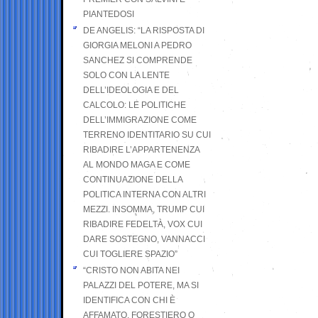
PIANTEDOSI
DE ANGELIS: “LA RISPOSTA DI
GIORGIA MELONI A PEDRO
SANCHEZ SI COMPRENDE
SOLO CON LA LENTE
DELL’IDEOLOGIA E DEL
CALCOLO: LE POLITICHE
DELL’IMMIGRAZIONE COME
TERRENO IDENTITARIO SU CUI
RIBADIRE L’APPARTENENZA
AL MONDO MAGA E COME
CONTINUAZIONE DELLA
POLITICA INTERNA CON ALTRI
MEZZI. INSOMMA, TRUMP CUI
RIBADIRE FEDELTÀ, VOX CUI
DARE SOSTEGNO, VANNACCI
CUI TOGLIERE SPAZIO”
“CRISTO NON ABITA NEI
PALAZZI DEL POTERE, MA SI
IDENTIFICA CON CHI È
AFFAMATO, FORESTIERO O