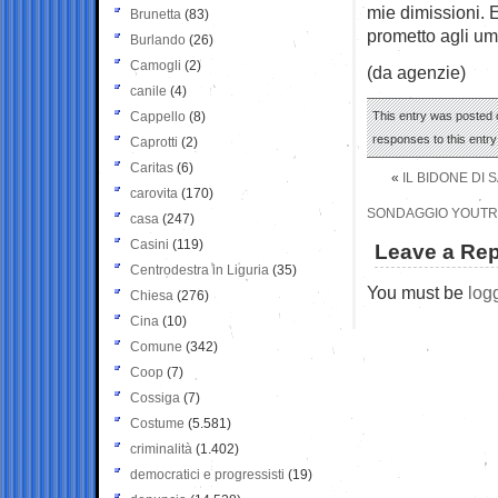
mie dimissioni. E
Brunetta
(83)
prometto agli umb
Burlando
(26)
Camogli
(2)
(da agenzie)
canile
(4)
Cappello
(8)
This entry was posted o
responses to this entr
Caprotti
(2)
Caritas
(6)
«
IL BIDONE DI 
carovita
(170)
SONDAGGIO YOUTREND
casa
(247)
Casini
(119)
Leave a Rep
Centrodestra in Liguria
(35)
You must be
log
Chiesa
(276)
Cina
(10)
Comune
(342)
Coop
(7)
Cossiga
(7)
Costume
(5.581)
criminalità
(1.402)
democratici e progressisti
(19)