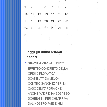
1
2
3
4
5
6
7
8
9
10
11
12
13
14
15
16
17
18
19
20
21
22
23
24
25
26
27
28
29
30
31
« Lug
Leggi gli ultimi articoli
inseriti
GRAZIE GIORGIA! L’UNICO
EFFETTO CONCRETO DELLA
CRISI DIPLOMATICA
SCATENATA DA MELONI
CONTRO SANCHEZ PER IL
CASO CEUTA? ORA CHE
ANCHE MADRID HA SOSPESO
SCHENGEN PER CHI ARRIVA
DAL NOSTRO PAESE, GLI