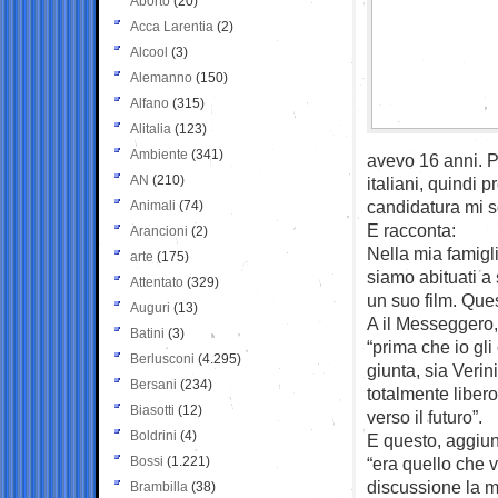
Aborto
(20)
Acca Larentia
(2)
Alcool
(3)
Alemanno
(150)
Alfano
(315)
Alitalia
(123)
Ambiente
(341)
avevo 16 anni. P
AN
(210)
italiani, quindi
candidatura mi s
Animali
(74)
E racconta:
Arancioni
(2)
Nella mia famigli
arte
(175)
siamo abituati a
Attentato
(329)
un suo film. Ques
Auguri
(13)
A il Messeggero, 
Batini
(3)
“prima che io gl
Berlusconi
(4.295)
giunta, sia Verin
Bersani
(234)
totalmente libero
Biasotti
(12)
verso il futuro”.
Boldrini
(4)
E questo, aggiu
Bossi
(1.221)
“era quello che v
discussione la mi
Brambilla
(38)