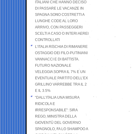
ITALIANI CHE HANNO DECISO
DI PASSARE LE VACANZE IN
SPAGNA SONO COSTRETTI A
LUNGHE CODE AL LORO
ARRIVO, CON PASSEGGERI
SCELTI A CASO O INTERI AEREI
CONTROLLATI
L’ITALIA RISCHIA DI RIMANERE
OSTAGGIO DEI FILO-PUTINIANI
VANNACCI E DI BATTISTA.
FUTURO NAZIONALE
VELEGGIA SOPRA IL 7% E UN
EVENTUALE PARTITO DELL’EX
GRILLINO VARREBBE TRA IL 2
E IL 3.5%
“DALL’ITALIA UNA MISURA
RIDICOLA E
IRRESPONSABILE”: SIRA
REGO, MINISTRA DELLA
GIOVENTÙ DEL GOVERNO
SPAGNOLO, FA LO SHAMPOO A