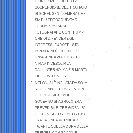
GIORGIA MELONI PER LA
SOSPENSIONE DEL TRATTATO
SI SCHENGEN: “SEMBRA CHE
SIA PIÙ PREOCCUPATA DI
TORNARE A FARSI
FOTOGRAFARE CON TRUMP
CHE DI DIFENDERE GLI
INTERESSI EUROPEI. STA
IMPORTANDO IN EUROPA
UN’AGENDA POLITICA CHE
MIRA A INDEBOLIRLA
DALL’INTERNO. MA È RIMASTA
PIUTTOSTO ISOLATA”
MELONI SI È INFILATA DA SOLA
NEL TUNNEL. L’ESCALATION
DI TENSIONE CON IL
GOVERNO SPAGNOLO ERA
PREVEDIBILE: TRE GIORNI FA
C’ERA STATO UNO SCONTRO
TRA LA LINEA MORBIDA DI
TAJANI E QUELLA DURA DELLA
PREMIER CON SALVINI E