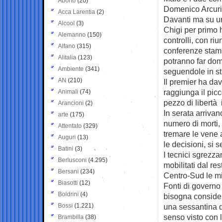
Aborto
(20)
Domenico Arcuri
Acca Larentia
(2)
Davanti ma su u
Alcool
(3)
Chigi per primo h
Alemanno
(150)
controlli, con r
Alfano
(315)
conferenze stamp
Alitalia
(123)
potranno far do
Ambiente
(341)
seguendole in str
AN
(210)
Il premier ha da
raggiunga il picc
Animali
(74)
pezzo di libertà 
Arancioni
(2)
In serata arrivano
arte
(175)
numero di morti,
Attentato
(329)
tremare le vene a
Auguri
(13)
le decisioni, si 
Batini
(3)
I tecnici sgrezza
Berlusconi
(4.295)
mobilitati dal res
Bersani
(234)
Centro-Sud le m
Biasotti
(12)
Fonti di governo 
Boldrini
(4)
bisogna consider
Bossi
(1.221)
una sessantina di
senso visto con l
Brambilla
(38)