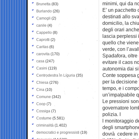
minimi, qui da n
Brunetta
(83)
E’ un pacchetto c
Burlando
(26)
destinati allo sva
Camogli
(2)
domicilio, la chi
canile
(4)
degli orari anche
Cappello
(8)
lascia perplessi 
Caprotti
(2)
quello che viene 
Caritas
(6)
verde, con l’aval
carovita
(170)
Spadafora, oltre
casa
(247)
evitare il caos 
autonomia dai si
Casini
(119)
Conte soppesa gl
Centrodestra in Liguria
(35)
per la decisione
Chiesa
(276)
tempo, e i compo
Cina
(10)
un’impalpabile q
Comune
(342)
Le pressioni sono 
Coop
(7)
governatore lomb
Cossiga
(7)
polizia. I
Costume
(5.581)
l monitoraggio de
criminalità
(1.402)
degli smartphone
democratici e progressisti
(19)
dovrà cedere in 