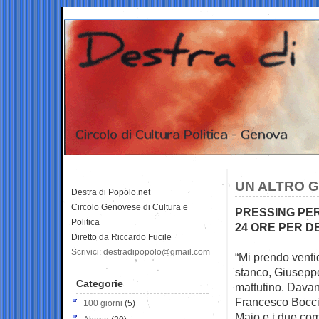
UN ALTRO G
Destra di Popolo.net
Circolo Genovese di Cultura e
PRESSING PER
Politica
24 ORE PER D
Diretto da Riccardo Fucile
Scrivici: destradipopolo@gmail.com
“Mi prendo venti
stanco, Giusepp
Categorie
mattutino. Dava
Francesco Boccia
100 giorni
(5)
Maio e i due com