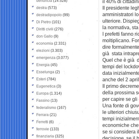
denuncia
(14.528)
il 40% di cittadi
Il presidente leg
destra
(573)
amministratori l
destradipopolo
(99)
ulteriore. Disp
Di Pietro
(101)
la normativa, st
Diritti civili
(276)
I prefetti fanno 
don Gallo
(9)
moltiplicano. Fo
economia
(2.331)
dire formalmente 
elezioni
(3.303)
già stata intrapr
emergenza
(3.077)
Quel che è già d
Energia
(45)
tempi del lockdo
Esselunga
(2)
data inizialment
anche del 2 april
Esteri
(784)
Il primo decremen
Eugenetica
(3)
della prossima s
Europa
(1.314)
per capire se gli 
Fassino
(13)
Una fonte di gov
federalismo
(167)
le ulteriori chiu
Ferrara
(21)
tempi inizialmen
Ferretti
(6)
economiche che i
ferrovie
(133)
se si considera i
finanziaria
(325)
decisione, se il