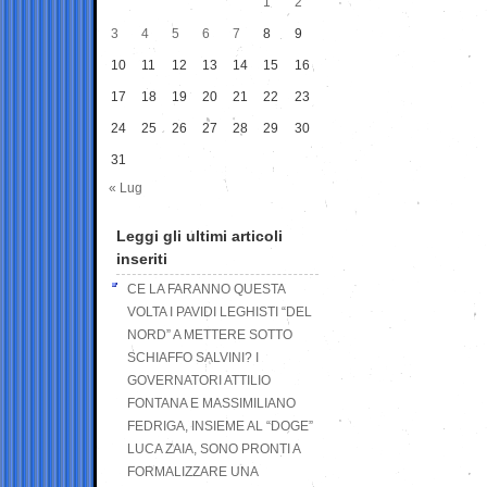
1
2
3
4
5
6
7
8
9
10
11
12
13
14
15
16
17
18
19
20
21
22
23
24
25
26
27
28
29
30
31
« Lug
Leggi gli ultimi articoli
inseriti
CE LA FARANNO QUESTA
VOLTA I PAVIDI LEGHISTI “DEL
NORD” A METTERE SOTTO
SCHIAFFO SALVINI? I
GOVERNATORI ATTILIO
FONTANA E MASSIMILIANO
FEDRIGA, INSIEME AL “DOGE”
LUCA ZAIA, SONO PRONTI A
FORMALIZZARE UNA