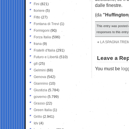
Fini
(821)
dalle finestre.
fioriere
(5)
(da
“Huffington
Fitto
(27)
Fontana di Trevi
(1)
This entry was posted o
Formigoni
(90)
responses to this entr
Forza Italia
(596)
«
LA SPAGNA TREM
frana
(9)
Fratelli d'Italia
(291)
Futuro e Libertà
(510)
Leave a Rep
g8
(25)
You must be
log
Gelmini
(68)
Genova
(542)
Giannino
(10)
Giustizia
(5.784)
governo
(5.799)
Grasso
(22)
Green Italia
(1)
Grillo
(2.941)
Idv
(4)