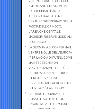
VENEZUELANO .IL COLOSSO
AMERICANO CHEVRON HA
RADDOPPIATO L’AREA
ASSEGNATA ALLA JOINT
VENTURE “PETROPIAR” NELLA
FASCIA DELL’ORINOCO,
L’AREA CHE OSPITA LE
MAGGIORI RISERVE MONDIALI
DI GREGGIO
LA GERMANIA SI CONFERMA IL
VENTRE MOLLE DELL’EUROPA
(PER LA GIOIA DI PUTIN). COME
MAI I TEDESCHI NON
VOGLIONO AMMETTERE CHE
DIETRO AL CASO DEL DRONE
PIENO DI ESPLOSIVO
RINVENUTO ALL’AEROPORTO
DI LIPSIA C’È LA RUSSIA?
GIULIANO FERRARA: ’CHE
COSA C’È SOTTO DIETRO
DAVANTI A LATO DEL “SIGNOR