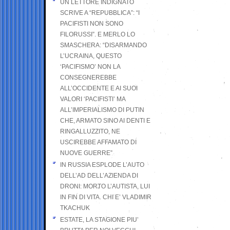
UN LETTORE INDIGNATO
SCRIVE A “REPUBBLICA”: “I
PACIFISTI NON SONO
FILORUSSI”. E MERLO LO
SMASCHERA: “DISARMANDO
L’UCRAINA, QUESTO
‘PACIFISMO’ NON LA
CONSEGNEREBBE
ALL’OCCIDENTE E AI SUOI
VALORI ‘PACIFISTI’ MA
ALL’IMPERIALISMO DI PUTIN
CHE, ARMATO SINO AI DENTI E
RINGALLUZZITO, NE
USCIREBBE AFFAMATO DI
NUOVE GUERRE”
IN RUSSIA ESPLODE L’AUTO
DELL’AD DELL’AZIENDA DI
DRONI: MORTO L’AUTISTA, LUI
IN FIN DI VITA. CHI E’ VLADIMIR
TKACHUK
ESTATE, LA STAGIONE PIU’