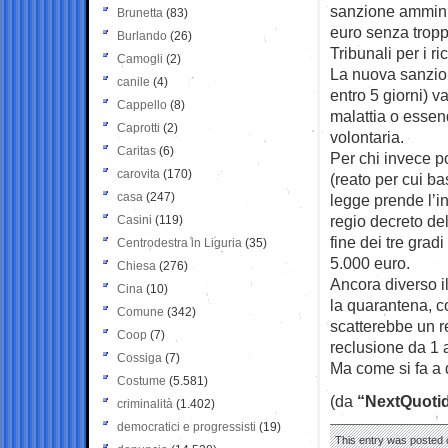
sanzione amminis
Brunetta
(83)
euro senza troppo
Burlando
(26)
Tribunali per i ri
Camogli
(2)
La nuova sanzion
canile
(4)
entro 5 giorni) v
Cappello
(8)
malattia o essen
Caprotti
(2)
volontaria.
Caritas
(6)
Per chi invece po
carovita
(170)
(reato per cui bas
casa
(247)
legge prende l’i
regio decreto del
Casini
(119)
fine dei tre grad
Centrodestra in Liguria
(35)
5.000 euro.
Chiesa
(276)
Ancora diverso i
Cina
(10)
la quarantena, c
Comune
(342)
scatterebbe un r
Coop
(7)
reclusione da 1 
Cossiga
(7)
Ma come si fa a 
Costume
(5.581)
(da
“NextQuotid
criminalità
(1.402)
democratici e progressisti
(19)
This entry was posted 