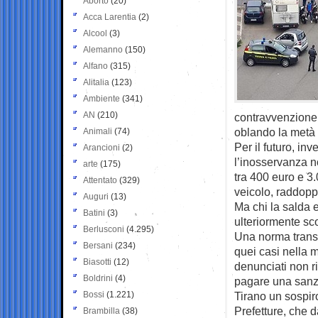
Aborto
(20)
Acca Larentia
(2)
Alcool
(3)
Alemanno
(150)
Alfano
(315)
Alitalia
(123)
Ambiente
(341)
AN
(210)
contravvenzione,
oblando la metà 
Animali
(74)
Per il futuro, in
Arancioni
(2)
l’inosservanza n
arte
(175)
tra 400 euro e 3
Attentato
(329)
veicolo, raddoppi
Auguri
(13)
Ma chi la salda e
Batini
(3)
ulteriormente sc
Berlusconi
(4.295)
Una norma transi
Bersani
(234)
quei casi nella m
Biasotti
(12)
denunciati non r
Boldrini
(4)
pagare una sanzi
Bossi
(1.221)
Tirano un sospiro
Prefetture, che 
Brambilla
(38)