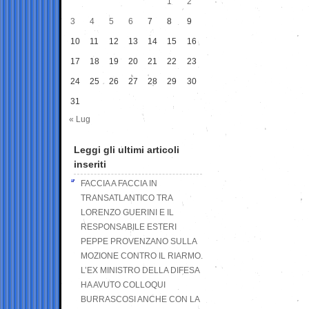
1
2
3
4
5
6
7
8
9
10
11
12
13
14
15
16
17
18
19
20
21
22
23
24
25
26
27
28
29
30
31
« Lug
Leggi gli ultimi articoli
inseriti
FACCIA A FACCIA IN
TRANSATLANTICO TRA
LORENZO GUERINI E IL
RESPONSABILE ESTERI
PEPPE PROVENZANO SULLA
MOZIONE CONTRO IL RIARMO.
L’EX MINISTRO DELLA DIFESA
HA AVUTO COLLOQUI
BURRASCOSI ANCHE CON LA