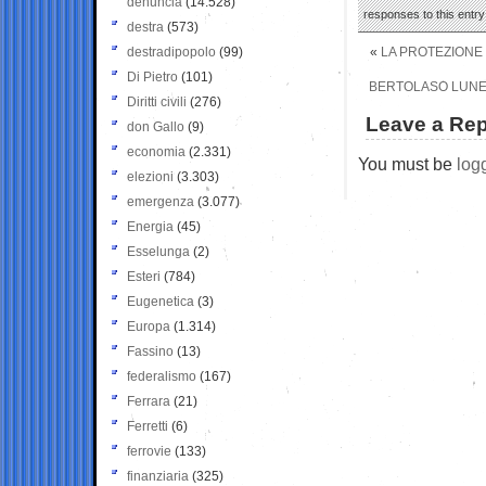
denuncia
(14.528)
responses to this entr
destra
(573)
destradipopolo
(99)
«
LA PROTEZIONE 
Di Pietro
(101)
BERTOLASO LUNED
Diritti civili
(276)
Leave a Rep
don Gallo
(9)
economia
(2.331)
You must be
log
elezioni
(3.303)
emergenza
(3.077)
Energia
(45)
Esselunga
(2)
Esteri
(784)
Eugenetica
(3)
Europa
(1.314)
Fassino
(13)
federalismo
(167)
Ferrara
(21)
Ferretti
(6)
ferrovie
(133)
finanziaria
(325)