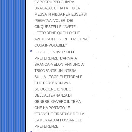
CAPOGRUPPO CHIARA
BRAGA, A CUI HA FATTO LA
MESSA IN PIEGA PER ESSERSI
PIEGATA AI VOLERI DEI
CINQUESTELLE: “AVETE
LETTO BENE QUELLO CHE
AVETE SOTTOSCRITTO? È UNA
COSA INVOTABILE”
IL BLUFF ESTIVO SULLE
PREFERENZE. L’ARMATA
BRANCA-MELONI ANNUNCIA
TRIONFANTE UN’INTESA
SULLA LEGGE ELETTORALE
CHE PERO’ NON VA A
SCIOGLIERE IL NODO
DELL’ALTERNANZA DI
GENERE, OVVERO IL TEMA
CHE HA PORTATO LE
“FRANCHE TIRATRICI” DELLA
CAMERA AD AFFOSSARE LE
PREFERENZE