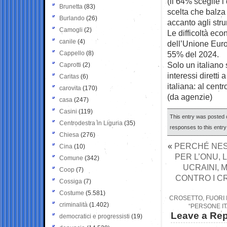
(il 64% sceglie i
Brunetta
(83)
scelta che balza
Burlando
(26)
accanto agli stru
Camogli
(2)
Le difficoltà eco
canile
(4)
dell’Unione Europ
Cappello
(8)
55% del 2024.
Solo un italiano 
Caprotti
(2)
interessi diretti
Caritas
(6)
italiana: al centr
carovita
(170)
(da agenzie)
casa
(247)
Casini
(119)
This entry was posted o
Centrodestra in Liguria
(35)
responses to this entr
Chiesa
(276)
«
PERCHÉ NES
Cina
(10)
PER L’ONU, L
Comune
(342)
UCRAINI, 
Coop
(7)
CONTRO I CR
Cossiga
(7)
Costume
(5.581)
CROSETTO, FUORI I
criminalità
(1.402)
“PERSONE IT
Leave a Rep
democratici e progressisti
(19)