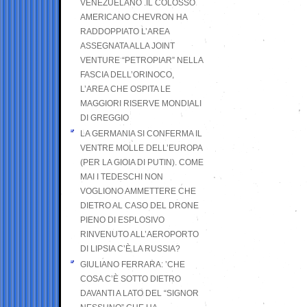
VENEZUELANO .IL COLOSSO
AMERICANO CHEVRON HA
RADDOPPIATO L’AREA
ASSEGNATA ALLA JOINT
VENTURE “PETROPIAR” NELLA
FASCIA DELL’ORINOCO,
L’AREA CHE OSPITA LE
MAGGIORI RISERVE MONDIALI
DI GREGGIO
LA GERMANIA SI CONFERMA IL
VENTRE MOLLE DELL’EUROPA
(PER LA GIOIA DI PUTIN). COME
MAI I TEDESCHI NON
VOGLIONO AMMETTERE CHE
DIETRO AL CASO DEL DRONE
PIENO DI ESPLOSIVO
RINVENUTO ALL’AEROPORTO
DI LIPSIA C’È LA RUSSIA?
GIULIANO FERRARA: ’CHE
COSA C’È SOTTO DIETRO
DAVANTI A LATO DEL “SIGNOR