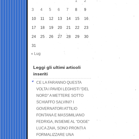
1
2
3
4
5
6
7
8
9
10
11
12
13
14
15
16
17
18
19
20
21
22
23
24
25
26
27
28
29
30
31
« Lug
Leggi gli ultimi articoli
inseriti
CE LA FARANNO QUESTA
VOLTA I PAVIDI LEGHISTI “DEL
NORD” A METTERE SOTTO
SCHIAFFO SALVINI? I
GOVERNATORI ATTILIO
FONTANA E MASSIMILIANO
FEDRIGA, INSIEME AL “DOGE”
LUCA ZAIA, SONO PRONTI A
FORMALIZZARE UNA