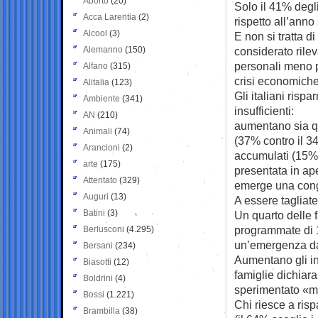
Aborto
(20)
Solo il 41% degli
Acca Larentia
(2)
rispetto
all’anno
Alcool
(3)
E non si tratta d
Alemanno
(150)
considerato rilev
personali meno pr
Alfano
(315)
crisi economiche
Alitalia
(123)
Gli italiani ris
Ambiente
(341)
insufficienti:
AN
(210)
aumentano sia qu
Animali
(74)
(37% contro il 34
Arancioni
(2)
accumulati (15% 
arte
(175)
presentata in ap
Attentato
(329)
emerge una congi
Auguri
(13)
A essere tagliat
Batini
(3)
Un quarto delle 
programmate di 1
Berlusconi
(4.295)
un’emergenza da
Bersani
(234)
Aumentano gli in
Biasotti
(12)
famiglie dichiar
Boldrini
(4)
sperimentato «mig
Bossi
(1.221)
Chi riesce a risp
Brambilla
(38)