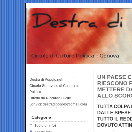
UN PAESE C
Destra di Popolo.net
RIESCONO P
Circolo Genovese di Cultura e
METTERE DA
Politica
ALLO SCORS
Diretto da Riccardo Fucile
Scrivici: destradipopolo@gmail.com
TUTTA COLPA 
DALLE SPESE
Categorie
TUTTO IL REDD
DOVUTO ATTING
100 giorni
(5)