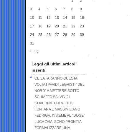
1
2
3
4
5
6
7
8
9
10
11
12
13
14
15
16
17
18
19
20
21
22
23
24
25
26
27
28
29
30
31
« Lug
Leggi gli ultimi articoli
inseriti
CE LA FARANNO QUESTA
VOLTA I PAVIDI LEGHISTI “DEL
NORD” A METTERE SOTTO
SCHIAFFO SALVINI? I
GOVERNATORI ATTILIO
FONTANA E MASSIMILIANO
FEDRIGA, INSIEME AL “DOGE”
LUCA ZAIA, SONO PRONTI A
FORMALIZZARE UNA