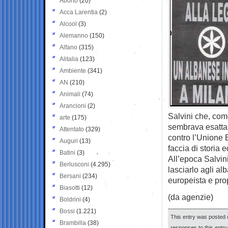
Aborto
(20)
Acca Larentia
(2)
Alcool
(3)
Alemanno
(150)
Alfano
(315)
Alitalia
(123)
Ambiente
(341)
AN
(210)
Animali
(74)
Arancioni
(2)
Salvini che, com
arte
(175)
sembrava esattam
Attentato
(329)
contro l’Unione E
Auguri
(13)
faccia di storia 
Batini
(3)
All’epoca Salvin
Berlusconi
(4.295)
lasciarlo agli al
Bersani
(234)
europeista e pro
Biasotti
(12)
(da agenzie)
Boldrini
(4)
Bossi
(1.221)
This entry was posted o
Brambilla
(38)
responses to this entr