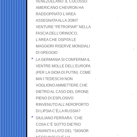
VENEZUELANO .IL COLOSSO
AMERICANO CHEVRON HA
RADDOPPIATO L’AREA
ASSEGNATA ALLA JOINT
VENTURE “PETROPIAR” NELLA
FASCIA DELL’ORINOCO,
L’AREA CHE OSPITA LE
MAGGIORI RISERVE MONDIALI
DI GREGGIO
LA GERMANIA SI CONFERMA IL
VENTRE MOLLE DELL’EUROPA
(PER LA GIOIA DI PUTIN). COME
MAI I TEDESCHI NON
VOGLIONO AMMETTERE CHE
DIETRO AL CASO DEL DRONE
PIENO DI ESPLOSIVO
RINVENUTO ALL’AEROPORTO
DI LIPSIA C’È LA RUSSIA?
GIULIANO FERRARA: ’CHE
COSA C’È SOTTO DIETRO
DAVANTI A LATO DEL “SIGNOR