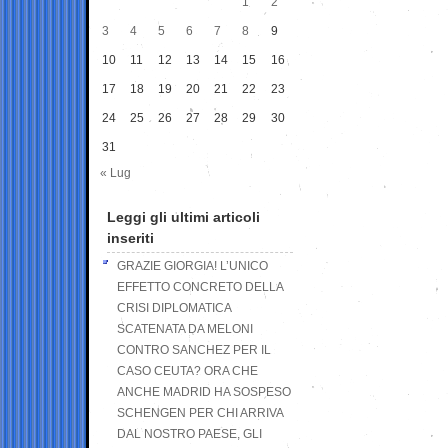
1
2
3
4
5
6
7
8
9
10
11
12
13
14
15
16
17
18
19
20
21
22
23
24
25
26
27
28
29
30
31
« Lug
Leggi gli ultimi articoli
inseriti
GRAZIE GIORGIA! L’UNICO
EFFETTO CONCRETO DELLA
CRISI DIPLOMATICA
SCATENATA DA MELONI
CONTRO SANCHEZ PER IL
CASO CEUTA? ORA CHE
ANCHE MADRID HA SOSPESO
SCHENGEN PER CHI ARRIVA
DAL NOSTRO PAESE, GLI