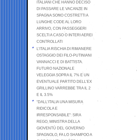
ITALIANI CHE HANNO DECISO
DI PASSARE LE VACANZE IN
SPAGNA SONO COSTRETTI A
LUNGHE CODE AL LORO
ARRIVO, CON PASSEGGERI
SCELTI A CASO O INTERI AEREI
CONTROLLATI
L’ITALIA RISCHIA DI RIMANERE
OSTAGGIO DEI FILO-PUTINIANI
VANNACCI E DI BATTISTA.
FUTURO NAZIONALE
VELEGGIA SOPRA IL 7% E UN
EVENTUALE PARTITO DELL’EX
GRILLINO VARREBBE TRA IL 2
E IL 3.5%
“DALL’ITALIA UNA MISURA
RIDICOLA E
IRRESPONSABILE”: SIRA
REGO, MINISTRA DELLA
GIOVENTÙ DEL GOVERNO
SPAGNOLO, FA LO SHAMPOO A