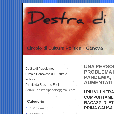
UNA PERSON
Destra di Popolo.net
PROBLEMA D
Circolo Genovese di Cultura e
PANDEMIA, 
Politica
AUMENTATI 
Diretto da Riccardo Fucile
Scrivici: destradipopolo@gmail.com
I PIÙ VULNERA
COMPORTAMENT
Categorie
RAGAZZI DI ETÀ
PRIMA CAUSA 
100 giorni
(5)