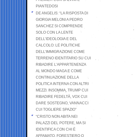
PIANTEDOSI
DE ANGELIS: “LA RISPOSTA DI
GIORGIA MELONI A PEDRO
SANCHEZ SI COMPRENDE
SOLO CON LA LENTE
DELL’IDEOLOGIA E DEL
CALCOLO: LE POLITICHE
DELL’IMMIGRAZIONE COME
TERRENO IDENTITARIO SU CUI
RIBADIRE L’APPARTENENZA
AL MONDO MAGA E COME
CONTINUAZIONE DELLA
POLITICA INTERNA CON ALTRI
MEZZI. INSOMMA, TRUMP CUI
RIBADIRE FEDELTÀ, VOX CUI
DARE SOSTEGNO, VANNACCI
CUI TOGLIERE SPAZIO”
“CRISTO NON ABITA NEI
PALAZZI DEL POTERE, MA SI
IDENTIFICA CON CHI È
AFFAMATO, FORESTIERO O