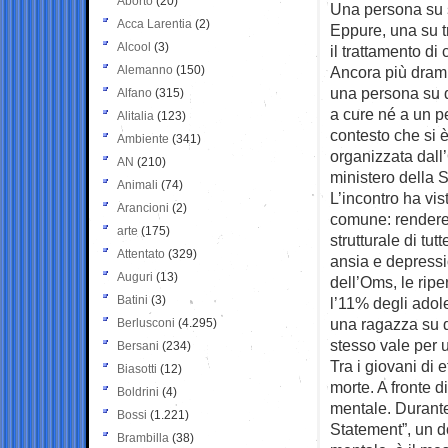
Aborto
(20)
Una persona su s
Acca Larentia
(2)
Eppure, una su 
Alcool
(3)
il trattamento di
Alemanno
(150)
Ancora più dramma
una persona su q
Alfano
(315)
a cure né a un p
Alitalia
(123)
contesto che si 
Ambiente
(341)
organizzata dall
AN
(210)
ministero della 
Animali
(74)
L’incontro ha vi
Arancioni
(2)
comune: rendere
arte
(175)
strutturale di tu
Attentato
(329)
ansia e depress
Auguri
(13)
dell’Oms, le riper
Batini
(3)
l’11% degli adol
una ragazza su qu
Berlusconi
(4.295)
stesso vale per 
Bersani
(234)
Tra i giovani di 
Biasotti
(12)
morte. A fronte d
Boldrini
(4)
mentale. Durante 
Bossi
(1.221)
Statement”, un d
Brambilla
(38)