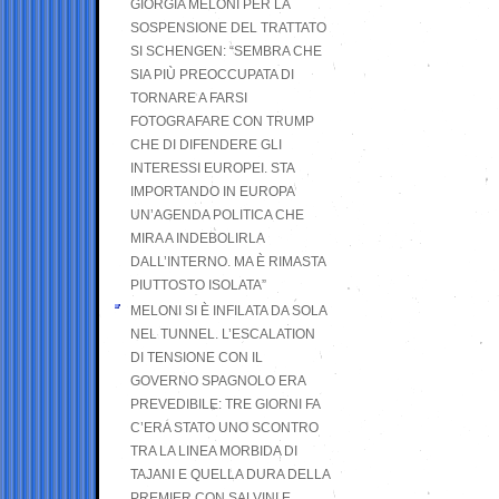
GIORGIA MELONI PER LA
SOSPENSIONE DEL TRATTATO
SI SCHENGEN: “SEMBRA CHE
SIA PIÙ PREOCCUPATA DI
TORNARE A FARSI
FOTOGRAFARE CON TRUMP
CHE DI DIFENDERE GLI
INTERESSI EUROPEI. STA
IMPORTANDO IN EUROPA
UN’AGENDA POLITICA CHE
MIRA A INDEBOLIRLA
DALL’INTERNO. MA È RIMASTA
PIUTTOSTO ISOLATA”
MELONI SI È INFILATA DA SOLA
NEL TUNNEL. L’ESCALATION
DI TENSIONE CON IL
GOVERNO SPAGNOLO ERA
PREVEDIBILE: TRE GIORNI FA
C’ERA STATO UNO SCONTRO
TRA LA LINEA MORBIDA DI
TAJANI E QUELLA DURA DELLA
PREMIER CON SALVINI E