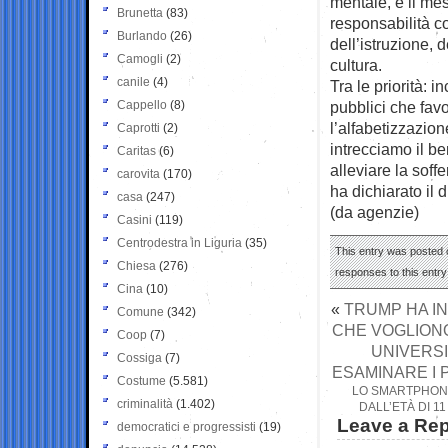
mentale, è il m
Brunetta
(83)
responsabilità co
Burlando
(26)
dell’istruzione, d
Camogli
(2)
cultura.
canile
(4)
Tra le priorità: 
Cappello
(8)
pubblici che favo
l’alfabetizzazio
Caprotti
(2)
intrecciamo il b
Caritas
(6)
alleviare la soff
carovita
(170)
ha dichiarato il 
casa
(247)
(da agenzie)
Casini
(119)
Centrodestra in Liguria
(35)
This entry was posted o
Chiesa
(276)
responses to this entr
Cina
(10)
«
TRUMP HA I
Comune
(342)
CHE VOGLION
Coop
(7)
UNIVERSI
Cossiga
(7)
ESAMINARE I P
Costume
(5.581)
LO SMARTPHONE,
criminalità
(1.402)
DALL’ETÀ DI 1
Leave a Rep
democratici e progressisti
(19)