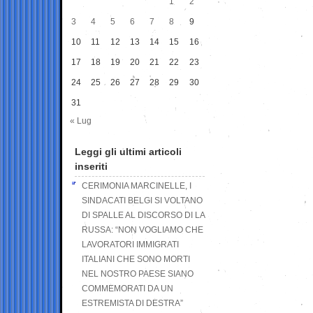
1
2
3
4
5
6
7
8
9
10
11
12
13
14
15
16
17
18
19
20
21
22
23
24
25
26
27
28
29
30
31
« Lug
Leggi gli ultimi articoli
inseriti
CERIMONIA MARCINELLE, I
SINDACATI BELGI SI VOLTANO
DI SPALLE AL DISCORSO DI LA
RUSSA: “NON VOGLIAMO CHE
LAVORATORI IMMIGRATI
ITALIANI CHE SONO MORTI
NEL NOSTRO PAESE SIANO
COMMEMORATI DA UN
ESTREMISTA DI DESTRA”