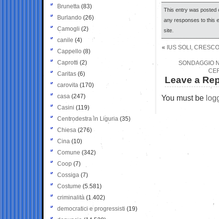
Brunetta
(83)
This entry was posted 
Burlando
(26)
any responses to this 
Camogli
(2)
site.
canile
(4)
«
IUS SOLI, CRESC
Cappello
(8)
Caprotti
(2)
SONDAGGIO NO
CER
Caritas
(6)
Leave a Rep
carovita
(170)
casa
(247)
You must be
log
Casini
(119)
Centrodestra in Liguria
(35)
Chiesa
(276)
Cina
(10)
Comune
(342)
Coop
(7)
Cossiga
(7)
Costume
(5.581)
criminalità
(1.402)
democratici e progressisti
(19)