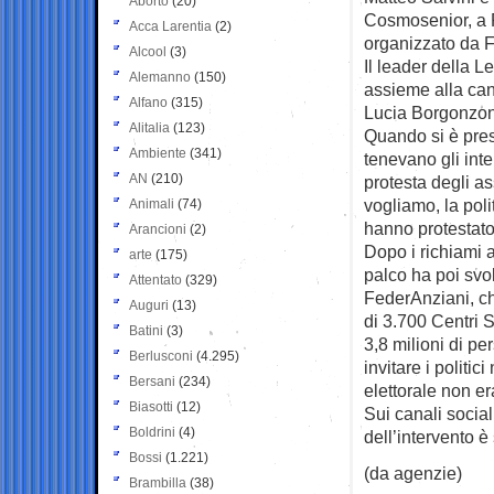
Aborto
(20)
Cosmosenior, a 
Acca Larentia
(2)
organizzato da 
Alcool
(3)
Il leader della L
Alemanno
(150)
assieme alla can
Alfano
(315)
Lucia Borgonzon
Alitalia
(123)
Quando si è pres
Ambiente
(341)
tenevano gli inte
AN
(210)
protesta degli ass
vogliamo, la poli
Animali
(74)
hanno protestato 
Arancioni
(2)
Dopo i richiami a
arte
(175)
palco ha poi svol
Attentato
(329)
FederAnziani, che
Auguri
(13)
di 3.700 Centri S
Batini
(3)
3,8 milioni di p
Berlusconi
(4.295)
invitare i politi
Bersani
(234)
elettorale non e
Biasotti
(12)
Sui canali social
Boldrini
(4)
dell’intervento è 
Bossi
(1.221)
(da agenzie)
Brambilla
(38)