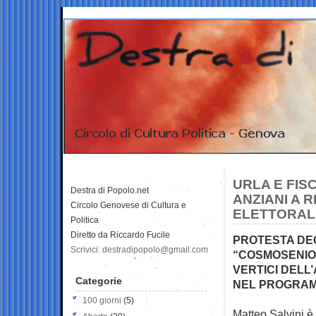
URLA E FIS
Destra di Popolo.net
ANZIANI A R
Circolo Genovese di Cultura e
ELETTORAL
Politica
Diretto da Riccardo Fucile
PROTESTA DEG
Scrivici: destradipopolo@gmail.com
“COSMOSENIOR
VERTICI DELL
Categorie
NEL PROGRA
100 giorni
(5)
Matteo Salvini è