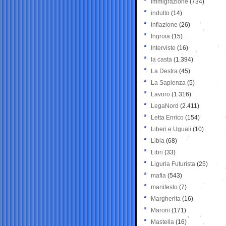
Immigrazione
(734)
indulto
(14)
inflazione
(26)
Ingroia
(15)
Interviste
(16)
la casta
(1.394)
La Destra
(45)
La Sapienza
(5)
Lavoro
(1.316)
LegaNord
(2.411)
Letta Enrico
(154)
Liberi e Uguali
(10)
Libia
(68)
Libri
(33)
Liguria Futurista
(25)
mafia
(543)
manifesto
(7)
Margherita
(16)
Maroni
(171)
Mastella
(16)