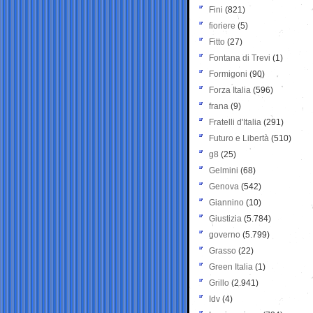
Fini
(821)
fioriere
(5)
Fitto
(27)
Fontana di Trevi
(1)
Formigoni
(90)
Forza Italia
(596)
frana
(9)
Fratelli d'Italia
(291)
Futuro e Libertà
(510)
g8
(25)
Gelmini
(68)
Genova
(542)
Giannino
(10)
Giustizia
(5.784)
governo
(5.799)
Grasso
(22)
Green Italia
(1)
Grillo
(2.941)
Idv
(4)