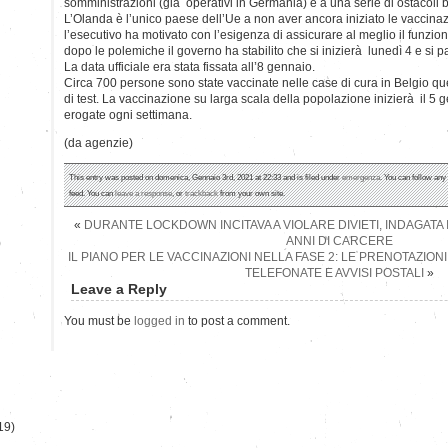
somministrazioni (già operativi in Germania) e a una serie di ostacoli b
L’Olanda è l’unico paese dell’Ue a non aver ancora iniziato le vaccina
l’esecutivo ha motivato con l’esigenza di assicurare al meglio il fun
dopo le polemiche il governo ha stabilito che si inizierà lunedì 4 e si pa
La data ufficiale era stata fissata all’8 gennaio.
Circa 700 persone sono state vaccinate nelle case di cura in Belgio qu
di test. La vaccinazione su larga scala della popolazione inizierà il 5
erogate ogni settimana.
(da agenzie)
This entry was posted on domenica, Gennaio 3rd, 2021 at 22:33 and is filed under
emergenza
. You can follow any
feed. You can
leave a response
, or
trackback
from your own site.
«
DURANTE LOCKDOWN INCITAVA A VIOLARE DIVIETI, INDAGATA 
ANNI DI CARCERE
)
IL PIANO PER LE VACCINAZIONI NELLA FASE 2: LE PRENOTAZIONI
TELEFONATE E AVVISI POSTALI
»
Leave a Reply
You must be
logged in
to post a comment.
19)