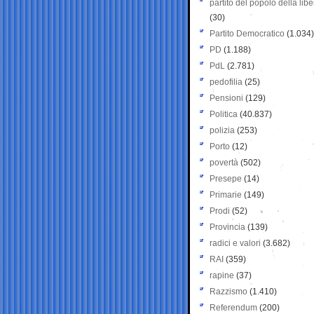
partito del popolo della libe
(30)
Partito Democratico
(1.034)
PD
(1.188)
PdL
(2.781)
pedofilia
(25)
Pensioni
(129)
Politica
(40.837)
polizia
(253)
Porto
(12)
povertà
(502)
Presepe
(14)
Primarie
(149)
Prodi
(52)
Provincia
(139)
radici e valori
(3.682)
RAI
(359)
rapine
(37)
Razzismo
(1.410)
Referendum
(200)