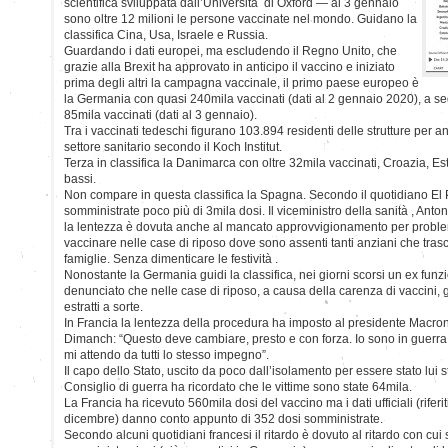
scientifica sviluppata dall’Università di Oxford — al 3 gennaio
sono oltre 12 milioni le persone vaccinate nel mondo. Guidano la
classifica Cina, Usa, Israele e Russia.
Guardando i dati europei, ma escludendo il Regno Unito, che
grazie alla Brexit ha approvato in anticipo il vaccino e iniziato
prima degli altri la campagna vaccinale, il primo paese europeo è
la Germania con quasi 240mila vaccinati (dati al 2 gennaio 2020), a segu
85mila vaccinati (dati al 3 gennaio).
Tra i vaccinati tedeschi figurano 103.894 residenti delle strutture per a
settore sanitario secondo il Koch Institut.
Terza in classifica la Danimarca con oltre 32mila vaccinati, Croazia, E
bassi.
Non compare in questa classifica la Spagna. Secondo il quotidiano El 
somministrate poco più di 3mila dosi. Il viceministro della sanità , Ant
la lentezza è dovuta anche al mancato approvvigionamento per problemi l
vaccinare nelle case di riposo dove sono assenti tanti anziani che tras
famiglie. Senza dimenticare le festività .
Nonostante la Germania guidi la classifica, nei giorni scorsi un ex funz
denunciato che nelle case di riposo, a causa della carenza di vaccini, 
estratti a sorte.
In Francia la lentezza della procedura ha imposto al presidente Macron
Dimanch: “Questo deve cambiare, presto e con forza. Io sono in guerra 
mi attendo da tutti lo stesso impegno”.
Il capo dello Stato, uscito da poco dall’isolamento per essere stato lui s
Consiglio di guerra ha ricordato che le vittime sono state 64mila.
La Francia ha ricevuto 560mila dosi del vaccino ma i dati ufficiali (riferi
dicembre) danno conto appunto di 352 dosi somministrate.
Secondo alcuni quotidiani francesi il ritardo è dovuto al ritardo con cui 