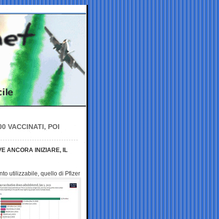
0 VACCINATI, POI
E ANCORA INIZIARE, IL
utilizzabile, quello di Pfizer