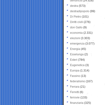
denuncia
(14.528)
destra
(573)
destradipopolo
(99)
Di Pietro
(101)
Diritti civili
(276)
don Gallo
(9)
economia
(2.331)
elezioni
(3.303)
emergenza
(3.077)
Energia
(45)
Esselunga
(2)
Esteri
(784)
Eugenetica
(3)
Europa
(1.314)
Fassino
(13)
federalismo
(167)
Ferrara
(21)
Ferretti
(6)
ferrovie
(133)
finanziaria
(325)