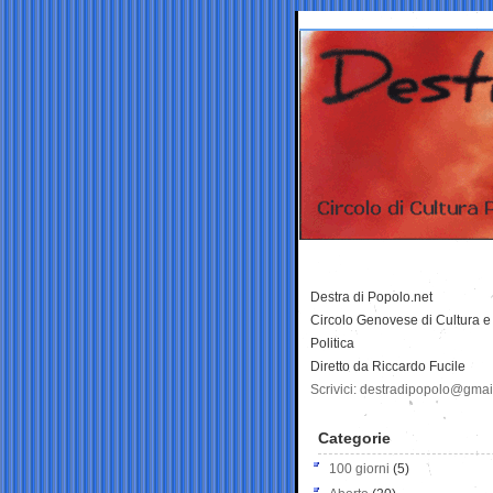
Destra di Popolo.net
Circolo Genovese di Cultura e
Politica
Diretto da Riccardo Fucile
Scrivici: destradipopolo@gma
Categorie
100 giorni
(5)