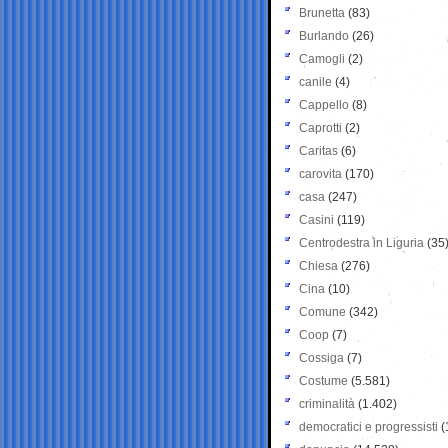
Brunetta
(83)
Burlando
(26)
Camogli
(2)
canile
(4)
Cappello
(8)
Caprotti
(2)
Caritas
(6)
carovita
(170)
casa
(247)
Casini
(119)
Centrodestra in Liguria
(35
Chiesa
(276)
Cina
(10)
Comune
(342)
Coop
(7)
Cossiga
(7)
Costume
(5.581)
criminalità
(1.402)
democratici e progressisti
(