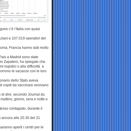
ire c’è l’Italia con quasi
nziani e 107.019 operatori del
stonia, Francia hanno dati molto
Pais a Madrid sono state
onio Zapatero, ha spiegato che
ogistici o alla difficoltà a
corrono le vacanze con le loro
ionario dello Stato aveva
gli ospiti da vaccinare venivano
 di dire, secondo Journal du
mattino, giorno, sera e notte e
tesso contagiato, durante il
ti ancora alle 20.30 del 31
saranno aperti i centri per le