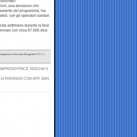
urocratici
zioni, una decisione che
zionamento del programma, ma
rtirà con gli operatori sanitari.
esta settimana durante la fase
 gennaio con circa 87.000 dosi
 responses to this entry through the
RSS 2.0
IMPRENDITRICE, RISCHIA 5
 SI FARANNO CON APP, SMS,