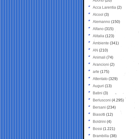
Aborto
(20)
Acca Larentia
(2)
Alcool
(3)
Alemanno
(150)
Alfano
(315)
Alitalia
(123)
Ambiente
(341)
AN
(210)
Animali
(74)
Arancioni
(2)
arte
(175)
Attentato
(329)
Auguri
(13)
Batini
(3)
Berlusconi
(4.295)
Bersani
(234)
Biasotti
(12)
Boldrini
(4)
Bossi
(1.221)
Brambilla
(38)