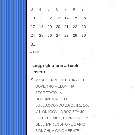
1
2
3
4
5
6
7
8
9
10
11
12
13
14
15
16
17
18
19
20
21
22
23
24
25
26
27
28
29
30
31
« Lug
Leggi gli ultimi articoli
inseriti
MASCHERINE DI BRONZO, IL
GOVERNO MELONI HA
SECRETATO LA
DOCUMENTAZIONE
SULL’ACCORDO DA OLTRE 100
MILIONI CON LA SOCIETÀ JC
ELECTRONICS, DI PROPRIETÀ
DELL’IMPRENDITORE DARIO
BIANCHI, VICINO A FRATELLI