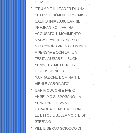
D’ITALIA
“TRUMP È IL LEADER DI UNA
SETTA”. L’EX MODELLA E MISS
CALIFORNIA 2009, CARRIE
PREJEAN BOLLER, HA
ACCUSATO IL MOVIMENTO
MAGA DI AVERLA PRESO DI
MIRA: “NON APPENA COMINCI
A PENSARE CON LA TUA
TESTA, A USARE IL BUON
SENSO E A METTERE IN
DISCUSSIONE LA
NARRAZIONE DOMINANTE,
VIENI EMARGINATO”
ILARIA CUCCHI E FABIO
ANSELMO SI SPOSANO; LA
SENATRICE DI AVS E
L’AVVOCATO INSIEME DOPO
LE BTTGLIE SULLA MORTE DI
STEFANO
KIM, IL SERVO SCIOCCO DI