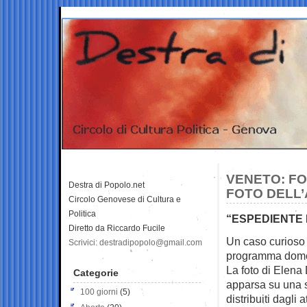
VENETO: FO
Destra di Popolo.net
FOTO DELL
Circolo Genovese di Cultura e
Politica
“ESPEDIENTE
Diretto da Riccardo Fucile
Un caso curioso 
Scrivici: destradipopolo@gmail.com
programma
dome
La foto di Elen
Categorie
apparsa su una s
100 giorni
(5)
distribuiti dagli a