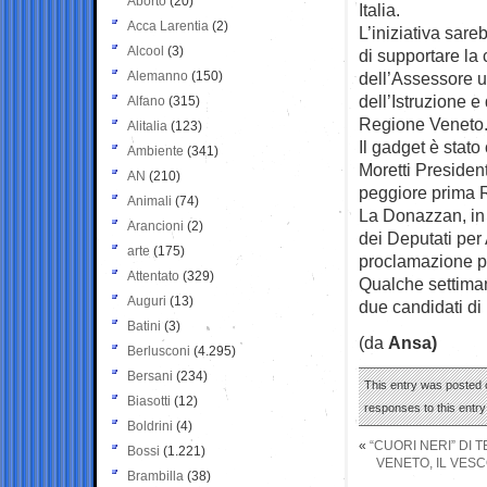
Aborto
(20)
Italia.
Acca Larentia
(2)
L’iniziativa sare
Alcool
(3)
di supportare la
Alemanno
(150)
dell’Assessore u
dell’Istruzione 
Alfano
(315)
Regione Veneto
Alitalia
(123)
Il gadget è stato
Ambiente
(341)
Moretti Presiden
AN
(210)
peggiore prima 
Animali
(74)
La Donazzan, in 
Arancioni
(2)
dei Deputati per
arte
(175)
proclamazione pe
Attentato
(329)
Qualche settiman
Auguri
(13)
due candidati di F
Batini
(3)
(da
Ansa)
Berlusconi
(4.295)
Bersani
(234)
This entry was posted o
Biasotti
(12)
responses to this entr
Boldrini
(4)
«
“CUORI NERI” DI
Bossi
(1.221)
VENETO, IL VES
Brambilla
(38)