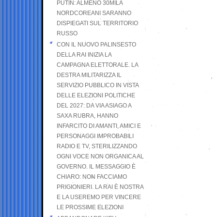
PUTIN: ALMENO 30MILA
NORDCOREANI SARANNO
DISPIEGATI SUL TERRITORIO
RUSSO
CON IL NUOVO PALINSESTO
DELLA RAI INIZIA LA
CAMPAGNA ELETTORALE. LA
DESTRA MILITARIZZA IL
SERVIZIO PUBBLICO IN VISTA
DELLE ELEZIONI POLITICHE
DEL 2027: DA VIA ASIAGO A
SAXA RUBRA, HANNO
INFARCITO DI AMANTI, AMICI E
PERSONAGGI IMPROBABILI
RADIO E TV, STERILIZZANDO
OGNI VOCE NON ORGANICA AL
GOVERNO. IL MESSAGGIO È
CHIARO: NON FACCIAMO
PRIGIONIERI. LA RAI È NOSTRA
E LA USEREMO PER VINCERE
LE PROSSIME ELEZIONI