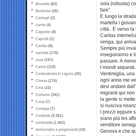
sola (robusta) c
Brunetta
(83)
fare”.
Burlando
(26)
E lungo la strada
Camogli
(2)
martella i giova
canile
(4)
città . E verso l
Cappello
(8)
Caritas intemeli
Caprotti
(2)
venga, qui arriva
Caritas
(6)
Sempre più inval
carovita
(170)
inseguiranno e l
casa
(247)
passare. A meno d
I mondi separati.
Casini
(119)
Ventimiglia, uno 
Centrodestra in Liguria
(35)
ogni anno me ven
Chiesa
(276)
devi andare dall’a
Cina
(10)
migranti qui non 
Comune
(342)
la gente si mett
Coop
(7)
si riusciva nean
Cossiga
(7)
I prezzi eppure 
Costume
(5.581)
siano più les af
criminalità
(1.402)
venditore senega
democratici e progressisti
(19)
Genova e che qui 