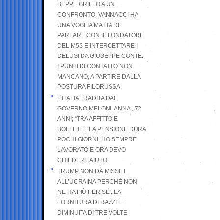
BEPPE GRILLO A UN
CONFRONTO. VANNACCI HA
UNA VOGLIA MATTA DI
PARLARE CON IL FONDATORE
DEL M5S E INTERCETTARE I
DELUSI DA GIUSEPPE CONTE.
I PUNTI DI CONTATTO NON
MANCANO, A PARTIRE DALLA
POSTURA FILORUSSA
L’ITALIA TRADITA DAL
GOVERNO MELONI. ANNA , 72
ANNI; “TRA AFFITTO E
BOLLETTE LA PENSIONE DURA
POCHI GIORNI, HO SEMPRE
LAVORATO E ORA DEVO
CHIEDERE AIUTO”
TRUMP NON DÀ MISSILI
ALL’UCRAINA PERCHÉ NON
NE HA PIÙ PER SÉ : LA
FORNITURA DI RAZZI È
DIMINUITA DI TRE VOLTE