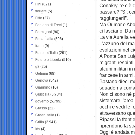
Fini
(821)
Conakry, “e c’è 
fioriere
(5)
passare? “Si, cer
raggiungerli”.
Fitto
(27)
Ma Oumar e Aboub
Fontana di Trevi
(1)
ci lasciano. Da n
Formigoni
(90)
La via Aurelia ve
Forza Italia
(596)
L’azzurro del mar
frana
(9)
evoluzioni nel ci
Fratelli d'Italia
(291)
A Ponte San Luig
Futuro e Libertà
(510)
migranti respinti
g8
(25)
alcuni militari 
Gelmini
(68)
francese in armi.
Genova
(542)
Bastano dieci met
squaderna con ai
Giannino
(10)
Non ci sono nè po
Giustizia
(5.784)
sistemare l’area 
governo
(5.799)
occhi e vedi le r
Grasso
(22)
attraversano quel
Green Italia
(1)
Ripassi la frontie
Grillo
(2.941)
riprendono la str
Idv
(4)
Oggi è andata ma