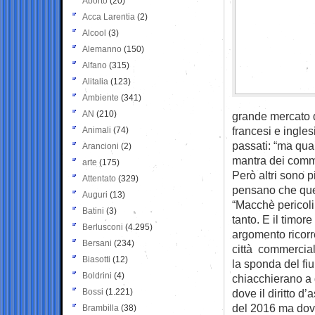
Aborto
(20)
Acca Larentia
(2)
Alcool
(3)
Alemanno
(150)
Alfano
(315)
Alitalia
(123)
Ambiente
(341)
AN
(210)
grande mercato de
francesi e ingle
Animali
(74)
passati: “ma qual
Arancioni
(2)
mantra dei comm
arte
(175)
Però altri sono p
Attentato
(329)
pensano che ques
Auguri
(13)
“Macchè pericoli,
Batini
(3)
tanto. E il timo
Berlusconi
(4.295)
argomento ricorre
Bersani
(234)
città commerciale,
Biasotti
(12)
la sponda del fiu
Boldrini
(4)
chiacchierano a g
Bossi
(1.221)
dove il diritto d
del 2016 ma dove 
Brambilla
(38)