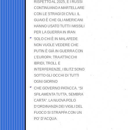
RISPETTO AL 2025, E I RUSSI
CONTINUANO A MARTELLARE
CON LE STRAGI DI CIVILI. IL
GUAIO È CHE GLI AMERICANI
HANNO USATO TUTTI I MISSILI
PER LA GUERRA IN IRAN
SOLO CHI È IN MALAFEDE
NON VUOLE VEDERE CHE
PUTIN È GIÀ IN GUERRA CON
L’EUROPA: TRA ATTACCHI
IBRIDI, TROLL E
INTERFERENZE, I BLITZ SONO
SOTTO GLI OCCHI DI TUTTI
OGNI GIORNO
CHE GOVERNO PATACCA. “SI
SFILAMENTA TUTTA, SEMBRA
CARTA”. LA NUOVA POLO
D’ORDINANZA DEI VIGILI DEL
FUOCO SI STRAPPA CON UN
PO’ D’ACQUA