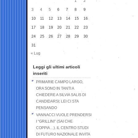
1
2
3
4
5
6
7
8
9
10
11
12
13
14
15
16
17
18
19
20
21
22
23
24
25
26
27
28
29
30
31
« Lug
Leggi gli ultimi articoli
inseriti
PRIMARIE CAMPO LARGO,
ORA SONO IN TANTI A
CHIEDERE A SILVIA SALIS DI
CANDIDARSI: LEI CI STA
PENSANDO
VANNACCI VUOLE PRENDERSI
I “GRILLINI” (SAI CHE
COPPIA…). IL CENTRO STUDI
DI FUTURO NAZIONALE INVITA