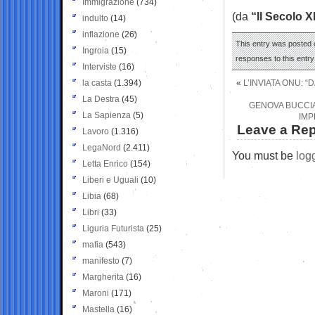
Immigrazione
(734)
(da
“Il Secolo X
indulto
(14)
inflazione
(26)
This entry was posted o
Ingroia
(15)
responses to this entr
Interviste
(16)
la casta
(1.394)
«
L’INVIATA ONU: 
La Destra
(45)
GENOVA BUCCIA
La Sapienza
(5)
IMP
Leave a Rep
Lavoro
(1.316)
LegaNord
(2.411)
You must be
log
Letta Enrico
(154)
Liberi e Uguali
(10)
Libia
(68)
Libri
(33)
Liguria Futurista
(25)
mafia
(543)
manifesto
(7)
Margherita
(16)
Maroni
(171)
Mastella
(16)