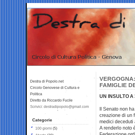
VERGOGNA: 
Destra di Popolo.net
FAMIGLIE DE
Circolo Genovese di Cultura e
Politica
UN INSULTO A 
Diretto da Riccardo Fucile
Scrivici: destradipopolo@gmail.com
Il Senato non ha
creazione di
un 
Categorie
medici deceduti 
A renderlo noto è
100 giorni
(5)
Federazione ord