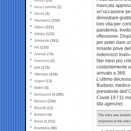
Aborto
(20)
mancata approv
Acca Larentia
(2)
un’occasione per
Alcool
(3)
dimostrare grati
Alemanno
(150)
loro vita per con
Alfano
(315)
pandemia. Inviti
Alitalia
(123)
riflessione. Disp
Ambiente
(341)
per poter dare un
AN
(210)
rimaste prive del
indennizzi Inail»
Animali
(74)
Nei mesi più cri
Arancioni
(2)
costantemente ag
arte
(175)
arrivato a 369.
Attentato
(329)
L’ultimo decesso 
Auguri
(13)
Budano, medico d
Batini
(3)
presidente dell’
Berlusconi
(4.295)
Covid-19 l’11 ma
Bersani
(234)
(da agenzie)
Biasotti
(12)
Boldrini
(4)
This entry was posted o
Bossi
(1.221)
responses to this entr
Brambilla
(38)