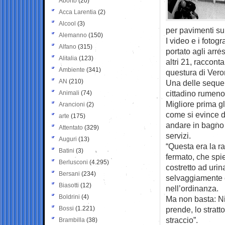
Aborto
(20)
Acca Larentia
(2)
Alcool
(3)
per pavimenti sul
Alemanno
(150)
I video e i fotog
Alfano
(315)
portato agli arres
Alitalia
(123)
altri 21, raccon
Ambiente
(341)
questura di Vero
AN
(210)
Una delle seque
cittadino rumeno
Animali
(74)
Migliore prima g
Arancioni
(2)
come si evince 
arte
(175)
andare in bagno e
Attentato
(329)
servizi.
Auguri
(13)
“Questa era la 
Batini
(3)
fermato, che spi
Berlusconi
(4.295)
costretto ad uri
Bersani
(234)
selvaggiamente e
Biasotti
(12)
nell’ordinanza.
Boldrini
(4)
Ma non basta: Nic
Bossi
(1.221)
prende, lo stratt
straccio”.
Brambilla
(38)