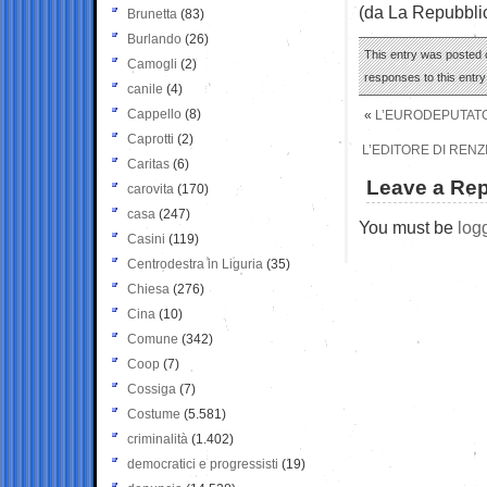
(da La Repubbli
Brunetta
(83)
Burlando
(26)
This entry was posted o
Camogli
(2)
responses to this entr
canile
(4)
Cappello
(8)
«
L’EURODEPUTATO 
Caprotti
(2)
L’EDITORE DI RENZ
Caritas
(6)
Leave a Rep
carovita
(170)
casa
(247)
You must be
log
Casini
(119)
Centrodestra in Liguria
(35)
Chiesa
(276)
Cina
(10)
Comune
(342)
Coop
(7)
Cossiga
(7)
Costume
(5.581)
criminalità
(1.402)
democratici e progressisti
(19)