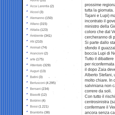
Aborto
(20)
prossime regional
Acca Larentia
(2)
tutta la giornata
Alcool
(3)
Tajani e Lupi) ma
Alemanno
(150)
incontrato il gov
Alfano
(315)
ministro della Gi
Alitalia
(123)
coloro che dal V
Ambiente
(341)
cercheranno di po
AN
(210)
Si parte dallo sta
sfondo il guazza
Animali
(74)
boccia Lupi di N
Arancioni
(2)
Tutto il dibatter
arte
(175)
per riconfermata
Attentato
(329)
il dopo Zaia dev
Auguri
(13)
Alberto Stefani, 
Batini
(3)
molto chiare. In 
Berlusconi
(4.295)
salviniana non c
Bersani
(234)
correre da soli.
Biasotti
(12)
Con tutto il risc
Boldrini
(4)
centrosinistra (s
Bossi
(1.221)
confermare il Ven
ancora senza ca
Brambilla
(38)