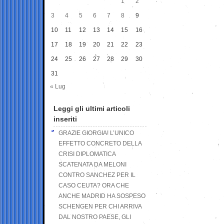
1
2
3
4
5
6
7
8
9
10
11
12
13
14
15
16
17
18
19
20
21
22
23
24
25
26
27
28
29
30
31
« Lug
Leggi gli ultimi articoli
inseriti
GRAZIE GIORGIA! L’UNICO
EFFETTO CONCRETO DELLA
CRISI DIPLOMATICA
SCATENATA DA MELONI
CONTRO SANCHEZ PER IL
CASO CEUTA? ORA CHE
ANCHE MADRID HA SOSPESO
SCHENGEN PER CHI ARRIVA
DAL NOSTRO PAESE, GLI