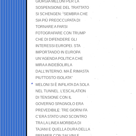
GIORGIA MELONI PER LA
SOSPENSIONE DEL TRATTATO
SI SCHENGEN: “SEMBRA CHE
SIA PIÙ PREOCCUPATA DI
TORNARE A FARSI
FOTOGRAFARE CON TRUMP
CHE DI DIFENDERE GLI
INTERESSI EUROPEI. STA
IMPORTANDO IN EUROPA
UN’AGENDA POLITICA CHE
MIRA A INDEBOLIRLA
DALL’INTERNO. MA È RIMASTA
PIUTTOSTO ISOLATA”
MELONI SI È INFILATA DA SOLA
NEL TUNNEL. L’ESCALATION
DI TENSIONE CON IL
GOVERNO SPAGNOLO ERA
PREVEDIBILE: TRE GIORNI FA
C’ERA STATO UNO SCONTRO
TRA LA LINEA MORBIDA DI
TAJANI E QUELLA DURA DELLA
PREMIER CON SALVINI E