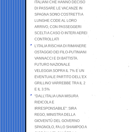
ITALIANI CHE HANNO DECISO
DI PASSARE LE VACANZE IN
SPAGNA SONO COSTRETTI A
LUNGHE CODE AL LORO
ARRIVO, CON PASSEGGERI
SCELTI A CASO O INTERI AEREI
CONTROLLATI
L’ITALIA RISCHIA DI RIMANERE
OSTAGGIO DEI FILO-PUTINIANI
VANNACCI E DI BATTISTA.
FUTURO NAZIONALE
VELEGGIA SOPRA IL 7% E UN
EVENTUALE PARTITO DELL’EX
GRILLINO VARREBBE TRA IL 2
E IL 3.5%
“DALL’ITALIA UNA MISURA
RIDICOLA E
IRRESPONSABILE”: SIRA
REGO, MINISTRA DELLA
GIOVENTÙ DEL GOVERNO
SPAGNOLO, FA LO SHAMPOO A