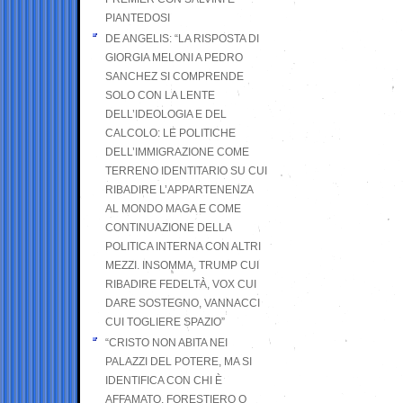
PIANTEDOSI
DE ANGELIS: “LA RISPOSTA DI
GIORGIA MELONI A PEDRO
SANCHEZ SI COMPRENDE
SOLO CON LA LENTE
DELL’IDEOLOGIA E DEL
CALCOLO: LE POLITICHE
DELL’IMMIGRAZIONE COME
TERRENO IDENTITARIO SU CUI
RIBADIRE L’APPARTENENZA
AL MONDO MAGA E COME
CONTINUAZIONE DELLA
POLITICA INTERNA CON ALTRI
MEZZI. INSOMMA, TRUMP CUI
RIBADIRE FEDELTÀ, VOX CUI
DARE SOSTEGNO, VANNACCI
CUI TOGLIERE SPAZIO”
“CRISTO NON ABITA NEI
PALAZZI DEL POTERE, MA SI
IDENTIFICA CON CHI È
AFFAMATO, FORESTIERO O