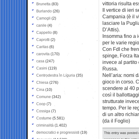
vittoria risulta
Brunetta
(83)
Il vertice di ier
Burlando
(26)
Campania (è il vi
Camogli
(2)
lasciare la Puglia
canile
(4)
D’Attis).
Cappello
(8)
Insomma fino a ie
Caprotti
(2)
per le varie regi
Caritas
(6)
Con FdI che fren
carovita
(170)
spinge, Forza It
casa
(247)
invece al partito
Russa.
Casini
(119)
Nell’aria: nomi d
Centrodestra in Liguria
(35)
gioco in corso. 
Chiesa
(276)
scendere al 40 pe
Cina
(10)
così il ballottag
Comune
(342)
strutturate invec
Coop
(7)
tempo. Per le reg
Cossiga
(7)
di un altro richi
Costume
(5.581)
(da il Foglio)
criminalità
(1.402)
democratici e progressisti
(19)
This entry was posted o