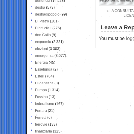
denuncia
(14.528)
responses to this entr
destra
(573)
«
LA CONSULTA 
destradipopolo
(99)
LICEN
Di Pietro
(101)
Leave a Rep
Diritti civili
(276)
don Gallo
(9)
You must be
log
economia
(2.331)
elezioni
(3.303)
emergenza
(3.077)
Energia
(45)
Esselunga
(2)
Esteri
(784)
Eugenetica
(3)
Europa
(1.314)
Fassino
(13)
federalismo
(167)
Ferrara
(21)
Ferretti
(6)
ferrovie
(133)
finanziaria
(325)