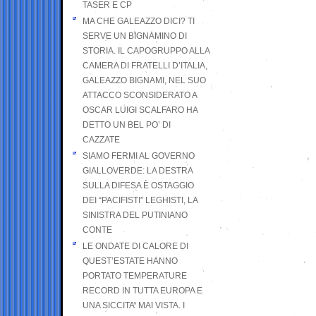
TASER E CP
MA CHE GALEAZZO DICI? TI
SERVE UN BIGNAMINO DI
STORIA. IL CAPOGRUPPO ALLA
CAMERA DI FRATELLI D’ITALIA,
GALEAZZO BIGNAMI, NEL SUO
ATTACCO SCONSIDERATO A
OSCAR LUIGI SCALFARO HA
DETTO UN BEL PO’ DI
CAZZATE
SIAMO FERMI AL GOVERNO
GIALLOVERDE: LA DESTRA
SULLA DIFESA È OSTAGGIO
DEI “PACIFISTI” LEGHISTI, LA
SINISTRA DEL PUTINIANO
CONTE
LE ONDATE DI CALORE DI
QUEST’ESTATE HANNO
PORTATO TEMPERATURE
RECORD IN TUTTA EUROPA E
UNA SICCITA’ MAI VISTA. I