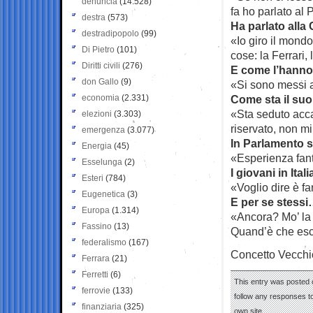
denuncia
(14.528)
fa ho parlato al
destra
(573)
Ha parlato all
destradipopolo
(99)
«Io giro il mond
Di Pietro
(101)
cose: la Ferrari,
Diritti civili
(276)
E come l’hanno
don Gallo
(9)
«Si sono messi a
economia
(2.331)
Come sta il suo
«Sta seduto acca
elezioni
(3.303)
riservato, non m
emergenza
(3.077)
In Parlamento s
Energia
(45)
«Esperienza fanta
Esselunga
(2)
I giovani in Ita
Esteri
(784)
«Voglio dire è fa
Eugenetica
(3)
E per se stess
Europa
(1.314)
«Ancora? Mo’ la 
Fassino
(13)
Quand’è che esce
federalismo
(167)
Concetto Vecchi
Ferrara
(21)
Ferretti
(6)
This entry was posted 
ferrovie
(133)
follow any responses to
finanziaria
(325)
own site.