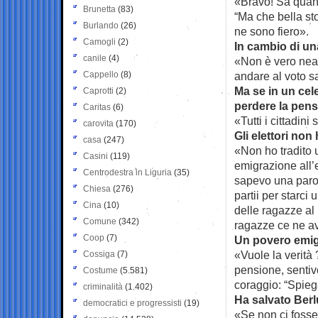
«Bravo! Sa quanti
Brunetta
(83)
“Ma che bella sto
Burlando
(26)
ne sono fiero».
Camogli
(2)
In cambio di un
canile
(4)
«Non è vero nean
Cappello
(8)
andare al voto sa
Ma se in un cel
Caprotti
(2)
perdere la pens
Caritas
(6)
«Tutti i cittadin
carovita
(170)
Gli elettori no
casa
(247)
«Non ho tradito u
Casini
(119)
emigrazione all’
Centrodestra in Liguria
(35)
sapevo una parol
Chiesa
(276)
partii per starc
Cina
(10)
delle ragazze al
Comune
(342)
ragazze ce ne av
Coop
(7)
Un povero emig
«Vuole la verità
Cossiga
(7)
pensione, sentiv
Costume
(5.581)
coraggio: “Spie
criminalità
(1.402)
Ha salvato Berlu
democratici e progressisti
(19)
«Se non ci fosse