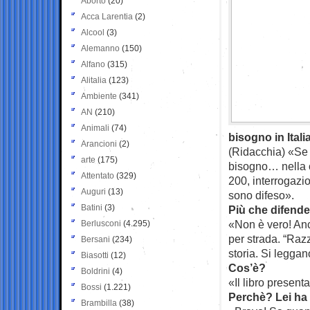
Aborto
(20)
Acca Larentia
(2)
Alcool
(3)
Alemanno
(150)
Alfano
(315)
Alitalia
(123)
Ambiente
(341)
AN
(210)
Animali
(74)
bisogno in Italia
Arancioni
(2)
(Ridacchia) «Se 
arte
(175)
bisogno… nella cl
Attentato
(329)
200, interrogazi
Auguri
(13)
sono difeso».
Batini
(3)
Più che difende
«Non è vero! An
Berlusconi
(4.295)
per strada. “Raz
Bersani
(234)
storia. Si leggan
Biasotti
(12)
Cos’è?
Boldrini
(4)
«Il libro present
Bossi
(1.221)
Perchè? Lei ha 
Brambilla
(38)