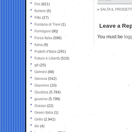
Fini
(821)
«
SALTA IL PROGETT
fioriere
(5)
Fitto
(27)
Fontana di Trevi
(1)
Leave a Rep
Formigoni
(90)
You must be
log
Forza Italia
(596)
frana
(9)
Fratelli d'Italia
(291)
Futuro e Libertà
(510)
g8
(25)
Gelmini
(68)
Genova
(542)
Giannino
(10)
Giustizia
(5.784)
governo
(5.799)
Grasso
(22)
Green Italia
(1)
Grillo
(2.941)
Idv
(4)