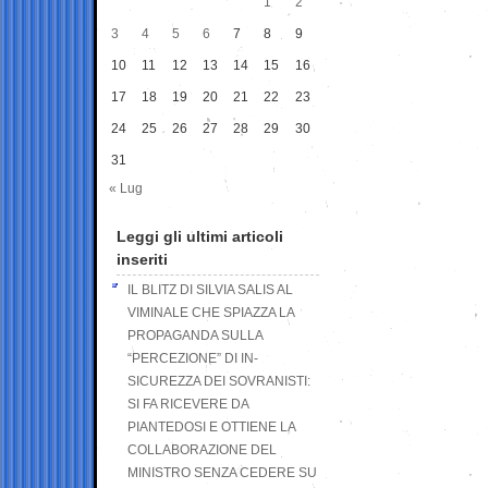
1
2
3
4
5
6
7
8
9
10
11
12
13
14
15
16
17
18
19
20
21
22
23
24
25
26
27
28
29
30
31
« Lug
Leggi gli ultimi articoli
inseriti
IL BLITZ DI SILVIA SALIS AL
VIMINALE CHE SPIAZZA LA
PROPAGANDA SULLA
“PERCEZIONE” DI IN-
SICUREZZA DEI SOVRANISTI:
SI FA RICEVERE DA
PIANTEDOSI E OTTIENE LA
COLLABORAZIONE DEL
MINISTRO SENZA CEDERE SU