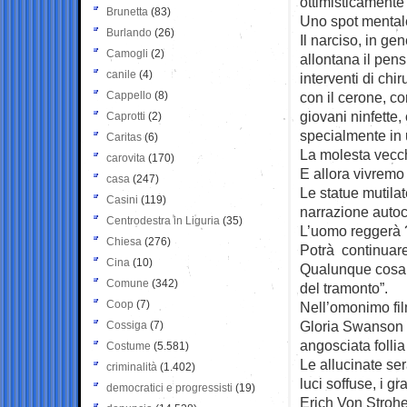
ottimisticamente 
Brunetta
(83)
Uno spot mental
Burlando
(26)
Il narciso, in ge
Camogli
(2)
allontana il pen
canile
(4)
interventi di chir
Cappello
(8)
con il cerone, co
giovani ninfette,
Caprotti
(2)
specialmente in 
Caritas
(6)
La molesta vecch
carovita
(170)
E allora vivremo f
casa
(247)
Le statue mutila
Casini
(119)
narrazione autoc
Centrodestra in Liguria
(35)
L’uomo reggerà ?
Chiesa
(276)
Potrà continuar
Cina
(10)
Qualunque cosa a
Comune
(342)
del tramonto”.
Coop
(7)
Nell’omonimo film
Gloria Swanson 
Cossiga
(7)
angosciata follia
Costume
(5.581)
Le allucinate sera
criminalità
(1.402)
luci soffuse, i 
democratici e progressisti
(19)
Erich Von Strohe