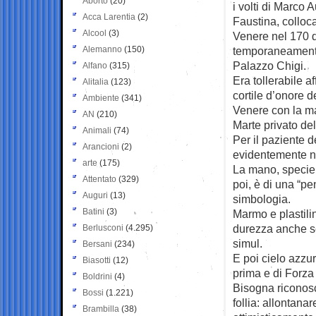
Aborto
(20)
i volti di Marco 
Acca Larentia
(2)
Faustina, colloca
Alcool
(3)
Venere nel 170 
Alemanno
(150)
temporaneamente 
Palazzo Chigi.
Alfano
(315)
Era tollerabile a
Alitalia
(123)
cortile d’onore 
Ambiente
(341)
Venere con la m
AN
(210)
Marte privato de
Animali
(74)
Per il paziente d
Arancioni
(2)
evidentemente n
arte
(175)
La mano, specie 
Attentato
(329)
poi, è di una “p
Auguri
(13)
simbologia.
Batini
(3)
Marmo e plastilin
durezza anche s
Berlusconi
(4.295)
simul.
Bersani
(234)
E poi cielo azzu
Biasotti
(12)
prima e di Forza I
Boldrini
(4)
Bisogna riconosc
Bossi
(1.221)
follia: allontanar
Brambilla
(38)