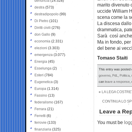
denuncia
(14.528)
marito divenuto 
destra
(573)
uccide William Ho
destradipopolo
(99)
scena come la se
Di Pietro
(101)
La discesa dallo s
Diritti civili
(276)
drammatica, pate
don Gallo
(9)
Sarà così anche 
economia
(2.331)
Ma in fondo, per
del bene ai vecc
elezioni
(3.303)
emergenza
(3.077)
Tomaso Staiti
Energia
(45)
Esselunga
(2)
This entry was posted 
Esteri
(784)
governo
,
PdL
,
Politica
,
Eugenetica
(3)
can
leave a response
,
Europa
(1.314)
«
LA LEGA COSTRETT
Fassino
(13)
CONTINUA LO SP
federalismo
(167)
Ferrara
(21)
Leave a Rep
Ferretti
(6)
You must be
log
ferrovie
(133)
finanziaria
(325)