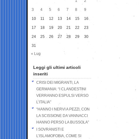
1
2
3
4
5
6
7
8
9
10
11
12
13
14
15
16
17
18
19
20
21
22
23
24
25
26
27
28
29
30
31
« Lug
Leggi gli ultimi articoli
inseriti
CRISI DEI MIGRANTI, LA
GERMANIA: “I CLANDESTINI
VERRANNO ESPULSI VERSO
L’ITALIA”
“HANNO I NERVI A PEZZI, CON
LA SCISSIONE DA VANNACCI
HANNO PERSO LA BUSSOLA”
I SOVRANISTI E
L’ISLAMOFOBIA, COME SI