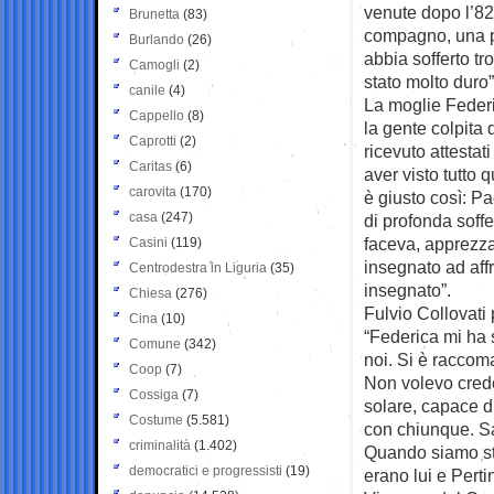
venute dopo l’82
Brunetta
(83)
compagno, una per
Burlando
(26)
abbia sofferto t
Camogli
(2)
stato molto duro”
canile
(4)
La moglie Federi
Cappello
(8)
la gente colpita
Caprotti
(2)
ricevuto attestat
Caritas
(6)
aver visto tutto 
carovita
(170)
è giusto così: Pa
casa
(247)
di profonda soff
faceva, apprezzav
Casini
(119)
insegnato ad affr
Centrodestra in Liguria
(35)
insegnato”.
Chiesa
(276)
Fulvio Collovati
Cina
(10)
“Federica mi ha s
Comune
(342)
noi. Si è raccom
Coop
(7)
Non volevo creder
Cossiga
(7)
solare, capace di
Costume
(5.581)
con chiunque. S
criminalità
(1.402)
Quando siamo stat
democratici e progressisti
(19)
erano lui e Pert