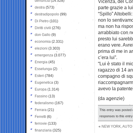
denuncia
(14.528)
Vicenza, del Co
parte grazie a lu
destra
(573)
“Spillo” Altobell
destradipopolo
(99)
non lo sentivamo 
Di Pietro
(101)
ma non ha rispos
Diritti civili
(276)
arrabbiato con no
don Gallo
(9)
presto lui sareb
economia
(2.331)
erano vere. Avrei
elezioni
(3.303)
prima di me in a
emergenza
(3.077)
c’era lui”.
Energia
(45)
“Lui è stato il m
Esselunga
(2)
ragazzo di 14 an
compagno di squa
Esteri
(784)
riaccompagnarmi
Eugenetica
(3)
avevo la patente
Europa
(1.314)
Fassino
(13)
(da agenzie)
federalismo
(167)
Ferrara
(21)
This entry was posted 
responses to this entr
Ferretti
(6)
ferrovie
(133)
«
NEW YORK, AUTO 
finanziaria
(325)