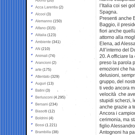
Aborto
(20)
l’Italia coi sei g
Acca Larentia
(2)
Spagna.
Alcool
(3)
Presenti anche B
Alemanno
(150)
Baggio, il presid
Alfano
(315)
fiori anche quella
Alitalia
(123)
attorno alla mogl
Ambiente
(341)
Elena, ad Alessa
AN
(210)
All’interno del 
20. A officiare 
Animali
(74)
preso la parola p
Arancioni
(2)
emozioni che han
arte
(175)
delusioni, sempr
Attentato
(329)
gruppo, del nost
Auguri
(13)
ti vedo ancora me
Batini
(3)
velocità che ave
Berlusconi
(4.295)
stupidi scherzi, 
Bersani
(234)
anche grazie a te
Biasotti
(12)
Ancora i campioni
Boldrini
(4)
cerimonia, ma sta
Bossi
(1.221)
figlio Alessandr
Antognoni ha par
Brambilla
(38)