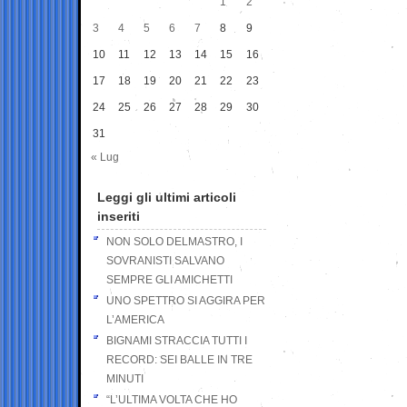
1
2
3
4
5
6
7
8
9
10
11
12
13
14
15
16
17
18
19
20
21
22
23
24
25
26
27
28
29
30
31
« Lug
Leggi gli ultimi articoli
inseriti
NON SOLO DELMASTRO, I
SOVRANISTI SALVANO
SEMPRE GLI AMICHETTI
UNO SPETTRO SI AGGIRA PER
L’AMERICA
BIGNAMI STRACCIA TUTTI I
RECORD: SEI BALLE IN TRE
MINUTI
“L’ULTIMA VOLTA CHE HO