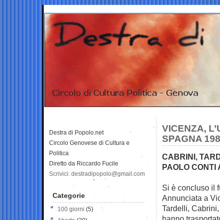
VICENZA, L’
Destra di Popolo.net
SPAGNA 19
Circolo Genovese di Cultura e
Politica
CABRINI, TARD
Diretto da Riccardo Fucile
PAOLO CONTI
Scrivici: destradipopolo@gmail.com
Si è concluso il
Categorie
Annunciata a Vi
Tardelli, Cabrini,
100 giorni
(5)
hanno trasportato