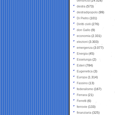
denuncia
(14.528)
destra
(573)
destradipopolo
(99)
Di Pietro
(101)
Diritti civili
(276)
don Gallo
(9)
economia
(2.331)
elezioni
(3.303)
emergenza
(3.077)
Energia
(45)
Esselunga
(2)
Esteri
(784)
Eugenetica
(3)
Europa
(1.314)
Fassino
(13)
federalismo
(167)
Ferrara
(21)
Ferretti
(6)
ferrovie
(133)
finanziaria
(325)