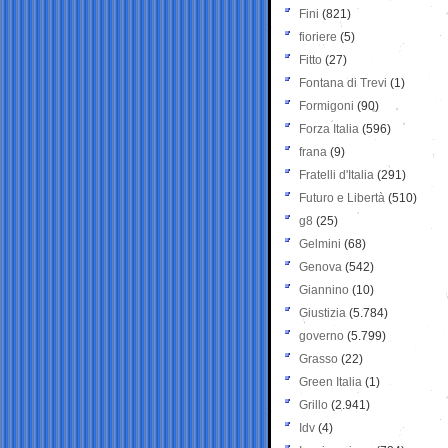
Fini
(821)
fioriere
(5)
Fitto
(27)
Fontana di Trevi
(1)
Formigoni
(90)
Forza Italia
(596)
frana
(9)
Fratelli d'Italia
(291)
Futuro e Libertà
(510)
g8
(25)
Gelmini
(68)
Genova
(542)
Giannino
(10)
Giustizia
(5.784)
governo
(5.799)
Grasso
(22)
Green Italia
(1)
Grillo
(2.941)
Idv
(4)