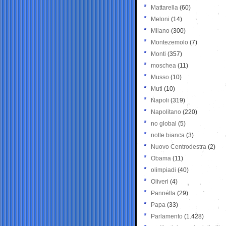
Mattarella
(60)
Meloni
(14)
Milano
(300)
Montezemolo
(7)
Monti
(357)
moschea
(11)
Musso
(10)
Muti
(10)
Napoli
(319)
Napolitano
(220)
no global
(5)
notte bianca
(3)
Nuovo Centrodestra
(2)
Obama
(11)
olimpiadi
(40)
Oliveri
(4)
Pannella
(29)
Papa
(33)
Parlamento
(1.428)