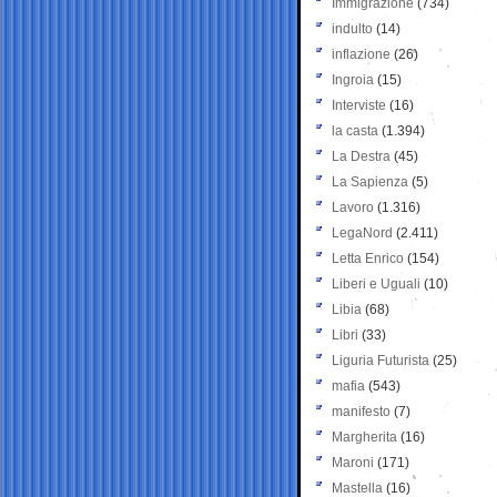
Immigrazione
(734)
indulto
(14)
inflazione
(26)
Ingroia
(15)
Interviste
(16)
la casta
(1.394)
La Destra
(45)
La Sapienza
(5)
Lavoro
(1.316)
LegaNord
(2.411)
Letta Enrico
(154)
Liberi e Uguali
(10)
Libia
(68)
Libri
(33)
Liguria Futurista
(25)
mafia
(543)
manifesto
(7)
Margherita
(16)
Maroni
(171)
Mastella
(16)