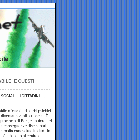
BILE: E QUESTI
 SOCIAL… I CITTADINI
bile affetto da disturbi psichici
diventano virali sui social. È
rovincia di Bari, e l’autore del
ia conseguenze disciplinari.
e molto conosciuto in città : in
– è già stato al centro di