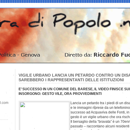
VIGILE URBANO LANCIA UN PETARDO CONTRO UN DISA
SAREBBERO I RAPPRESENTANTI DELLE ISTITUZIONI
E’ SUCCESSO IN UN COMUNE DEL BARESE, IL VIDEO FINISCE SUI
INSORGONO: GESTO VILE, ORA PROVVEDIMENTI
il.com
Lancia un petardo tra i piedi di un disa
e le immagini riprese da un telefonino 
successo ad Acquaviva delle Fonti, in p
gesto è un vigile urbano che ora risch
Il bersaglio della “bravata” è un 70enn
passato – raccontano alcuni residenti 