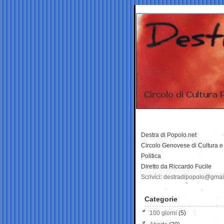
Destra di Popolo.net
Circolo Genovese di Cultura e
Politica
Diretto da Riccardo Fucile
Scrivici: destradipopolo@gma
Categorie
100 giorni
(5)