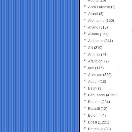
Aborto
(20)
Acca Larentia
(2)
Alcool
(3)
Alemanno
(150)
Alfano
(315)
Alitalia
(123)
Ambiente
(341)
AN
(210)
Animali
(74)
Arancioni
(2)
arte
(175)
Attentato
(329)
Auguri
(13)
Batini
(3)
Berlusconi
(4.295)
Bersani
(234)
Biasotti
(12)
Boldrini
(4)
Bossi
(1.221)
Brambilla
(38)