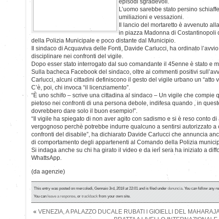
episodi sgradevoli.
L’uomo sarebbe stato persino schiaffe
umiliazioni e vessazioni.
Il lancio del mortaretto è avvenuto alla
in piazza Madonna di Costantinopoli
della Polizia Municipale e poco distante dal Municipio.
Il sindaco di Acquaviva delle Fonti, Davide Carlucci, ha ordinato l’avv
disciplinare nei confronti del vigile.
Dopo esser stato interrogato dal suo comandante il 45enne è stato e me
Sulla bacheca Facebook del sindaco, oltre ai commenti positivi sull’av
Carlucci, alcuni cittadini definiscono il gesto del vigile urbano un “atto v
C’è, poi, chi invoca “il licenziamento”.
“È uno schifo – scrive una cittadina al sindaco – Un vigile che compie q
pietoso nei confronti di una persona debole, indifesa quando , in queste 
dovrebbero dare solo il buon esempio!”.
“Il vigile ha spiegato di non aver agito con sadismo e si è reso conto di 
vergognoso perchè potrebbe indurre qualcuno a sentirsi autorizzato a c
confronti del disabile”, ha dichiarato Davide Carlucci che annuncia anch
di comportamento degli appartenenti al Comando della Polizia municip
Si indaga anche su chi ha girato il video e da ieri sera ha iniziato a dif
WhattsApp.
(da agenzie)
This entry was posted on mercoledì, Gennaio 3rd, 2018 at 22:01 and is filed under
denuncia
. You can follow any r
You can
leave a response
, or
trackback
from your own site.
«
VENEZIA, A PALAZZO DUCALE RUBATI I GIOIELLI DEL MAHARAJA