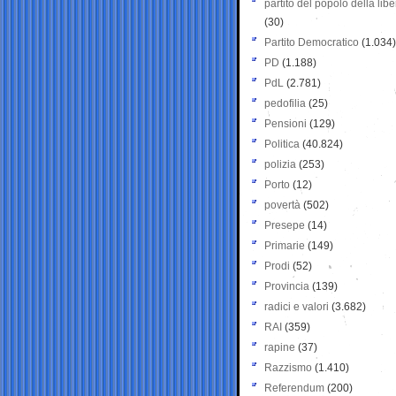
partito del popolo della libe
(30)
Partito Democratico
(1.034)
PD
(1.188)
PdL
(2.781)
pedofilia
(25)
Pensioni
(129)
Politica
(40.824)
polizia
(253)
Porto
(12)
povertà
(502)
Presepe
(14)
Primarie
(149)
Prodi
(52)
Provincia
(139)
radici e valori
(3.682)
RAI
(359)
rapine
(37)
Razzismo
(1.410)
Referendum
(200)