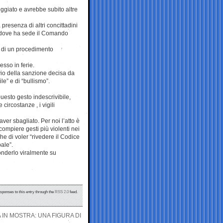
ggiato e avrebbe subito altre
 presenza di altri concittadini
 dove ha sede il Comando
io di un procedimento
sso in ferie.
vio della sanzione decisa da
ile” e di “bullismo”.
uesto gesto indescrivibile,
circostanze , i vigili
aver sbagliato. Per noi l’atto è
ompiere gesti più violenti nei
e di voler “rivedere il Codice
ale”.
fonderlo viralmente su
esponses to this entry through the
RSS 2.0
feed.
 IN MOSTRA: UNA FIGURA DI