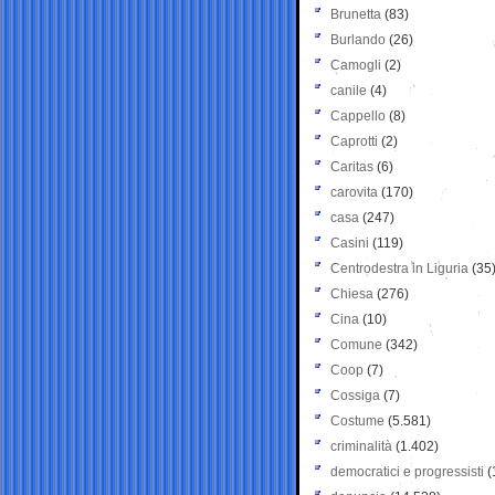
Brunetta
(83)
Burlando
(26)
Camogli
(2)
canile
(4)
Cappello
(8)
Caprotti
(2)
Caritas
(6)
carovita
(170)
casa
(247)
Casini
(119)
Centrodestra in Liguria
(35
Chiesa
(276)
Cina
(10)
Comune
(342)
Coop
(7)
Cossiga
(7)
Costume
(5.581)
criminalità
(1.402)
democratici e progressisti
(