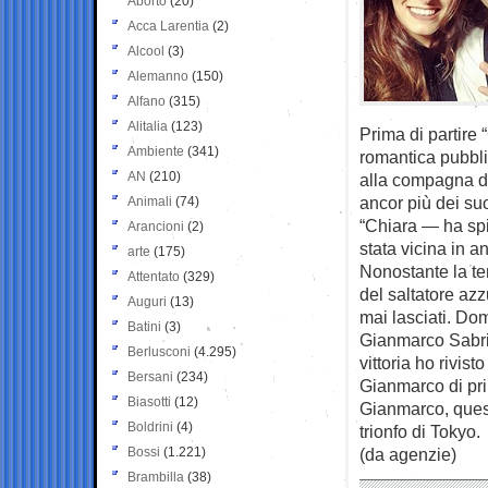
Aborto
(20)
Acca Larentia
(2)
Alcool
(3)
Alemanno
(150)
Alfano
(315)
Alitalia
(123)
Prima di partire
Ambiente
(341)
romantica pubbli
AN
(210)
alla compagna di
ancor più dei suo
Animali
(74)
“Chiara — ha spi
Arancioni
(2)
stata vicina in ann
arte
(175)
Nonostante la te
Attentato
(329)
del saltatore azz
Auguri
(13)
mai lasciati. Do
Batini
(3)
Gianmarco Sabrin
Berlusconi
(4.295)
vittoria ho rivist
Bersani
(234)
Gianmarco di pri
Biasotti
(12)
Gianmarco, questi
Boldrini
(4)
trionfo di Tokyo.
Bossi
(1.221)
(da agenzie)
Brambilla
(38)