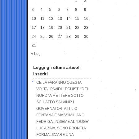
1
2
3
4
5
6
7
8
9
10
11
12
13
14
15
16
17
18
19
20
21
22
23
24
25
26
27
28
29
30
31
« Lug
Leggi gli ultimi articoli
inseriti
CE LA FARANNO QUESTA
VOLTA I PAVIDI LEGHISTI “DEL
NORD” A METTERE SOTTO
SCHIAFFO SALVINI? I
GOVERNATORI ATTILIO
FONTANA E MASSIMILIANO
FEDRIGA, INSIEME AL “DOGE”
LUCA ZAIA, SONO PRONTI A
FORMALIZZARE UNA