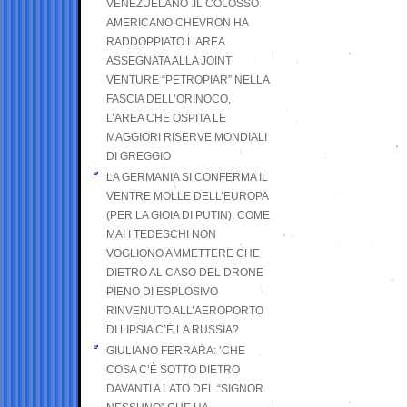
VENEZUELANO .IL COLOSSO
AMERICANO CHEVRON HA
RADDOPPIATO L’AREA
ASSEGNATA ALLA JOINT
VENTURE “PETROPIAR” NELLA
FASCIA DELL’ORINOCO,
L’AREA CHE OSPITA LE
MAGGIORI RISERVE MONDIALI
DI GREGGIO
LA GERMANIA SI CONFERMA IL
VENTRE MOLLE DELL’EUROPA
(PER LA GIOIA DI PUTIN). COME
MAI I TEDESCHI NON
VOGLIONO AMMETTERE CHE
DIETRO AL CASO DEL DRONE
PIENO DI ESPLOSIVO
RINVENUTO ALL’AEROPORTO
DI LIPSIA C’È LA RUSSIA?
GIULIANO FERRARA: ’CHE
COSA C’È SOTTO DIETRO
DAVANTI A LATO DEL “SIGNOR