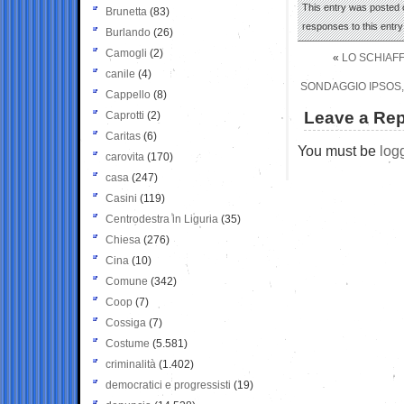
This entry was posted o
Brunetta
(83)
responses to this entr
Burlando
(26)
Camogli
(2)
«
LO SCHIAFF
canile
(4)
SONDAGGIO IPSOS, 
Cappello
(8)
Leave a Rep
Caprotti
(2)
Caritas
(6)
You must be
log
carovita
(170)
casa
(247)
Casini
(119)
Centrodestra in Liguria
(35)
Chiesa
(276)
Cina
(10)
Comune
(342)
Coop
(7)
Cossiga
(7)
Costume
(5.581)
criminalità
(1.402)
democratici e progressisti
(19)