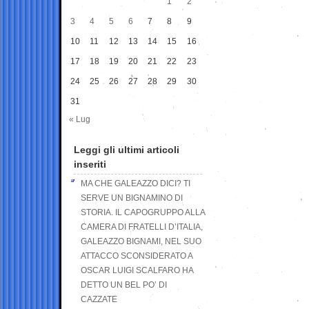
1
2
3
4
5
6
7
8
9
10
11
12
13
14
15
16
17
18
19
20
21
22
23
24
25
26
27
28
29
30
31
« Lug
Leggi gli ultimi articoli
inseriti
MA CHE GALEAZZO DICI? TI
SERVE UN BIGNAMINO DI
STORIA. IL CAPOGRUPPO ALLA
CAMERA DI FRATELLI D’ITALIA,
GALEAZZO BIGNAMI, NEL SUO
ATTACCO SCONSIDERATO A
OSCAR LUIGI SCALFARO HA
DETTO UN BEL PO’ DI
CAZZATE