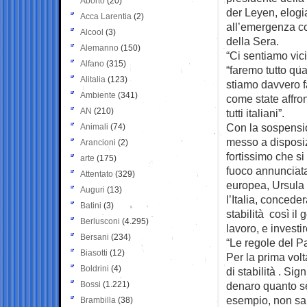
Aborto
(20)
der Leyen, elogia
Acca Larentia
(2)
all’emergenza cor
Alcool
(3)
della Sera.
Alemanno
(150)
“Ci sentiamo vicin
Alfano
(315)
“faremo tutto quan
Alitalia
(123)
stiamo davvero f
Ambiente
(341)
come state affron
AN
(210)
tutti italiani”.
Con la sospensio
Animali
(74)
messo a disposiz
Arancioni
(2)
fortissimo che s
arte
(175)
fuoco annunciata
Attentato
(329)
europea, Ursula
Auguri
(13)
l’Italia, concede
Batini
(3)
stabilità così il
Berlusconi
(4.295)
lavoro, e investi
Bersani
(234)
“Le regole del Pa
Biasotti
(12)
Per la prima volt
Boldrini
(4)
di stabilità . Si
Bossi
(1.221)
denaro quanto se
esempio, non sar
Brambilla
(38)