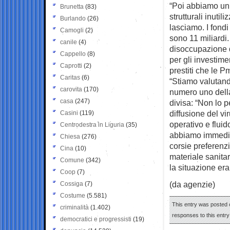
“Poi abbiamo un’i
Brunetta
(83)
strutturali inutil
Burlando
(26)
lasciamo. I fondi 
Camogli
(2)
sono 11 miliardi.
canile
(4)
disoccupazione d
Cappello
(8)
per gli investime
Caprotti
(2)
prestiti che le 
Caritas
(6)
“Stiamo valutand
carovita
(170)
numero uno dell
casa
(247)
divisa: “Non lo 
diffusione del vi
Casini
(119)
operativo e fluid
Centrodestra in Liguria
(35)
abbiamo immediat
Chiesa
(276)
corsie preferenzi
Cina
(10)
materiale sanitar
Comune
(342)
la situazione era 
Coop
(7)
(da agenzie)
Cossiga
(7)
Costume
(5.581)
This entry was posted 
criminalità
(1.402)
responses to this entr
democratici e progressisti
(19)