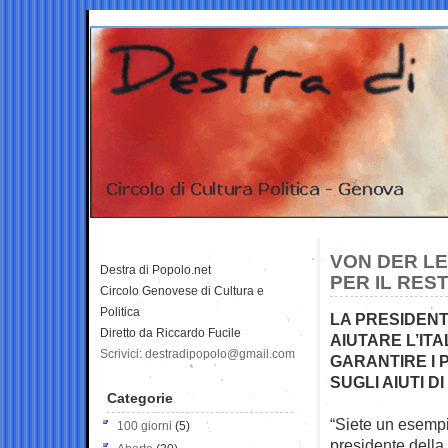
VON DER LE
Destra di Popolo.net
PER IL REST
Circolo Genovese di Cultura e
Politica
LA PRESIDENT
Diretto da Riccardo Fucile
AIUTARE L’ITAL
Scrivici: destradipopolo@gmail.com
GARANTIRE I 
SUGLI AIUTI D
Categorie
“Siete un esempi
100 giorni
(5)
presidente della