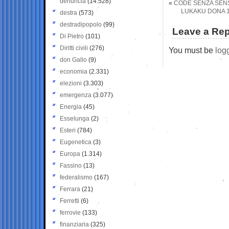
denuncia
(14.528)
«
CODE SENZA SENS
LUKAKU DONA 1
destra
(573)
destradipopolo
(99)
Leave a Rep
Di Pietro
(101)
Diritti civili
(276)
You must be
log
don Gallo
(9)
economia
(2.331)
elezioni
(3.303)
emergenza
(3.077)
Energia
(45)
Esselunga
(2)
Esteri
(784)
Eugenetica
(3)
Europa
(1.314)
Fassino
(13)
federalismo
(167)
Ferrara
(21)
Ferretti
(6)
ferrovie
(133)
finanziaria
(325)