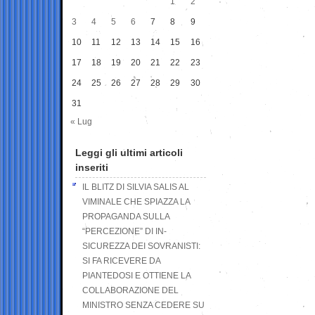
1
2
3
4
5
6
7
8
9
10
11
12
13
14
15
16
17
18
19
20
21
22
23
24
25
26
27
28
29
30
31
« Lug
Leggi gli ultimi articoli
inseriti
IL BLITZ DI SILVIA SALIS AL
VIMINALE CHE SPIAZZA LA
PROPAGANDA SULLA
“PERCEZIONE” DI IN-
SICUREZZA DEI SOVRANISTI:
SI FA RICEVERE DA
PIANTEDOSI E OTTIENE LA
COLLABORAZIONE DEL
MINISTRO SENZA CEDERE SU