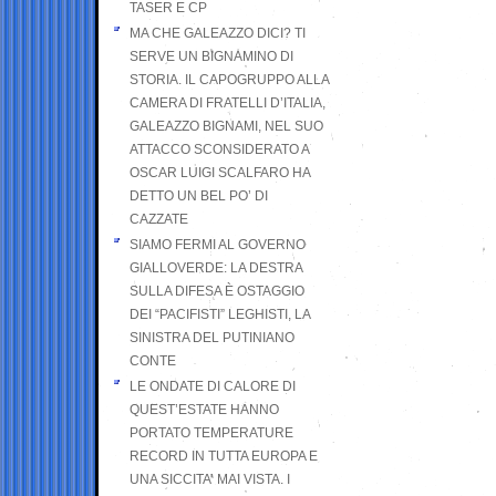
TASER E CP
MA CHE GALEAZZO DICI? TI
SERVE UN BIGNAMINO DI
STORIA. IL CAPOGRUPPO ALLA
CAMERA DI FRATELLI D’ITALIA,
GALEAZZO BIGNAMI, NEL SUO
ATTACCO SCONSIDERATO A
OSCAR LUIGI SCALFARO HA
DETTO UN BEL PO’ DI
CAZZATE
SIAMO FERMI AL GOVERNO
GIALLOVERDE: LA DESTRA
SULLA DIFESA È OSTAGGIO
DEI “PACIFISTI” LEGHISTI, LA
SINISTRA DEL PUTINIANO
CONTE
LE ONDATE DI CALORE DI
QUEST’ESTATE HANNO
PORTATO TEMPERATURE
RECORD IN TUTTA EUROPA E
UNA SICCITA’ MAI VISTA. I