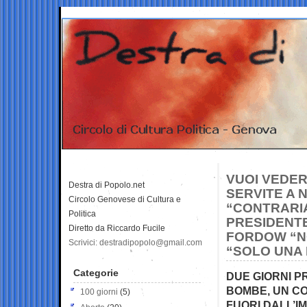
VUOI VEDE
Destra di Popolo.net
SERVITE A 
Circolo Genovese di Cultura e
“CONTRARI
Politica
PRESIDENTE
Diretto da Riccardo Fucile
FORDOW “NO
Scrivici: destradipopolo@gmail.com
“SOLO UNA 
Categorie
DUE GIORNI P
BOMBE, UN CO
100 giorni
(5)
FUORI DALL’I