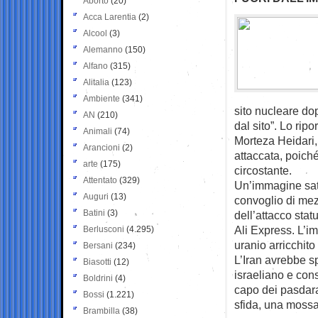
Aborto
(20)
Acca Larentia
(2)
Alcool
(3)
Alemanno
(150)
Alfano
(315)
Alitalia
(123)
Ambiente
(341)
sito nucleare dop
AN
(210)
dal sito”. Lo rip
Animali
(74)
Morteza Heidari,
Arancioni
(2)
attaccata, poiché
arte
(175)
circostante.
Attentato
(329)
Un’immagine sate
Auguri
(13)
convoglio di mez
Batini
(3)
dell’attacco stat
Ali Express. L’i
Berlusconi
(4.295)
uranio arricchito
Bersani
(234)
L’Iran avrebbe sp
Biasotti
(12)
israeliano e con
Boldrini
(4)
capo dei pasdar
Bossi
(1.221)
sfida, una mossa
Brambilla
(38)