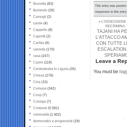
Brunetta
(83)
This entry was posted 
Burlando
(26)
responses to this entr
Camogli
(2)
«
L’OSSESSIONE 
canile
(4)
RECRIMINA: 
Cappello
(8)
TAJANI HA P
Caprotti
(2)
L’ATTACCO AM
CON TUTTE L
Caritas
(6)
ESCALATION,
carovita
(170)
SPERIAMO
casa
(247)
Leave a Rep
Casini
(119)
Centrodestra in Liguria
(35)
You must be
log
Chiesa
(276)
Cina
(10)
Comune
(342)
Coop
(7)
Cossiga
(7)
Costume
(5.581)
criminalità
(1.402)
democratici e progressisti
(19)