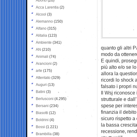
Aborto
(20)
Acca Larentia
(2)
Alcool
(3)
Alemanno
(150)
Alfano
(315)
Alitalia
(123)
Ambiente
(341)
quanto gli altri 
AN
(210)
modo da ottenere
Animali
(74)
E quindi, prosegu
Arancioni
(2)
più alto e/o se lo
arte
(175)
allora la questio
Attentato
(329)
ricordi lo shock 
Auguri
(13)
falsato i propri n
Batini
(3)
Il Wsj riconosce i
strutturale e dall
Berlusconi
(4.295)
spese per interes
Bersani
(234)
finanzia il debito
Biasotti
(12)
sicuro rispetto a
Boldrini
(4)
la bassa crescita:
Bossi
(1.221)
recessione, rende
Brambilla
(38)