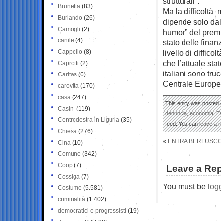
strutturali”.
Brunetta
(83)
Ma la difficoltà 
Burlando
(26)
dipende solo dal
Camogli
(2)
humor” del premie
canile
(4)
stato delle finan
Cappello
(8)
livello di diffico
che l’attuale stat
Caprotti
(2)
italiani sono tru
Caritas
(6)
Centrale Europea
carovita
(170)
casa
(247)
This entry was posted o
Casini
(119)
denuncia
,
economia
,
Es
Centrodestra in Liguria
(35)
feed. You can
leave a 
Chiesa
(276)
«
ENTRA BERLUSCON
Cina
(10)
Comune
(342)
Coop
(7)
Leave a Rep
Cossiga
(7)
You must be
log
Costume
(5.581)
criminalità
(1.402)
democratici e progressisti
(19)