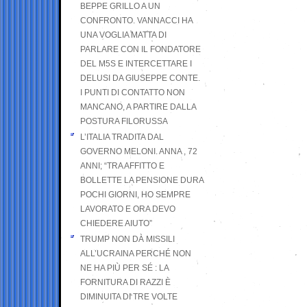
BEPPE GRILLO A UN
CONFRONTO. VANNACCI HA
UNA VOGLIA MATTA DI
PARLARE CON IL FONDATORE
DEL M5S E INTERCETTARE I
DELUSI DA GIUSEPPE CONTE.
I PUNTI DI CONTATTO NON
MANCANO, A PARTIRE DALLA
POSTURA FILORUSSA
L’ITALIA TRADITA DAL
GOVERNO MELONI. ANNA , 72
ANNI; “TRA AFFITTO E
BOLLETTE LA PENSIONE DURA
POCHI GIORNI, HO SEMPRE
LAVORATO E ORA DEVO
CHIEDERE AIUTO”
TRUMP NON DÀ MISSILI
ALL’UCRAINA PERCHÉ NON
NE HA PIÙ PER SÉ : LA
FORNITURA DI RAZZI È
DIMINUITA DI TRE VOLTE