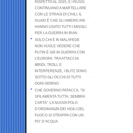
RISPETTO AL 2025, E I RUSSI
CONTINUANO A MARTELLARE
CON LE STRAGI DI CIVILI. IL
GUAIO È CHE GLI AMERICANI
HANNO USATO TUTTI I MISSILI
PER LA GUERRA IN IRAN
SOLO CHI È IN MALAFEDE
NON VUOLE VEDERE CHE
PUTIN È GIÀ IN GUERRA CON
L’EUROPA: TRA ATTACCHI
IBRIDI, TROLL E
INTERFERENZE, I BLITZ SONO
SOTTO GLI OCCHI DI TUTTI
OGNI GIORNO
CHE GOVERNO PATACCA. “SI
SFILAMENTA TUTTA, SEMBRA
CARTA”. LA NUOVA POLO
D’ORDINANZA DEI VIGILI DEL
FUOCO SI STRAPPA CON UN
PO’ D’ACQUA