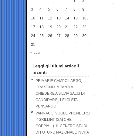
1
2
3
4
5
6
7
8
9
10
11
12
13
14
15
16
17
18
19
20
21
22
23
24
25
26
27
28
29
30
31
« Lug
Leggi gli ultimi articoli
inseriti
PRIMARIE CAMPO LARGO,
ORA SONO IN TANTI A
CHIEDERE A SILVIA SALIS DI
CANDIDARSI: LEI CI STA
PENSANDO
VANNACCI VUOLE PRENDERSI
I “GRILLINI” (SAI CHE
COPPIA…). IL CENTRO STUDI
DI FUTURO NAZIONALE INVITA