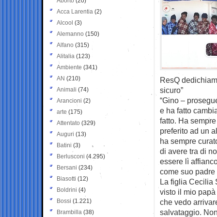
Aborto
(20)
Acca Larentia
(2)
Alcool
(3)
Alemanno
(150)
Alfano
(315)
Alitalia
(123)
Ambiente
(341)
AN
(210)
ResQ dedichiamo
sicuro”
Animali
(74)
“Gino – prosegue
Arancioni
(2)
e ha fatto cambi
arte
(175)
fatto. Ha sempr
Attentato
(329)
preferito ad un al
Auguri
(13)
ha sempre curato
Batini
(3)
di avere tra di n
Berlusconi
(4.295)
essere lì affianc
Bersani
(234)
come suo padre 
Biasotti
(12)
La figlia Cecilia
Boldrini
(4)
visto il mio pap
Bossi
(1.221)
che vedo arrivar
salvataggio. Non 
Brambilla
(38)