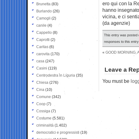
ero qui con la R
Brunetta
(83)
hanno insegnato 
Burlando
(26)
vicina, e ci sen
Camogli
(2)
(da agenzie)
canile
(4)
Cappello
(8)
This entry was posted o
Caprotti
(2)
responses to this entr
Caritas
(6)
«
GOOD MORNING, 
carovita
(170)
casa
(247)
Casini
(119)
Leave a Rep
Centrodestra in Liguria
(35)
You must be
log
Chiesa
(276)
Cina
(10)
Comune
(342)
Coop
(7)
Cossiga
(7)
Costume
(5.581)
criminalità
(1.402)
democratici e progressisti
(19)