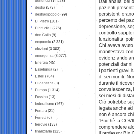
denuncia
(14.528)
Dall’analisi dei 
pazienti present
destra
(573)
persistenti erano
destradipopolo
(99)
percento dei pazi
Di Pietro
(101)
depressione, seg
Diritti civili
(276)
controllo supplem
don Gallo
(9)
funzionalità pol
economia
(2.331)
Chi aveva avuto
elezioni
(3.303)
manifestava con 
emergenza
(3.077)
evidenziando anc
Energia
(45)
potenziali danni 
Esselunga
(2)
I pazienti gravi
di sei muniti. N
Esteri
(784)
durante il ricov
Eugenetica
(3)
convalescenza, in
Europa
(1.314)
sei mesi di dista
Fassino
(13)
Ciò potrebbe sug
federalismo
(167)
legata anche ad 
Ferrara
(21)
non è ancora chi
Ferretti
(6)
“Poichè la COVID
ferrovie
(133)
comprendere alcun
finanziaria
(325)
il professor Bin 