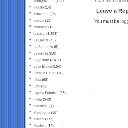
Immigrazione
(734)
UNA CRISI DI GOVE
indulto
(14)
Leave a Rep
inflazione
(26)
Ingroia
(15)
You must be
log
Interviste
(16)
la casta
(1.394)
La Destra
(45)
La Sapienza
(5)
Lavoro
(1.316)
LegaNord
(2.411)
Letta Enrico
(154)
Liberi e Uguali
(10)
Libia
(68)
Libri
(33)
Liguria Futurista
(25)
mafia
(543)
manifesto
(7)
Margherita
(16)
Maroni
(171)
Mastella
(16)