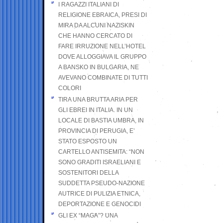
I RAGAZZI ITALIANI DI
RELIGIONE EBRAICA, PRESI DI
MIRA DA ALCUNI NAZISKIN
CHE HANNO CERCATO DI
FARE IRRUZIONE NELL’HOTEL
DOVE ALLOGGIAVA IL GRUPPO
A BANSKO IN BULGARIA, NE
AVEVANO COMBINATE DI TUTTI
COLORI
TIRA UNA BRUTTA ARIA PER
GLI EBREI IN ITALIA. IN UN
LOCALE DI BASTIA UMBRA, IN
PROVINCIA DI PERUGIA, E’
STATO ESPOSTO UN
CARTELLO ANTISEMITA: “NON
SONO GRADITI ISRAELIANI E
SOSTENITORI DELLA
SUDDETTA PSEUDO-NAZIONE
AUTRICE DI PULIZIA ETNICA,
DEPORTAZIONE E GENOCIDI
GLI EX “MAGA”? UNA