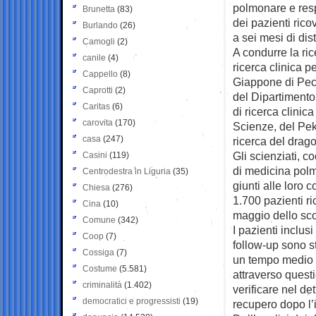
polmonare e respi
Brunetta
(83)
dei pazienti ric
Burlando
(26)
a sei mesi di dis
Camogli
(2)
A condurre la ric
canile
(4)
ricerca clinica p
Cappello
(8)
Giappone di Pech
Caprotti
(2)
del Dipartimento 
Caritas
(6)
di ricerca clini
carovita
(170)
Scienze, del Peki
casa
(247)
ricerca del drag
Gli scienziati, c
Casini
(119)
di medicina polm
Centrodestra in Liguria
(35)
giunti alle loro 
Chiesa
(276)
1.700 pazienti ri
Cina
(10)
maggio dello sco
Comune
(342)
I pazienti inclus
Coop
(7)
follow-up sono st
Cossiga
(7)
un tempo medio di
Costume
(5.581)
attraverso questi
criminalità
(1.402)
verificare nel det
democratici e progressisti
(19)
recupero dopo l’