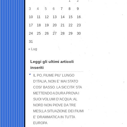
1
2
3
4
5
6
7
8
9
10
11
12
13
14
15
16
17
18
19
20
21
22
23
24
25
26
27
28
29
30
31
« Lug
Leggi gli ultimi articoli
inseriti
IL PO, FIUME PIU’ LUNGO
D’ITALIA, NON E’ MAI STATO
COSI’ BASSO. LA SICCITA’ STA
METTENDO A DURA PROVA I
SUOI VOLUMI D’ACQUA: AL
NORD NON PIOVE DA TRE
MESI,LA SITUAZIONE DEI FIUMI
E’ DRAMMATICA IN TUTTA
EUROPA