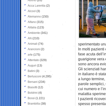
Aborto
(20)
Acca Larentia
(2)
Alcool
(3)
Alemanno
(150)
Alfano
(315)
Alitalia
(123)
Ambiente
(341)
AN
(210)
sperimentato una
Animali
(74)
In molti pazient
Arancioni
(2)
fase acuta dell’
arte
(175)
guarigione vera e
Attentato
(329)
sono ancora evide
Auguri
(13)
Gli scienziati h
Batini
(3)
in italiano è st
Berlusconi
(4.295)
a lungo termine
Bersani
(234)
parole semplici, 
Biasotti
(12)
cui numero e l’i
Boldrini
(4)
malattia sperime
Bossi
(1.221)
I pazienti ricove
spesso presentan
Brambilla
(38)