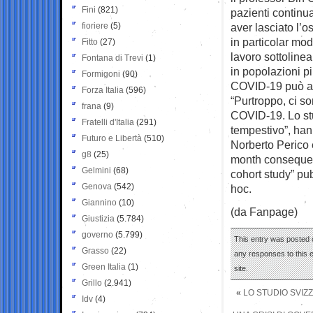
Fini
(821)
pazienti continua
fioriere
(5)
aver lasciato l’o
in particolar mod
Fitto
(27)
lavoro sottolinea
Fontana di Trevi
(1)
in popolazioni pi
Formigoni
(90)
COVID-19 può ave
Forza Italia
(596)
“Purtroppo, ci s
frana
(9)
COVID-19. Lo stu
Fratelli d'Italia
(291)
tempestivo”, hann
Futuro e Libertà
(510)
Norberto Perico
g8
(25)
month consequen
Gelmini
(68)
cohort study” pub
Genova
(542)
hoc.
Giannino
(10)
(da Fanpage)
Giustizia
(5.784)
governo
(5.799)
This entry was posted 
Grasso
(22)
any responses to this 
Green Italia
(1)
site.
Grillo
(2.941)
«
LO STUDIO SVIZ
Idv
(4)