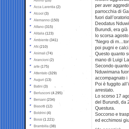
Aborto
(20)
per aver aggredi
Acca Larentia
(2)
parrocchia di Ga
Alcool
(3)
fuori dall’oratori
Alemanno
(150)
Deodatus Nduwima
Alfano
(315)
Burundi, era già
Alitalia
(123)
lo scorsa agosto
Ambiente
(341)
“Negro di m…torn
AN
(210)
poi pugni e calci
Questo quanto su
Animali
(74)
mano di Luigi La
Arancioni
(2)
Secondo quanto r
arte
(175)
Nduwimana fuori 
Attentato
(329)
accompagnato i su
Auguri
(13)
Poi è fuggito all
Batini
(3)
arrestato.
Berlusconi
(4.295)
Lo scorso 17 ago
Bersani
(234)
del Burundi, da 
Biasotti
(12)
Questura.
Boldrini
(4)
Soccorso e tras
Bossi
(1.221)
ed ecchimosi giud
Brambilla
(38)