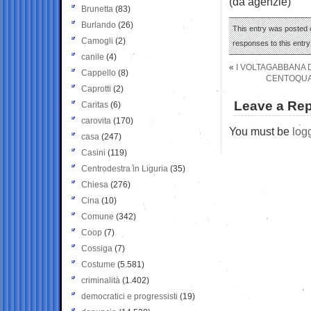
(da agenzie)
Brunetta
(83)
Burlando
(26)
This entry was posted o
Camogli
(2)
responses to this entr
canile
(4)
«
I VOLTAGABBANA 
Cappello
(8)
CENTOQUAR
Caprotti
(2)
Leave a Rep
Caritas
(6)
carovita
(170)
You must be
log
casa
(247)
Casini
(119)
Centrodestra in Liguria
(35)
Chiesa
(276)
Cina
(10)
Comune
(342)
Coop
(7)
Cossiga
(7)
Costume
(5.581)
criminalità
(1.402)
democratici e progressisti
(19)