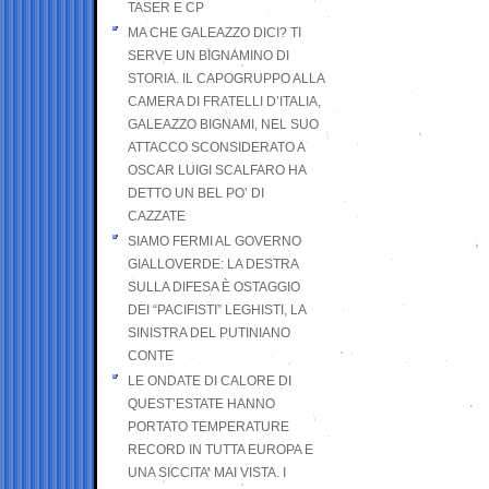
TASER E CP
MA CHE GALEAZZO DICI? TI
SERVE UN BIGNAMINO DI
STORIA. IL CAPOGRUPPO ALLA
CAMERA DI FRATELLI D’ITALIA,
GALEAZZO BIGNAMI, NEL SUO
ATTACCO SCONSIDERATO A
OSCAR LUIGI SCALFARO HA
DETTO UN BEL PO’ DI
CAZZATE
SIAMO FERMI AL GOVERNO
GIALLOVERDE: LA DESTRA
SULLA DIFESA È OSTAGGIO
DEI “PACIFISTI” LEGHISTI, LA
SINISTRA DEL PUTINIANO
CONTE
LE ONDATE DI CALORE DI
QUEST’ESTATE HANNO
PORTATO TEMPERATURE
RECORD IN TUTTA EUROPA E
UNA SICCITA’ MAI VISTA. I