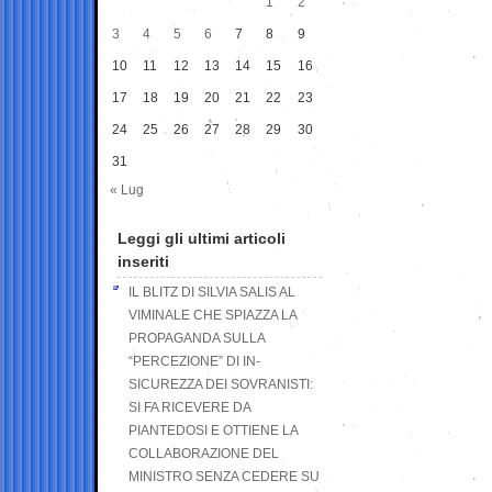
1
2
3
4
5
6
7
8
9
10
11
12
13
14
15
16
17
18
19
20
21
22
23
24
25
26
27
28
29
30
31
« Lug
Leggi gli ultimi articoli
inseriti
IL BLITZ DI SILVIA SALIS AL
VIMINALE CHE SPIAZZA LA
PROPAGANDA SULLA
“PERCEZIONE” DI IN-
SICUREZZA DEI SOVRANISTI:
SI FA RICEVERE DA
PIANTEDOSI E OTTIENE LA
COLLABORAZIONE DEL
MINISTRO SENZA CEDERE SU