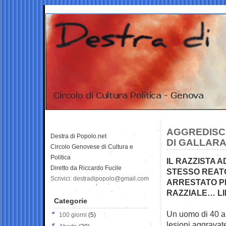
AGGREDISC
Destra di Popolo.net
DI GALLARA
Circolo Genovese di Cultura e
Politica
IL RAZZISTA 
Diretto da Riccardo Fucile
STESSO REAT
Scrivici: destradipopolo@gmail.com
ARRESTATO PE
RAZZIALE… L
Categorie
Un uomo di 40 ann
100 giorni
(5)
lesioni aggravat