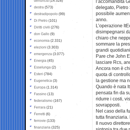
denuncia
(14.528)
l’accomandita Gi
delegato, Pietro
destra
(573)
possibile aument
destradipopolo
(99)
anno.
Di Pietro
(101)
L’operazione ItEd
Diritti civili
(276)
disimpegnarsi da
don Gallo
(9)
chiaro che neppu
economia
(2.331)
sommare la prese
elezioni
(3.303)
grandi quotidiani
emergenza
(3.077)
Pare che John El
Energia
(45)
lasciare Rcs, an
Esselunga
(2)
Ancora non è chia
quota di control
Esteri
(784)
la gestione ma 
Eugenetica
(3)
Quando è nata It
Europa
(1.314)
pensata fin da su
Fassino
(13)
ridurre i costi, 
federalismo
(167)
sovrapposti.
Ferrara
(21)
Nel caso della f
Ferretti
(6)
tutta finanziaria
ferrovie
(133)
Il nuovo diretto
finanziaria
(325)
sintonia tra due