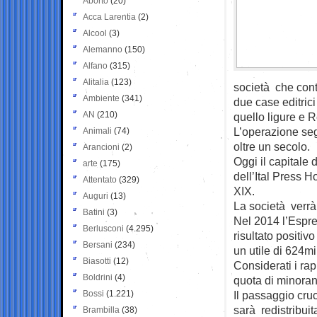
Aborto
(20)
Acca Larentia
(2)
Alcool
(3)
Alemanno
(150)
Alfano
(315)
Alitalia
(123)
società che contr
Ambiente
(341)
due case editrici
AN
(210)
quello ligure e 
L’operazione segn
Animali
(74)
oltre un secolo.
Arancioni
(2)
Oggi il capitale d
arte
(175)
dell’Ital Press H
Attentato
(329)
XIX.
Auguri
(13)
La società verrà
Batini
(3)
Nel 2014 l’Espres
Berlusconi
(4.295)
risultato positivo
Bersani
(234)
un utile di 624mi
Biasotti
(12)
Considerati i rap
Boldrini
(4)
quota di minora
Bossi
(1.221)
Il passaggio cru
sarà redistribuita
Brambilla
(38)