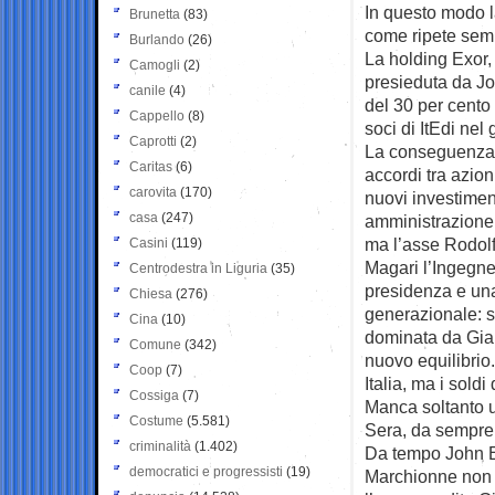
In questo modo l
Brunetta
(83)
come ripete semp
Burlando
(26)
La holding Exor, 
Camogli
(2)
presieduta da Jo
canile
(4)
del 30 per cento 
Cappello
(8)
soci di ItEdi nel
Caprotti
(2)
La conseguenza è
Caritas
(6)
accordi tra azio
carovita
(170)
nuovi investimen
casa
(247)
amministrazione
ma l’asse Rodol
Casini
(119)
Magari l’Ingegne
Centrodestra in Liguria
(35)
presidenza e una 
Chiesa
(276)
generazionale: si
Cina
(10)
dominata da Gian
Comune
(342)
nuovo equilibrio.
Coop
(7)
Italia, ma i sold
Cossiga
(7)
Manca soltanto un
Costume
(5.581)
Sera, da sempre s
criminalità
(1.402)
Da tempo John El
democratici e progressisti
(19)
Marchionne non c