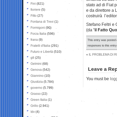
Fini
(821)
stato ad di Fiat 
fioriere
(5)
e da direttore a
costruirà l’editor
Fitto
(27)
Fontana di Trevi
(1)
Stefano Feltri e
Formigoni
(90)
(da “
il Fatto Qu
Forza Italia
(596)
frana
(9)
This entry was posted 
Fratelli d'Italia
(291)
responses to this entr
Futuro e Libertà
(510)
«
IL PROBLEMA DI R
g8
(25)
Gelmini
(68)
Leave a Rep
Genova
(542)
Giannino
(10)
You must be
log
Giustizia
(5.784)
governo
(5.799)
Grasso
(22)
Green Italia
(1)
Grillo
(2.941)
Idv
(4)