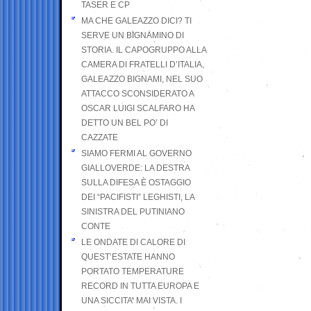
TASER E CP
MA CHE GALEAZZO DICI? TI
SERVE UN BIGNAMINO DI
STORIA. IL CAPOGRUPPO ALLA
CAMERA DI FRATELLI D’ITALIA,
GALEAZZO BIGNAMI, NEL SUO
ATTACCO SCONSIDERATO A
OSCAR LUIGI SCALFARO HA
DETTO UN BEL PO’ DI
CAZZATE
SIAMO FERMI AL GOVERNO
GIALLOVERDE: LA DESTRA
SULLA DIFESA È OSTAGGIO
DEI “PACIFISTI” LEGHISTI, LA
SINISTRA DEL PUTINIANO
CONTE
LE ONDATE DI CALORE DI
QUEST’ESTATE HANNO
PORTATO TEMPERATURE
RECORD IN TUTTA EUROPA E
UNA SICCITA’ MAI VISTA. I