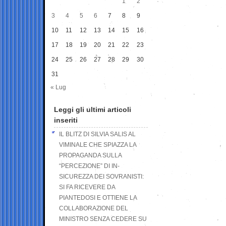
1
2
3
4
5
6
7
8
9
10
11
12
13
14
15
16
17
18
19
20
21
22
23
24
25
26
27
28
29
30
31
« Lug
Leggi gli ultimi articoli
inseriti
IL BLITZ DI SILVIA SALIS AL
VIMINALE CHE SPIAZZA LA
PROPAGANDA SULLA
“PERCEZIONE” DI IN-
SICUREZZA DEI SOVRANISTI:
SI FA RICEVERE DA
PIANTEDOSI E OTTIENE LA
COLLABORAZIONE DEL
MINISTRO SENZA CEDERE SU