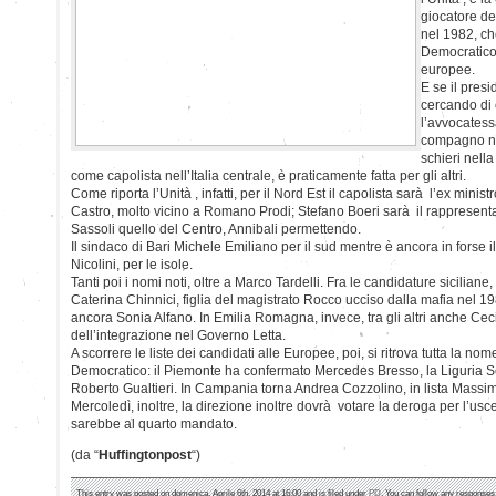
giocatore de
nel 1982, ch
Democratico 
europee.
E se il pres
cercando di 
l’avvocatess
compagno nel
schieri nella
come capolista nell’Italia centrale, è praticamente fatta per gli altri.
Come riporta l’Unità , infatti, per il Nord Est il capolista sarà l’ex minis
Castro, molto vicino a Romano Prodi; Stefano Boeri sarà il rappresent
Sassoli quello del Centro, Annibali permettendo.
Il sindaco di Bari Michele Emiliano per il sud mentre è ancora in forse
Nicolini, per le isole.
Tanti poi i nomi noti, oltre a Marco Tardelli. Fra le candidature siciliane, 
Caterina Chinnici, figlia del magistrato Rocco ucciso dalla mafia nel 19
ancora Sonia Alfano. In Emilia Romagna, invece, tra gli altri anche Cec
dell’integrazione nel Governo Letta.
A scorrere le liste dei candidati alle Europee, poi, si ritrova tutta la nom
Democratico: il Piemonte ha confermato Mercedes Bresso, la Liguria Ser
Roberto Gualtieri. In Campania torna Andrea Cozzolino, in lista Massi
Mercoledì, inoltre, la direzione inoltre dovrà votare la deroga per l’usc
sarebbe al quarto mandato.
(da “
Huffingtonpost
“)
This entry was posted on domenica, Aprile 6th, 2014 at 16:00 and is filed under
PD
. You can follow any responses 