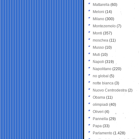
Mattarella
(60)
Meloni
(14)
Milano
(300)
Montezemolo
(7)
Monti
(357)
moschea
(11)
Musso
(10)
Muti
(10)
Napoli
(319)
Napolitano
(220)
no global
(5)
notte bianca
(3)
Nuovo Centrodestra
(2)
Obama
(11)
olimpiadi
(40)
Oliveri
(4)
Pannella
(29)
Papa
(33)
Parlamento
(1.428)