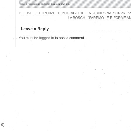
leave a response
, or
trackback
from your own site.
«
LE BALLE DI RENZI E I FINTI TAGLI DELLA FARNESINA: SOPPRES
LA BOSCHI: “FAREMO LE RIFORME 
Leave a Reply
You must be
logged in
to post a comment.
)
19)