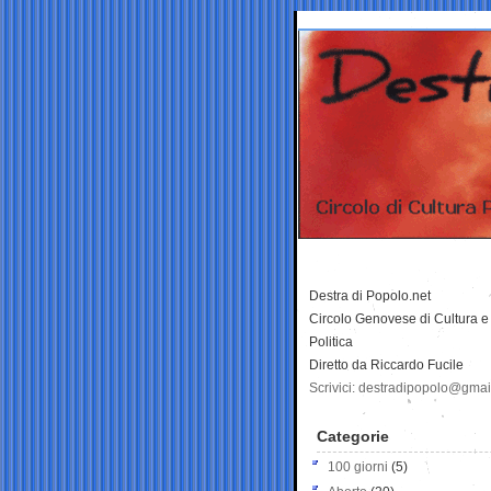
Destra di Popolo.net
Circolo Genovese di Cultura e
Politica
Diretto da Riccardo Fucile
Scrivici: destradipopolo@gma
Categorie
100 giorni
(5)