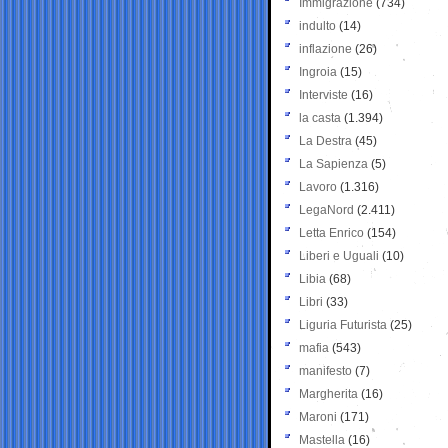
Immigrazione
(734)
indulto
(14)
inflazione
(26)
Ingroia
(15)
Interviste
(16)
la casta
(1.394)
La Destra
(45)
La Sapienza
(5)
Lavoro
(1.316)
LegaNord
(2.411)
Letta Enrico
(154)
Liberi e Uguali
(10)
Libia
(68)
Libri
(33)
Liguria Futurista
(25)
mafia
(543)
manifesto
(7)
Margherita
(16)
Maroni
(171)
Mastella
(16)