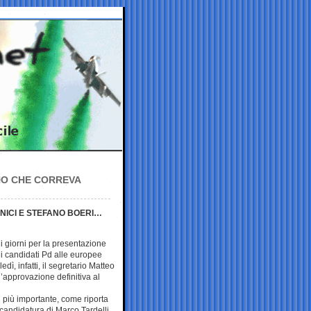
NO CHE CORREVA
NNICI E STEFANO BOERI…
 giorni per la presentazione
dei candidati Pd alle europee
dì, infatti, il segretario Matteo
’approvazione definitiva al
 più importante, come riporta
a candidatura di Marco Tardelli,