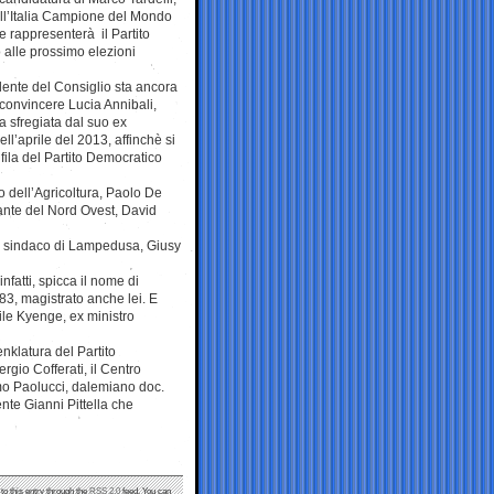
ll’Italia Campione del Mondo
e rappresenterà il Partito
alle prossimo elezioni
idente del Consiglio sta ancora
convincere Lucia Annibali,
a sfregiata dal suo ex
l’aprile del 2013, affinchè si
 fila del Partito Democratico
tro dell’Agricoltura, Paolo De
ante del Nord Ovest, David
 il sindaco di Lampedusa, Giusy
infatti, spicca il nome di
83, magistrato anche lei. E
ile Kyenge, ex ministro
enklatura del Partito
gio Cofferati, il Centro
mo Paolucci, dalemiano doc.
ente Gianni Pittella che
to this entry through the
RSS 2.0
feed. You can