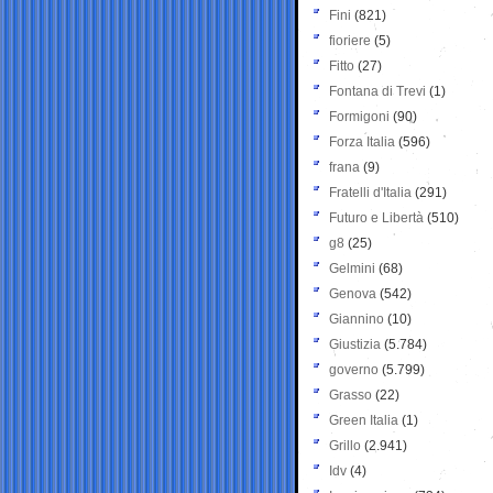
Fini
(821)
fioriere
(5)
Fitto
(27)
Fontana di Trevi
(1)
Formigoni
(90)
Forza Italia
(596)
frana
(9)
Fratelli d'Italia
(291)
Futuro e Libertà
(510)
g8
(25)
Gelmini
(68)
Genova
(542)
Giannino
(10)
Giustizia
(5.784)
governo
(5.799)
Grasso
(22)
Green Italia
(1)
Grillo
(2.941)
Idv
(4)