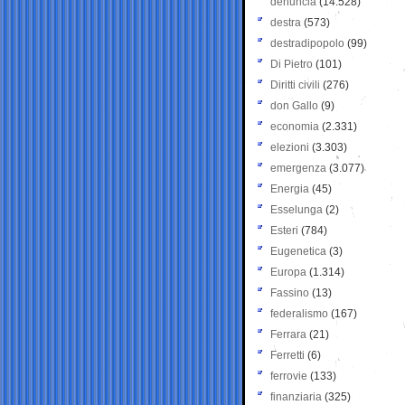
denuncia
(14.528)
destra
(573)
destradipopolo
(99)
Di Pietro
(101)
Diritti civili
(276)
don Gallo
(9)
economia
(2.331)
elezioni
(3.303)
emergenza
(3.077)
Energia
(45)
Esselunga
(2)
Esteri
(784)
Eugenetica
(3)
Europa
(1.314)
Fassino
(13)
federalismo
(167)
Ferrara
(21)
Ferretti
(6)
ferrovie
(133)
finanziaria
(325)