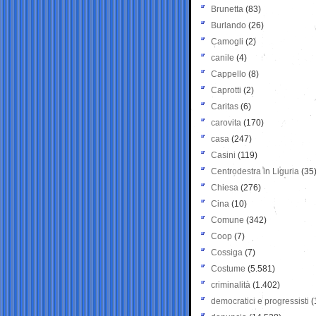
Brunetta
(83)
Burlando
(26)
Camogli
(2)
canile
(4)
Cappello
(8)
Caprotti
(2)
Caritas
(6)
carovita
(170)
casa
(247)
Casini
(119)
Centrodestra in Liguria
(35
Chiesa
(276)
Cina
(10)
Comune
(342)
Coop
(7)
Cossiga
(7)
Costume
(5.581)
criminalità
(1.402)
democratici e progressisti
(