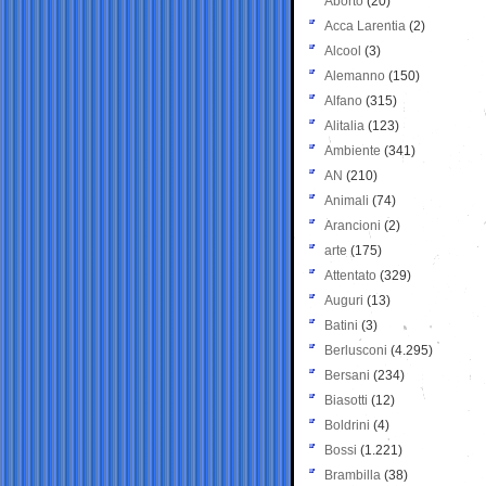
Aborto
(20)
Acca Larentia
(2)
Alcool
(3)
Alemanno
(150)
Alfano
(315)
Alitalia
(123)
Ambiente
(341)
AN
(210)
Animali
(74)
Arancioni
(2)
arte
(175)
Attentato
(329)
Auguri
(13)
Batini
(3)
Berlusconi
(4.295)
Bersani
(234)
Biasotti
(12)
Boldrini
(4)
Bossi
(1.221)
Brambilla
(38)