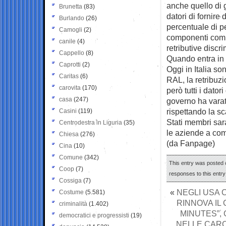
anche quello di g
Brunetta
(83)
datori di fornire
Burlando
(26)
percentuale di p
Camogli
(2)
componenti compl
canile
(4)
retributive discri
Cappello
(8)
Quando entra in v
Caprotti
(2)
Oggi in Italia s
Caritas
(6)
RAL, la retribuzi
carovita
(170)
però tutti i dator
casa
(247)
governo ha varato
rispettando la sc
Casini
(119)
Stati membri sar
Centrodestra in Liguria
(35)
le aziende a comu
Chiesa
(276)
(da Fanpage)
Cina
(10)
Comune
(342)
This entry was posted o
Coop
(7)
responses to this entr
Cossiga
(7)
«
NEGLI USA C
Costume
(5.581)
RINNOVA IL
criminalità
(1.402)
MINUTES”,
democratici e progressisti
(19)
NELLE CARC