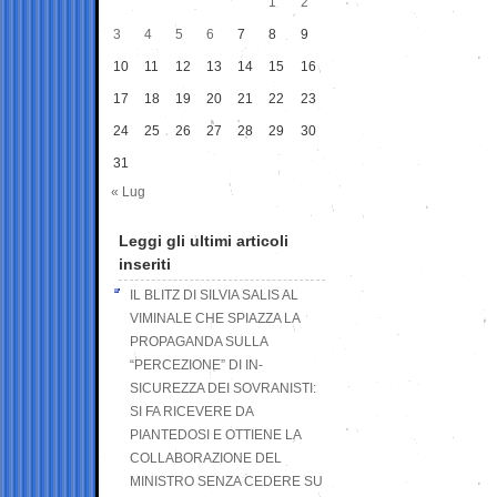
1
2
3
4
5
6
7
8
9
10
11
12
13
14
15
16
17
18
19
20
21
22
23
24
25
26
27
28
29
30
31
« Lug
Leggi gli ultimi articoli
inseriti
IL BLITZ DI SILVIA SALIS AL
VIMINALE CHE SPIAZZA LA
PROPAGANDA SULLA
“PERCEZIONE” DI IN-
SICUREZZA DEI SOVRANISTI:
SI FA RICEVERE DA
PIANTEDOSI E OTTIENE LA
COLLABORAZIONE DEL
MINISTRO SENZA CEDERE SU