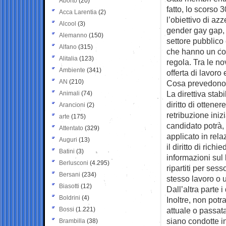
Aborto
(20)
fatto, lo scorso 
Acca Larentia
(2)
l’obiettivo di azz
Alcool
(3)
gender gay gap, s
Alemanno
(150)
settore pubblico e
Alfano
(315)
che hanno un con
Alitalia
(123)
regola. Tra le nov
Ambiente
(341)
offerta di lavoro 
AN
(210)
Cosa prevedono l
La direttiva stab
Animali
(74)
diritto di ottene
Arancioni
(2)
retribuzione inizi
arte
(175)
candidato potrà, 
Attentato
(329)
applicato in relaz
Auguri
(13)
il diritto di rich
Batini
(3)
informazioni sul l
Berlusconi
(4.295)
ripartiti per sess
Bersani
(234)
stesso lavoro o u
Biasotti
(12)
Dall’altra parte i
Boldrini
(4)
Inoltre, non potr
Bossi
(1.221)
attuale o passat
siano condotte in
Brambilla
(38)