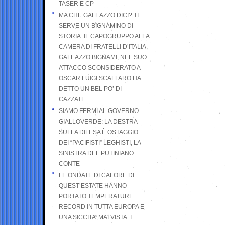
TASER E CP
MA CHE GALEAZZO DICI? TI
SERVE UN BIGNAMINO DI
STORIA. IL CAPOGRUPPO ALLA
CAMERA DI FRATELLI D’ITALIA,
GALEAZZO BIGNAMI, NEL SUO
ATTACCO SCONSIDERATO A
OSCAR LUIGI SCALFARO HA
DETTO UN BEL PO’ DI
CAZZATE
SIAMO FERMI AL GOVERNO
GIALLOVERDE: LA DESTRA
SULLA DIFESA È OSTAGGIO
DEI “PACIFISTI” LEGHISTI, LA
SINISTRA DEL PUTINIANO
CONTE
LE ONDATE DI CALORE DI
QUEST’ESTATE HANNO
PORTATO TEMPERATURE
RECORD IN TUTTA EUROPA E
UNA SICCITA’ MAI VISTA. I