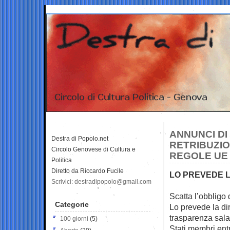
ANNUNCI DI
Destra di Popolo.net
RETRIBUZIO
Circolo Genovese di Cultura e
REGOLE UE
Politica
Diretto da Riccardo Fucile
LO PREVEDE L
Scrivici: destradipopolo@gmail.com
Scatta l’obbligo 
Categorie
Lo
prevede la di
trasparenza sala
100 giorni
(5)
Stati membri entr