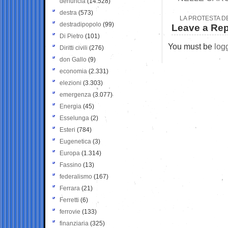
denuncia
(14.528)
destra
(573)
LA PROTESTA D
destradipopolo
(99)
Leave a Rep
Di Pietro
(101)
You must be
log
Diritti civili
(276)
don Gallo
(9)
economia
(2.331)
elezioni
(3.303)
emergenza
(3.077)
Energia
(45)
Esselunga
(2)
Esteri
(784)
Eugenetica
(3)
Europa
(1.314)
Fassino
(13)
federalismo
(167)
Ferrara
(21)
Ferretti
(6)
ferrovie
(133)
finanziaria
(325)