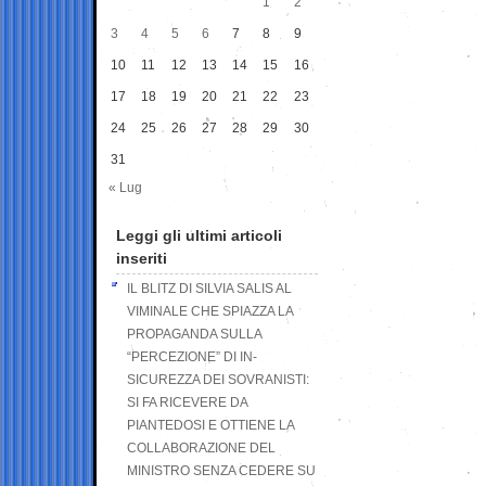
1
2
3
4
5
6
7
8
9
10
11
12
13
14
15
16
17
18
19
20
21
22
23
24
25
26
27
28
29
30
31
« Lug
Leggi gli ultimi articoli
inseriti
IL BLITZ DI SILVIA SALIS AL
VIMINALE CHE SPIAZZA LA
PROPAGANDA SULLA
“PERCEZIONE” DI IN-
SICUREZZA DEI SOVRANISTI:
SI FA RICEVERE DA
PIANTEDOSI E OTTIENE LA
COLLABORAZIONE DEL
MINISTRO SENZA CEDERE SU