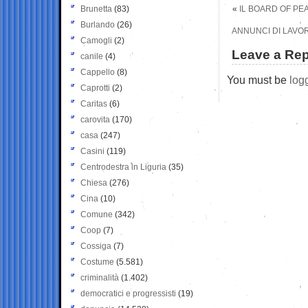
Brunetta
(83)
«
IL BOARD OF PE
Burlando
(26)
ANNUNCI DI LAVOR
Camogli
(2)
Leave a Rep
canile
(4)
Cappello
(8)
You must be
log
Caprotti
(2)
Caritas
(6)
carovita
(170)
casa
(247)
Casini
(119)
Centrodestra in Liguria
(35)
Chiesa
(276)
Cina
(10)
Comune
(342)
Coop
(7)
Cossiga
(7)
Costume
(5.581)
criminalità
(1.402)
democratici e progressisti
(19)