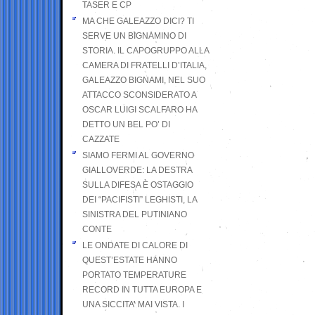
TASER E CP
MA CHE GALEAZZO DICI? TI
SERVE UN BIGNAMINO DI
STORIA. IL CAPOGRUPPO ALLA
CAMERA DI FRATELLI D’ITALIA,
GALEAZZO BIGNAMI, NEL SUO
ATTACCO SCONSIDERATO A
OSCAR LUIGI SCALFARO HA
DETTO UN BEL PO’ DI
CAZZATE
SIAMO FERMI AL GOVERNO
GIALLOVERDE: LA DESTRA
SULLA DIFESA È OSTAGGIO
DEI “PACIFISTI” LEGHISTI, LA
SINISTRA DEL PUTINIANO
CONTE
LE ONDATE DI CALORE DI
QUEST’ESTATE HANNO
PORTATO TEMPERATURE
RECORD IN TUTTA EUROPA E
UNA SICCITA’ MAI VISTA. I