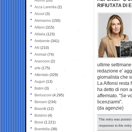
Aborto
(20)
RIFIUTATA DI
Acca Larentia
(2)
Alcool
(3)
Alemanno
(150)
Alfano
(315)
Alitalia
(123)
Ambiente
(341)
AN
(210)
Animali
(74)
Arancioni
(2)
ultime settimane 
arte
(175)
redazione e’ aggh
Attentato
(329)
giornalista che s
Auguri
(13)
La Alfonsi resta
Batini
(3)
ha detto di non a
affermato. “Se v
Berlusconi
(4.295)
licenziarmi”.
Bersani
(234)
(da agenzie)
Biasotti
(12)
Boldrini
(4)
This entry was posted o
Bossi
(1.221)
responses to this entr
Brambilla
(38)