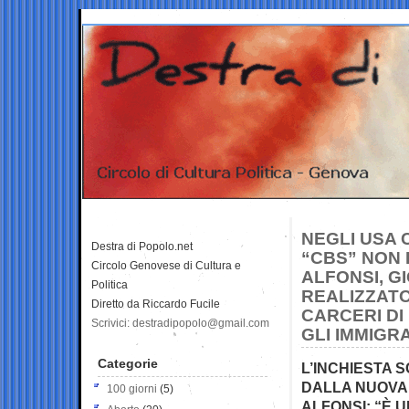
NEGLI USA 
Destra di Popolo.net
“CBS” NON 
Circolo Genovese di Cultura e
ALFONSI, GI
Politica
REALIZZATO
Diretto da Riccardo Fucile
CARCERI DI
Scrivici: destradipopolo@gmail.com
GLI IMMIGR
Categorie
L’INCHIESTA 
DALLA NUOVA 
100 giorni
(5)
ALFONSI: “È 