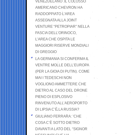
VENEZUELANO .IL COLOSSO
AMERICANO CHEVRON HA
RADDOPPIATO L’AREA
ASSEGNATA ALLA JOINT
VENTURE “PETROPIAR” NELLA
FASCIA DELL’ORINOCO,
L’AREA CHE OSPITA LE
MAGGIORI RISERVE MONDIALI
DI GREGGIO
LA GERMANIA SI CONFERMA IL
VENTRE MOLLE DELL’EUROPA
(PER LA GIOIA DI PUTIN). COME
MAI I TEDESCHI NON
VOGLIONO AMMETTERE CHE
DIETRO AL CASO DEL DRONE
PIENO DI ESPLOSIVO
RINVENUTO ALL’AEROPORTO
DI LIPSIA C’È LA RUSSIA?
GIULIANO FERRARA: ’CHE
COSA C’È SOTTO DIETRO
DAVANTI A LATO DEL “SIGNOR