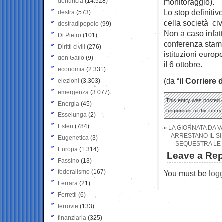
denuncia
(14.528)
monitoraggio).
Lo stop definiti
destra
(573)
della società civ
destradipopolo
(99)
Non a caso infat
Di Pietro
(101)
conferenza stamp
Diritti civili
(276)
istituzioni euro
don Gallo
(9)
il 6 ottobre.
economia
(2.331)
(da “
il Corriere 
elezioni
(3.303)
emergenza
(3.077)
This entry was posted o
Energia
(45)
responses to this entr
Esselunga
(2)
Esteri
(784)
«
LA GIORNATA DA V
ARRESTANO IL SI
Eugenetica
(3)
SEQUESTRA LE 
Europa
(1.314)
Leave a Rep
Fassino
(13)
federalismo
(167)
You must be
log
Ferrara
(21)
Ferretti
(6)
ferrovie
(133)
finanziaria
(325)