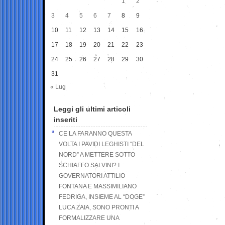
1
2
3
4
5
6
7
8
9
10
11
12
13
14
15
16
17
18
19
20
21
22
23
24
25
26
27
28
29
30
31
« Lug
Leggi gli ultimi articoli
inseriti
CE LA FARANNO QUESTA
VOLTA I PAVIDI LEGHISTI “DEL
NORD” A METTERE SOTTO
SCHIAFFO SALVINI? I
GOVERNATORI ATTILIO
FONTANA E MASSIMILIANO
FEDRIGA, INSIEME AL “DOGE”
LUCA ZAIA, SONO PRONTI A
FORMALIZZARE UNA