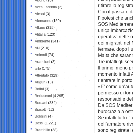
Aborto
(20)
ritirare la regist
Acca Larentia
(2)
Con il passare d
Alcool
(3)
l’ipotesi che an
Alemanno
(150)
SOS Mediterranè
Alfano
(315)
unica imbarcazio
Alitalia
(123)
operativa nelle 
Ambiente
(341)
dei migranti nel
AN
(210)
fermare, dopo l’u
Malta che sarann
Animali
(74)
Tre infatti gli sc
Arancioni
(2)
Il primo, meno pr
arte
(175)
momento infatti
Attentato
(329)
rientrare in porto
Auguri
(13)
«E’ come un’auto
Batini
(3)
permesso di torn
Berlusconi
(4.295)
responsabile del
Bersani
(234)
Da SOS Mediterra
Biasotti
(12)
burocrazia a ost
Boldrini
(4)
Se infatti tutti i
Bossi
(1.221)
dell’armatore riv
sono registrate 
Brambilla
(38)