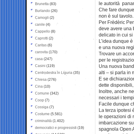
le autorità pana
Brunetta
(83)
Che fare dunque
Burlando
(26)
non è sul tavolo.
Camogli
(2)
Per Frèdèric Pen
canile
(4)
deve avere una b
Cappello
(8)
delicato in cui s
Caprotti
(2)
L’idea dunque è c
Caritas
(6)
e una nuova regi
carovita
(170)
Trovare un accor
casa
(247)
per le registraz
Una nuova bandie
Casini
(119)
alti – si parla i
Centrodestra in Liguria
(35)
E se dichiarazion
Chiesa
(276)
dette disponibili
Cina
(10)
Inoltre, anche n
Comune
(342)
necessari i temp
Coop
(7)
Facile dunque c
Cossiga
(7)
La terza ipotesi 
Costume
(5.581)
le operazioni di 
criminalità
(1.402)
imbarcazione sull
democratici e progressisti
(19)
spagnola Open Ar