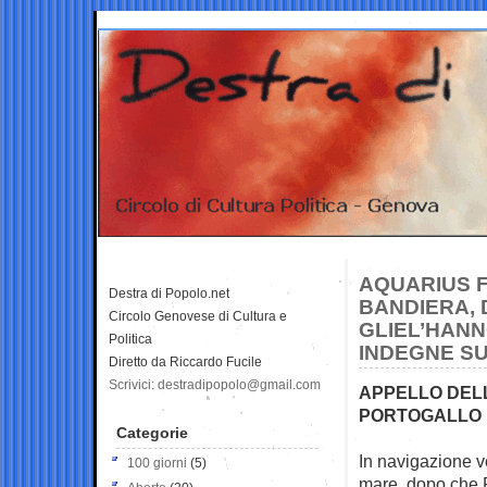
AQUARIUS F
Destra di Popolo.net
BANDIERA, 
Circolo Genovese di Cultura e
GLIEL’HAN
Politica
INDEGNE S
Diretto da Riccardo Fucile
Scrivici: destradipopolo@gmail.com
APPELLO DELL
PORTOGALLO E
Categorie
In navigazione v
100 giorni
(5)
mare, dopo che