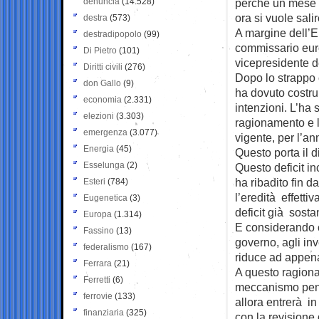
denuncia
(14.528)
perchè un mese f
ora si vuole salir
destra
(573)
A margine dell’Eu
destradipopolo
(99)
commissario euro
Di Pietro
(101)
vicepresidente 
Diritti civili
(276)
Dopo lo strappo 
don Gallo
(9)
ha dovuto costr
economia
(2.331)
intenzioni. L’ha 
elezioni
(3.303)
ragionamento e l’
emergenza
(3.077)
vigente, per l’a
Energia
(45)
Questo porta il 
Esselunga
(2)
Questo deficit in
ha ribadito fin da
Esteri
(784)
l’eredità effetti
Eugenetica
(3)
deficit già sosta
Europa
(1.314)
E considerando c
Fassino
(13)
governo, agli inv
federalismo
(167)
riduce ad appena 
Ferrara
(21)
A questo ragionam
Ferretti
(6)
meccanismo pens
ferrovie
(133)
allora entrerà in 
finanziaria
(325)
con la revisione