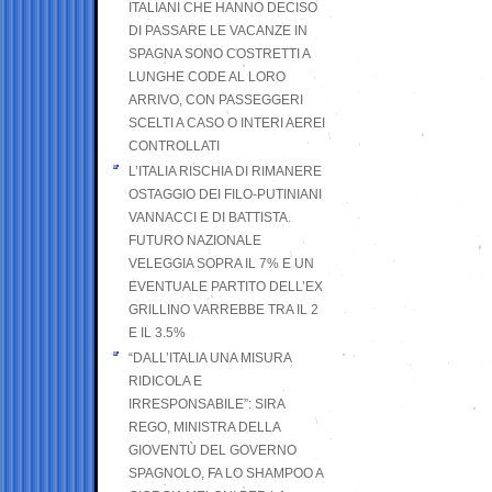
ITALIANI CHE HANNO DECISO
DI PASSARE LE VACANZE IN
SPAGNA SONO COSTRETTI A
LUNGHE CODE AL LORO
ARRIVO, CON PASSEGGERI
SCELTI A CASO O INTERI AEREI
CONTROLLATI
L’ITALIA RISCHIA DI RIMANERE
OSTAGGIO DEI FILO-PUTINIANI
VANNACCI E DI BATTISTA.
FUTURO NAZIONALE
VELEGGIA SOPRA IL 7% E UN
EVENTUALE PARTITO DELL’EX
GRILLINO VARREBBE TRA IL 2
E IL 3.5%
“DALL’ITALIA UNA MISURA
RIDICOLA E
IRRESPONSABILE”: SIRA
REGO, MINISTRA DELLA
GIOVENTÙ DEL GOVERNO
SPAGNOLO, FA LO SHAMPOO A