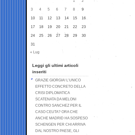
1
2
3
4
5
6
7
8
9
10
11
12
13
14
15
16
17
18
19
20
21
22
23
24
25
26
27
28
29
30
31
« Lug
Leggi gli ultimi articoli
inseriti
GRAZIE GIORGIA! L’UNICO
EFFETTO CONCRETO DELLA
CRISI DIPLOMATICA
SCATENATA DA MELONI
CONTRO SANCHEZ PER IL
CASO CEUTA? ORA CHE
ANCHE MADRID HA SOSPESO
SCHENGEN PER CHI ARRIVA
DAL NOSTRO PAESE, GLI