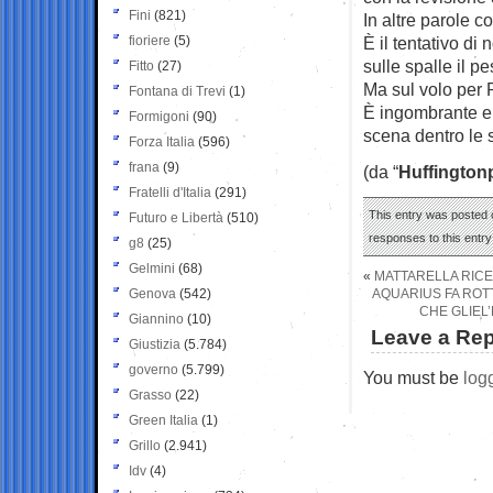
Fini
(821)
In altre parole con
fioriere
(5)
È il tentativo di
sulle spalle il p
Fitto
(27)
Ma sul volo per R
Fontana di Trevi
(1)
È ingombrante e 
Formigoni
(90)
scena dentro le 
Forza Italia
(596)
frana
(9)
(da “
Huffington
Fratelli d'Italia
(291)
This entry was posted o
Futuro e Libertà
(510)
responses to this entr
g8
(25)
Gelmini
(68)
«
MATTARELLA RICE
Genova
(542)
AQUARIUS FA ROT
CHE GLIEL
Giannino
(10)
Leave a Rep
Giustizia
(5.784)
governo
(5.799)
You must be
log
Grasso
(22)
Green Italia
(1)
Grillo
(2.941)
Idv
(4)