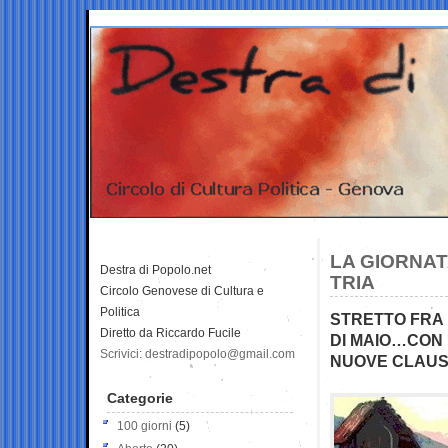
LA GIORNAT
Destra di Popolo.net
TRIA
Circolo Genovese di Cultura e
Politica
STRETTO FRA 
Diretto da Riccardo Fucile
DI MAIO…CON 
Scrivici: destradipopolo@gmail.com
NUOVE CLAU
Categorie
100 giorni
(5)