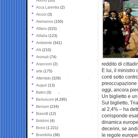
Aborto
(20)
Acca Larentia
(2)
Alcool
(3)
Alemanno
(150)
Alfano
(315)
Alitalia
(123)
Ambiente
(341)
AN
(210)
Animali
(74)
reddito di cittad
Arancioni
(2)
E lui, il ministr
arte
(175)
conti sotto contr
Attentato
(329)
preoccupazione d
Auguri
(13)
oggi, ancora pie
Batini
(3)
Un biglietto e un
Berlusconi
(4.295)
Sul biglietto, Tri
Bersani
(234)
al 2,4% – ha det
Biasotti
(12)
corrisponde esat
Boldrini
(4)
dinamica europea
Bossi
(1.221)
decenni, se andi
le regole europe
Brambilla
(38)