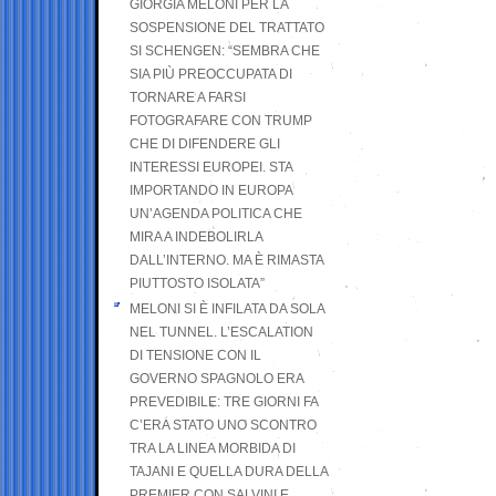
GIORGIA MELONI PER LA
SOSPENSIONE DEL TRATTATO
SI SCHENGEN: “SEMBRA CHE
SIA PIÙ PREOCCUPATA DI
TORNARE A FARSI
FOTOGRAFARE CON TRUMP
CHE DI DIFENDERE GLI
INTERESSI EUROPEI. STA
IMPORTANDO IN EUROPA
UN’AGENDA POLITICA CHE
MIRA A INDEBOLIRLA
DALL’INTERNO. MA È RIMASTA
PIUTTOSTO ISOLATA”
MELONI SI È INFILATA DA SOLA
NEL TUNNEL. L’ESCALATION
DI TENSIONE CON IL
GOVERNO SPAGNOLO ERA
PREVEDIBILE: TRE GIORNI FA
C’ERA STATO UNO SCONTRO
TRA LA LINEA MORBIDA DI
TAJANI E QUELLA DURA DELLA
PREMIER CON SALVINI E