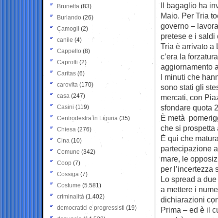
Il bagaglio ha in
Brunetta
(83)
Maio. Per Tria to
Burlando
(26)
governo – lavora
Camogli
(2)
pretese e i saldi
canile
(4)
Tria è arrivato 
Cappello
(8)
c’era la forzatur
Caprotti
(2)
aggiornamento al
Caritas
(6)
I minuti che han
carovita
(170)
sono stati gli s
casa
(247)
mercati, con Piaz
sfondare quota 2
Casini
(119)
È metà pomerigg
Centrodestra in Liguria
(35)
che si prospetta
Chiesa
(276)
È qui che matura 
Cina
(10)
partecipazione al
Comune
(342)
mare, le opposizi
Coop
(7)
per l’incertezza 
Cossiga
(7)
Lo spread a due a
Costume
(5.581)
a mettere i numeri
criminalità
(1.402)
dichiarazioni con
democratici e progressisti
(19)
Prima – ed è il 