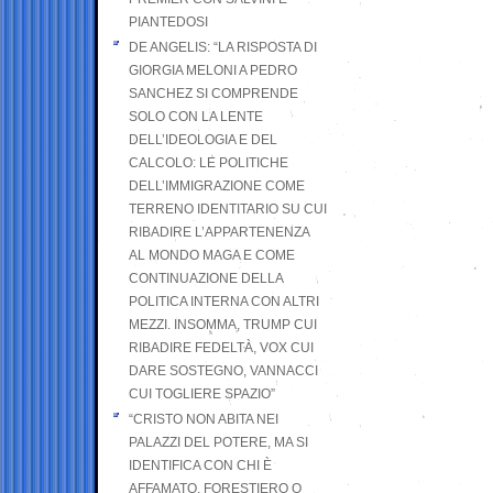
PIANTEDOSI
DE ANGELIS: “LA RISPOSTA DI
GIORGIA MELONI A PEDRO
SANCHEZ SI COMPRENDE
SOLO CON LA LENTE
DELL’IDEOLOGIA E DEL
CALCOLO: LE POLITICHE
DELL’IMMIGRAZIONE COME
TERRENO IDENTITARIO SU CUI
RIBADIRE L’APPARTENENZA
AL MONDO MAGA E COME
CONTINUAZIONE DELLA
POLITICA INTERNA CON ALTRI
MEZZI. INSOMMA, TRUMP CUI
RIBADIRE FEDELTÀ, VOX CUI
DARE SOSTEGNO, VANNACCI
CUI TOGLIERE SPAZIO”
“CRISTO NON ABITA NEI
PALAZZI DEL POTERE, MA SI
IDENTIFICA CON CHI È
AFFAMATO, FORESTIERO O