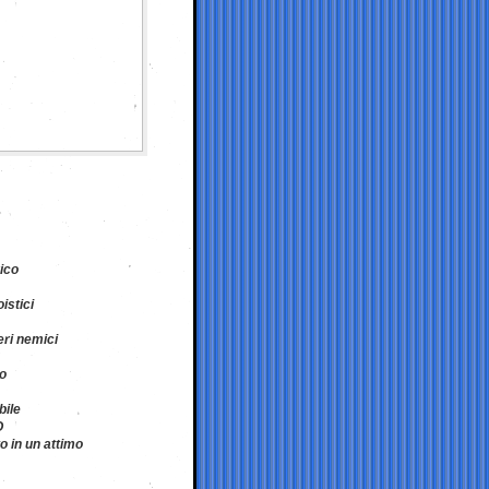
rico
oistici
veri nemici
to
bile
O
o in un attimo