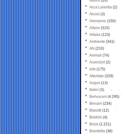
Aborto
(20)
Acca Larentia
(2)
Alcool
(3)
Alemanno
(150)
Alfano
(315)
Alitalia
(123)
Ambiente
(341)
AN
(210)
Animali
(74)
Arancioni
(2)
arte
(175)
Attentato
(329)
Auguri
(13)
Batini
(3)
Berlusconi
(4.295)
Bersani
(234)
Biasotti
(12)
Boldrini
(4)
Bossi
(1.221)
Brambilla
(38)