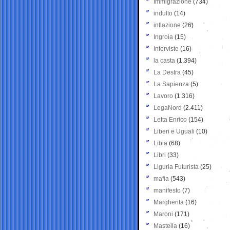
Immigrazione
(734)
indulto
(14)
inflazione
(26)
Ingroia
(15)
Interviste
(16)
la casta
(1.394)
La Destra
(45)
La Sapienza
(5)
Lavoro
(1.316)
LegaNord
(2.411)
Letta Enrico
(154)
Liberi e Uguali
(10)
Libia
(68)
Libri
(33)
Liguria Futurista
(25)
mafia
(543)
manifesto
(7)
Margherita
(16)
Maroni
(171)
Mastella
(16)