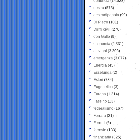
denuncia
(14.528)
destra
(573)
destradipopolo
(99)
Di Pietro
(101)
Diritti civili
(276)
don Gallo
(9)
economia
(2.331)
elezioni
(3.303)
emergenza
(3.077)
Energia
(45)
Esselunga
(2)
Esteri
(784)
Eugenetica
(3)
Europa
(1.314)
Fassino
(13)
federalismo
(167)
Ferrara
(21)
Ferretti
(6)
ferrovie
(133)
finanziaria
(325)