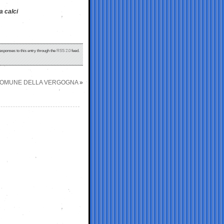
a calci
responses to this entry through the
RSS 2.0
feed.
 COMUNE DELLA VERGOGNA
»