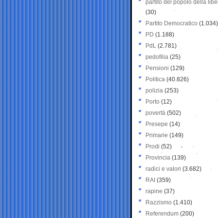
partito del popolo della libe
(30)
Partito Democratico
(1.034)
PD
(1.188)
PdL
(2.781)
pedofilia
(25)
Pensioni
(129)
Politica
(40.826)
polizia
(253)
Porto
(12)
povertà
(502)
Presepe
(14)
Primarie
(149)
Prodi
(52)
Provincia
(139)
radici e valori
(3.682)
RAI
(359)
rapine
(37)
Razzismo
(1.410)
Referendum
(200)