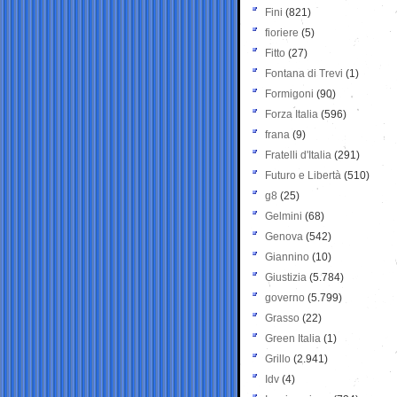
Fini
(821)
fioriere
(5)
Fitto
(27)
Fontana di Trevi
(1)
Formigoni
(90)
Forza Italia
(596)
frana
(9)
Fratelli d'Italia
(291)
Futuro e Libertà
(510)
g8
(25)
Gelmini
(68)
Genova
(542)
Giannino
(10)
Giustizia
(5.784)
governo
(5.799)
Grasso
(22)
Green Italia
(1)
Grillo
(2.941)
Idv
(4)