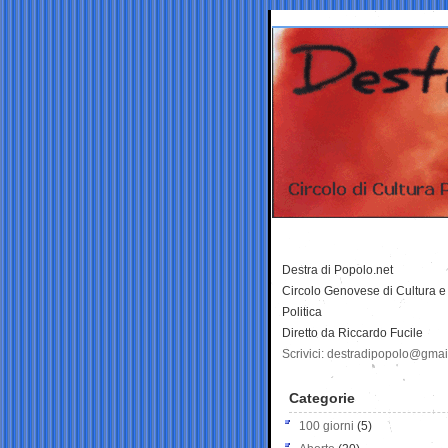
Destra di Popolo.net
Circolo Genovese di Cultura e
Politica
Diretto da Riccardo Fucile
Scrivici: destradipopolo@gma
Categorie
100 giorni
(5)