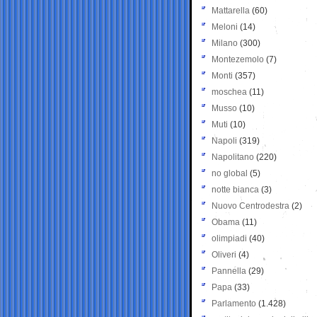
Mattarella
(60)
Meloni
(14)
Milano
(300)
Montezemolo
(7)
Monti
(357)
moschea
(11)
Musso
(10)
Muti
(10)
Napoli
(319)
Napolitano
(220)
no global
(5)
notte bianca
(3)
Nuovo Centrodestra
(2)
Obama
(11)
olimpiadi
(40)
Oliveri
(4)
Pannella
(29)
Papa
(33)
Parlamento
(1.428)