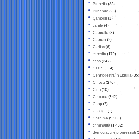
Brunetta
(83)
Burlando
(26)
Camogli
(2)
canile
(4)
Cappello
(8)
Caprotti
(2)
Caritas
(6)
carovita
(170)
casa
(247)
Casini
(119)
Centrodestra in Liguria
(35
Chiesa
(276)
Cina
(10)
Comune
(342)
Coop
(7)
Cossiga
(7)
Costume
(5.581)
criminalità
(1.402)
democratici e progressisti
(