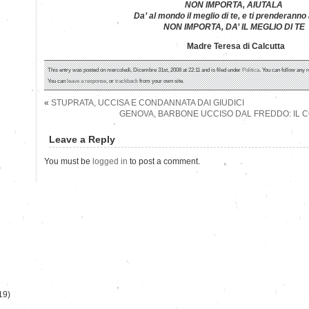
NON IMPORTA, AIUTALA
Da’ al mondo il meglio di te, e ti prenderanno 
NON IMPORTA, DA’ IL MEGLIO DI TE
Madre Teresa di Calcutta
This entry was posted on mercoledì, Dicembre 31st, 2008 at 22:11 and is filed under
Politica
. You can follow any 
You can
leave a response
, or
trackback
from your own site.
«
STUPRATA, UCCISA E CONDANNATA DAI GIUDICI
GENOVA, BARBONE UCCISO DAL FREDDO: IL
Leave a Reply
You must be
logged in
to post a comment.
)
19)