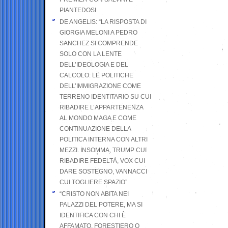
PIANTEDOSI
DE ANGELIS: “LA RISPOSTA DI
GIORGIA MELONI A PEDRO
SANCHEZ SI COMPRENDE
SOLO CON LA LENTE
DELL’IDEOLOGIA E DEL
CALCOLO: LE POLITICHE
DELL’IMMIGRAZIONE COME
TERRENO IDENTITARIO SU CUI
RIBADIRE L’APPARTENENZA
AL MONDO MAGA E COME
CONTINUAZIONE DELLA
POLITICA INTERNA CON ALTRI
MEZZI. INSOMMA, TRUMP CUI
RIBADIRE FEDELTÀ, VOX CUI
DARE SOSTEGNO, VANNACCI
CUI TOGLIERE SPAZIO”
“CRISTO NON ABITA NEI
PALAZZI DEL POTERE, MA SI
IDENTIFICA CON CHI È
AFFAMATO, FORESTIERO O