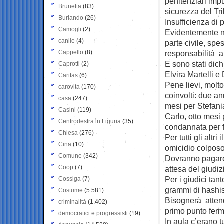
penitenziari impu
Brunetta
(83)
sicurezza del Tri
Burlando
(26)
Insufficienza di 
Camogli
(2)
Evidentemente no
canile
(4)
parte civile, spes
Cappello
(8)
responsabilità a
E sono stati dich
Caprotti
(2)
Elvira Martelli 
Caritas
(6)
Pene lievi, molto
carovita
(170)
coinvolti: due an
casa
(247)
mesi per Stefani
Casini
(119)
Carlo, otto mesi 
Centrodestra in Liguria
(35)
condannata per f
Chiesa
(276)
Per tutti gli alt
Cina
(10)
omicidio colposo
Comune
(342)
Dovranno pagare 
Coop
(7)
attesa del giudiz
Per i giudici tan
Cossiga
(7)
grammi di hashish
Costume
(5.581)
Bisognerà attend
criminalità
(1.402)
primo punto ferm
democratici e progressisti
(19)
In aula c’erano tu