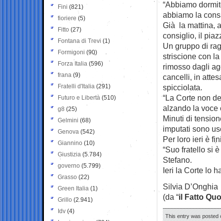
“Abbiamo dormit
Fini
(821)
abbiamo la consap
fioriere
(5)
Già la mattina, a
Fitto
(27)
consiglio, il piaz
Fontana di Trevi
(1)
Un gruppo di rag
Formigoni
(90)
striscione con la 
Forza Italia
(596)
rimosso dagli age
frana
(9)
cancelli, in atte
Fratelli d'Italia
(291)
spicciolata.
“La Corte non d
Futuro e Libertà
(510)
alzando la voce 
g8
(25)
Minuti di tension
Gelmini
(68)
imputati sono usci
Genova
(542)
Per loro ieri è f
Giannino
(10)
“Suo fratello si 
Giustizia
(5.784)
Stefano.
governo
(5.799)
Ieri la Corte lo 
Grasso
(22)
Silvia D’Onghia
Green Italia
(1)
(da “
il Fatto Qu
Grillo
(2.941)
Idv
(4)
This entry was posted o