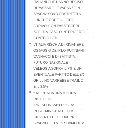
ITALIANI CHE HANNO DECISO
DI PASSARE LE VACANZE IN
SPAGNA SONO COSTRETTI A
LUNGHE CODE AL LORO
ARRIVO, CON PASSEGGERI
SCELTI A CASO O INTERI AEREI
CONTROLLATI
L’ITALIA RISCHIA DI RIMANERE
OSTAGGIO DEI FILO-PUTINIANI
VANNACCI E DI BATTISTA.
FUTURO NAZIONALE
VELEGGIA SOPRA IL 7% E UN
EVENTUALE PARTITO DELL’EX
GRILLINO VARREBBE TRA IL 2
E IL 3.5%
“DALL’ITALIA UNA MISURA
RIDICOLA E
IRRESPONSABILE”: SIRA
REGO, MINISTRA DELLA
GIOVENTÙ DEL GOVERNO
SPAGNOLO, FA LO SHAMPOO A