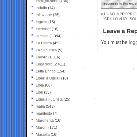
Immigrazione
(734)
responses to this entr
indulto
(14)
«
L’USO IMPROPRIO
inflazione
(26)
“GRILLO VUOL SOL
Ingroia
(15)
Interviste
(16)
Leave a Rep
la casta
(1.394)
You must be
log
La Destra
(45)
La Sapienza
(5)
Lavoro
(1.316)
LegaNord
(2.411)
Letta Enrico
(154)
Liberi e Uguali
(10)
Libia
(68)
Libri
(33)
Liguria Futurista
(25)
mafia
(543)
manifesto
(7)
Margherita
(16)
Maroni
(171)
Mastella
(16)