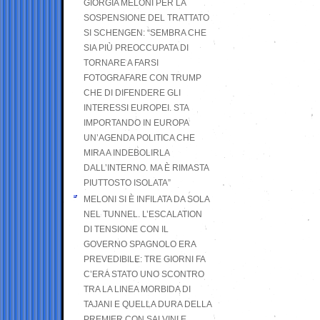
GIORGIA MELONI PER LA
SOSPENSIONE DEL TRATTATO
SI SCHENGEN: “SEMBRA CHE
SIA PIÙ PREOCCUPATA DI
TORNARE A FARSI
FOTOGRAFARE CON TRUMP
CHE DI DIFENDERE GLI
INTERESSI EUROPEI. STA
IMPORTANDO IN EUROPA
UN’AGENDA POLITICA CHE
MIRA A INDEBOLIRLA
DALL’INTERNO. MA È RIMASTA
PIUTTOSTO ISOLATA”
MELONI SI È INFILATA DA SOLA
NEL TUNNEL. L’ESCALATION
DI TENSIONE CON IL
GOVERNO SPAGNOLO ERA
PREVEDIBILE: TRE GIORNI FA
C’ERA STATO UNO SCONTRO
TRA LA LINEA MORBIDA DI
TAJANI E QUELLA DURA DELLA
PREMIER CON SALVINI E