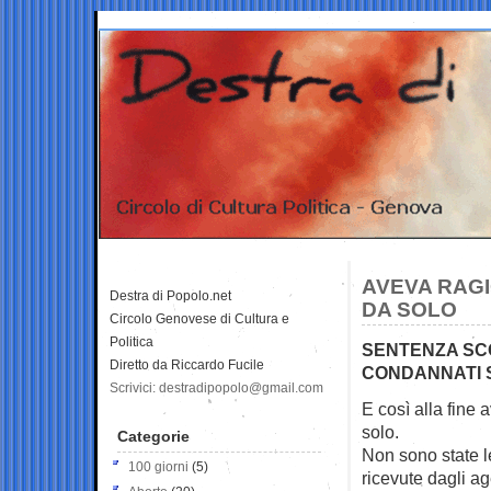
AVEVA RAGI
Destra di Popolo.net
DA SOLO
Circolo Genovese di Cultura e
Politica
SENTENZA SCO
Diretto da Riccardo Fucile
CONDANNATI S
Scrivici: destradipopolo@gmail.com
E così alla fine 
solo.
Categorie
Non sono state l
100 giorni
(5)
ricevute dagli ag