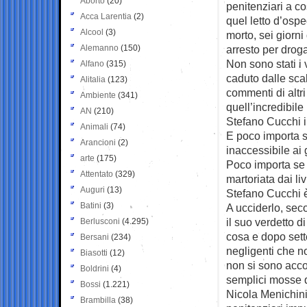
Aborto
(20)
penitenziari a co
Acca Larentia
(2)
quel letto d’ospe
Alcool
(3)
morto, sei giorni
Alemanno
(150)
arresto per drog
Non sono stati i 
Alfano
(315)
caduto dalle scal
Alitalia
(123)
commenti di altri
Ambiente
(341)
quell’incredibile
AN
(210)
Stefano Cucchi in
Animali
(74)
E poco importa se
Arancioni
(2)
inaccessibile ai
arte
(175)
Poco importa se 
Attentato
(329)
martoriata dai li
Auguri
(13)
Stefano Cucchi è
Batini
(3)
A ucciderlo, sec
il suo verdetto d
Berlusconi
(4.295)
cosa e dopo sett
Bersani
(234)
negligenti che n
Biasotti
(12)
non si sono acco
Boldrini
(4)
semplici mosse q
Bossi
(1.221)
Nicola Menichini
Brambilla
(38)