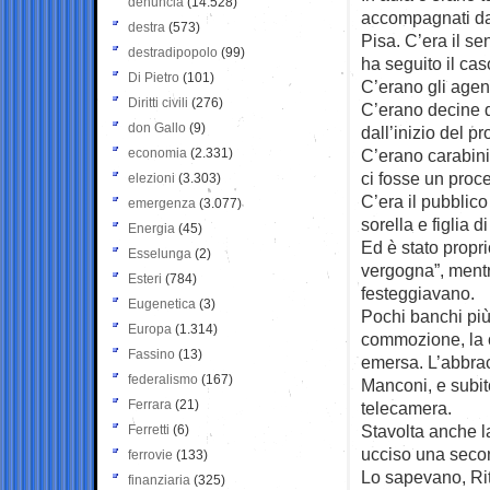
denuncia
(14.528)
accompagnati dai
destra
(573)
Pisa. C’era il se
destradipopolo
(99)
ha seguito il cas
Di Pietro
(101)
C’erano gli agenti
Diritti civili
(276)
C’erano decine di
don Gallo
(9)
dall’inizio del p
economia
(2.331)
C’erano carabinie
ci fosse un proce
elezioni
(3.303)
C’era il pubblic
emergenza
(3.077)
sorella e figlia 
Energia
(45)
Ed è stato propri
Esselunga
(2)
vergogna”, mentre
Esteri
(784)
festeggiavano.
Eugenetica
(3)
Pochi banchi più 
Europa
(1.314)
commozione, la c
Fassino
(13)
emersa. L’abbrac
federalismo
(167)
Manconi, e subit
Ferrara
(21)
telecamera.
Stavolta anche l
Ferretti
(6)
ucciso una secon
ferrovie
(133)
Lo sapevano, Rit
finanziaria
(325)