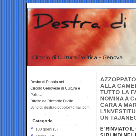
AZZOPPATO 
Destra di Popolo.net
ALLA CAMER
Circolo Genovese di Cultura e
TUTTO LA F
Politica
NOMINA A 
Diretto da Riccardo Fucile
CARA A MAR
Scrivici: destradipopolo@gmail.com
L’INVESTIT
UN TAJANE
Categorie
E’ RINVIATO 
100 giorni
(5)
SI BLINDI NEL