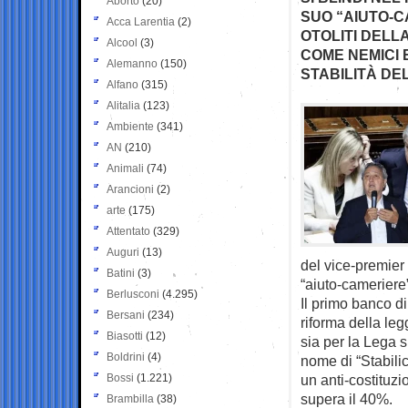
Aborto
(20)
SUO “AIUTO-C
Acca Larentia
(2)
OTOLITI DELLA
Alcool
(3)
COME NEMICI 
Alemanno
(150)
STABILITÀ D
Alfano
(315)
Alitalia
(123)
Ambiente
(341)
AN
(210)
Animali
(74)
Arancioni
(2)
arte
(175)
Attentato
(329)
Auguri
(13)
del vice-premier
Batini
(3)
“aiuto-cameriere
Berlusconi
(4.295)
Il primo banco di
Bersani
(234)
riforma della le
Biasotti
(12)
sia per la Lega s
Boldrini
(4)
nome di “Stabili
Bossi
(1.221)
un anti-costituz
supera il 40%.
Brambilla
(38)