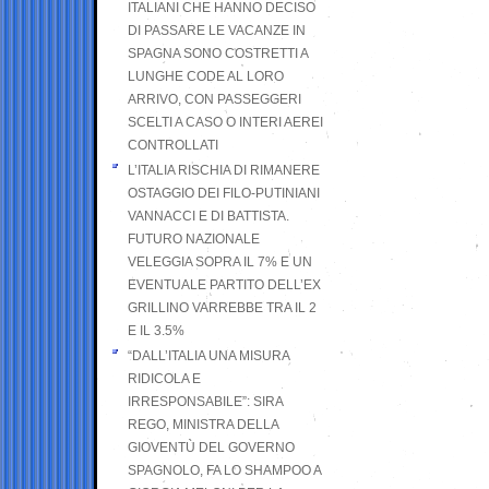
ITALIANI CHE HANNO DECISO
DI PASSARE LE VACANZE IN
SPAGNA SONO COSTRETTI A
LUNGHE CODE AL LORO
ARRIVO, CON PASSEGGERI
SCELTI A CASO O INTERI AEREI
CONTROLLATI
L’ITALIA RISCHIA DI RIMANERE
OSTAGGIO DEI FILO-PUTINIANI
VANNACCI E DI BATTISTA.
FUTURO NAZIONALE
VELEGGIA SOPRA IL 7% E UN
EVENTUALE PARTITO DELL’EX
GRILLINO VARREBBE TRA IL 2
E IL 3.5%
“DALL’ITALIA UNA MISURA
RIDICOLA E
IRRESPONSABILE”: SIRA
REGO, MINISTRA DELLA
GIOVENTÙ DEL GOVERNO
SPAGNOLO, FA LO SHAMPOO A