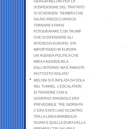
GIORGIA MELONI PER LA
SOSPENSIONE DEL TRATTATO
SI SCHENGEN: “SEMBRA CHE
SIA PIÙ PREOCCUPATA DI
TORNARE A FARSI
FOTOGRAFARE CON TRUMP
CHE DI DIFENDERE GLI
INTERESSI EUROPEI. STA
IMPORTANDO IN EUROPA
UN’AGENDA POLITICA CHE
MIRA A INDEBOLIRLA
DALL’INTERNO. MA È RIMASTA
PIUTTOSTO ISOLATA”
MELONI SI È INFILATA DA SOLA
NEL TUNNEL. L’ESCALATION
DI TENSIONE CON IL
GOVERNO SPAGNOLO ERA
PREVEDIBILE: TRE GIORNI FA
C’ERA STATO UNO SCONTRO
TRA LA LINEA MORBIDA DI
TAJANI E QUELLA DURA DELLA
PREMIER CON SALVINI E