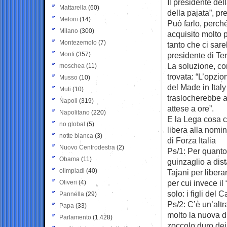
Il presidente de
Mattarella
(60)
della pajata”, p
Meloni
(14)
Può farlo, perché
Milano
(300)
acquisito molto p
Montezemolo
(7)
tanto che ci sar
Monti
(357)
presidente di Ter
La soluzione, co
moschea
(11)
trovata: “L’opzio
Musso
(10)
del Made in Italy
Muti
(10)
traslocherebbe a
Napoli
(319)
attese a ore”.
Napolitano
(220)
E la Lega cosa c
no global
(5)
libera alla nomi
notte bianca
(3)
di Forza Italia
Nuovo Centrodestra
(2)
Ps/1: Per quanto
Obama
(11)
guinzaglio a dis
olimpiadi
(40)
Tajani per libera
per cui invece il
Oliveri
(4)
solo: i figli del
Pannella
(29)
Ps/2: C’è un’altr
Papa
(33)
molto la nuova d
Parlamento
(1.428)
zoccolo duro dei