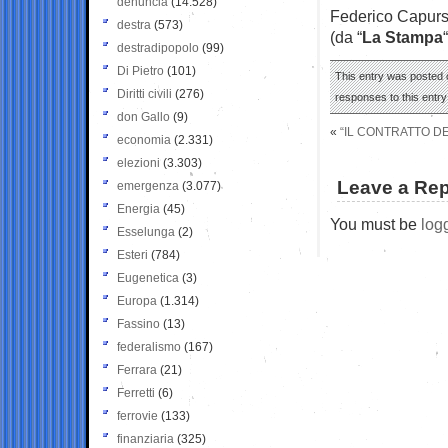
denuncia
(14.528)
Federico Capur
destra
(573)
(da “
La Stampa
“
destradipopolo
(99)
Di Pietro
(101)
This entry was posted 
Diritti civili
(276)
responses to this entr
don Gallo
(9)
«
“IL CONTRATTO DE
economia
(2.331)
elezioni
(3.303)
Leave a Rep
emergenza
(3.077)
Energia
(45)
You must be
log
Esselunga
(2)
Esteri
(784)
Eugenetica
(3)
Europa
(1.314)
Fassino
(13)
federalismo
(167)
Ferrara
(21)
Ferretti
(6)
ferrovie
(133)
finanziaria
(325)