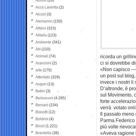
Aborto
(20)
Acca Larentia
(2)
Alcool
(3)
Alemanno
(150)
Alfano
(315)
Alitalia
(123)
Ambiente
(341)
AN
(210)
ricorda un grill
Animali
(74)
ci si dovrebbe d
Arancioni
(2)
«Non capisco — i
arte
(175)
un post sul blog
Attentato
(329)
invece i nostri l
Auguri
(13)
D’altronde, è pro
Batini
(3)
sul Movimento, 
Berlusconi
(4.295)
forte accelerazi
Bersani
(234)
verrà votato onl
Biasotti
(12)
Il passato meno 
Boldrini
(4)
Parma Federico P
Bossi
(1.221)
più volte rievoca
«Aveva ragione 
Brambilla
(38)