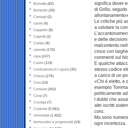
significa dover 
Brunetta
(83)
di Grillo, seguit
Burlando
(26)
allontanamento»
Camogli
(2)
Le critiche più 
canile
(4)
a valutare la cond
Cappello
(8)
L’accantonamento
Caprotti
(2)
e delle decision
Caritas
(6)
malcontento nell
carovita
(170)
croce con larghe 
casa
(247)
commenti sul blo
E qualche attacco
Casini
(119)
stesso codice eti
Centrodestra in Liguria
(35)
a carico di un po
Chiesa
(276)
«Chi è eletto, e
Cina
(10)
esempio Tommaso,
Comune
(342)
politicamente ad
Coop
(7)
I dubbi che assa
Cossiga
(7)
altri iscritti sis
Costume
(5.581)
coro.
criminalità
(1.402)
Ma sono numerosi 
democratici e progressisti
(19)
ogni incertezza.