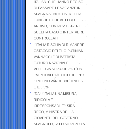
ITALIANI CHE HANNO DECISO
DI PASSARE LE VACANZE IN
SPAGNA SONO COSTRETTI A
LUNGHE CODE AL LORO
ARRIVO, CON PASSEGGERI
SCELTI A CASO O INTERI AEREI
CONTROLLATI
L’ITALIA RISCHIA DI RIMANERE
OSTAGGIO DEI FILO-PUTINIANI
VANNACCI E DI BATTISTA.
FUTURO NAZIONALE
VELEGGIA SOPRA IL 7% E UN
EVENTUALE PARTITO DELL’EX
GRILLINO VARREBBE TRA IL 2
E IL 3.5%
“DALL’ITALIA UNA MISURA
RIDICOLA E
IRRESPONSABILE”: SIRA
REGO, MINISTRA DELLA
GIOVENTÙ DEL GOVERNO
SPAGNOLO, FA LO SHAMPOO A