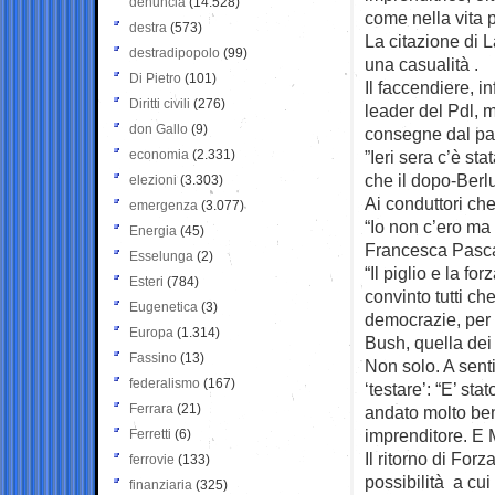
denuncia
(14.528)
come nella vita p
destra
(573)
La citazione di L
destradipopolo
(99)
una casualità .
Di Pietro
(101)
Il faccendiere, i
Diritti civili
(276)
leader del Pdl, 
don Gallo
(9)
consegne dal pad
economia
(2.331)
”Ieri sera c’è st
che il dopo-Berl
elezioni
(3.303)
Ai conduttori che
emergenza
(3.077)
“Io non c’ero ma 
Energia
(45)
Francesca Pasca
Esselunga
(2)
“Il piglio e la 
Esteri
(784)
convinto tutti che
Eugenetica
(3)
democrazie, per e
Europa
(1.314)
Bush, quella de
Fassino
(13)
Non solo. A senti
federalismo
(167)
‘testare’: “E’ st
Ferrara
(21)
andato molto ben
imprenditore. E 
Ferretti
(6)
Il ritorno di For
ferrovie
(133)
possibilità a cu
finanziaria
(325)