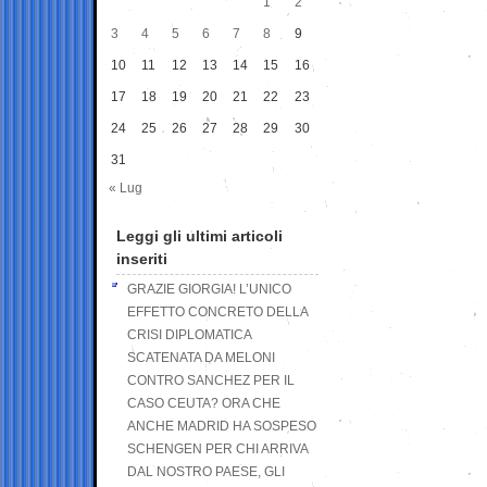
1
2
3
4
5
6
7
8
9
10
11
12
13
14
15
16
17
18
19
20
21
22
23
24
25
26
27
28
29
30
31
« Lug
Leggi gli ultimi articoli
inseriti
GRAZIE GIORGIA! L’UNICO
EFFETTO CONCRETO DELLA
CRISI DIPLOMATICA
SCATENATA DA MELONI
CONTRO SANCHEZ PER IL
CASO CEUTA? ORA CHE
ANCHE MADRID HA SOSPESO
SCHENGEN PER CHI ARRIVA
DAL NOSTRO PAESE, GLI