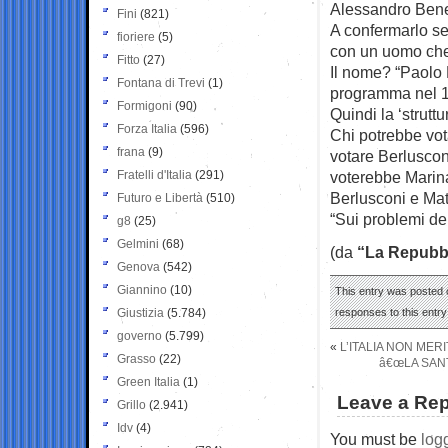
Alessandro Bene
Fini
(821)
A confermarlo se
fioriere
(5)
con un uomo che 
Fitto
(27)
Il nome? “Paolo D
Fontana di Trevi
(1)
programma nel 199
Formigoni
(90)
Quindi la ‘strutt
Forza Italia
(596)
Chi potrebbe vot
frana
(9)
votare Berluscon
Fratelli d'Italia
(291)
voterebbe Marina
Berlusconi e Mat
Futuro e Libertà
(510)
“Sui problemi del
g8
(25)
Gelmini
(68)
(da
“La Repubb
Genova
(542)
Giannino
(10)
This entry was posted 
Giustizia
(5.784)
responses to this entr
governo
(5.799)
«
L’ITALIA NON MER
Grasso
(22)
â€œLA SANT
Green Italia
(1)
Leave a Rep
Grillo
(2.941)
Idv
(4)
You must be
log