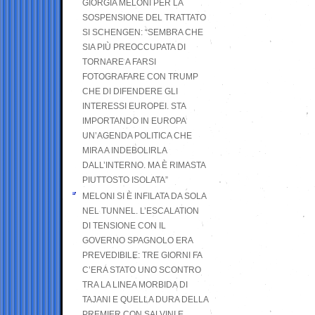
GIORGIA MELONI PER LA
SOSPENSIONE DEL TRATTATO
SI SCHENGEN: “SEMBRA CHE
SIA PIÙ PREOCCUPATA DI
TORNARE A FARSI
FOTOGRAFARE CON TRUMP
CHE DI DIFENDERE GLI
INTERESSI EUROPEI. STA
IMPORTANDO IN EUROPA
UN’AGENDA POLITICA CHE
MIRA A INDEBOLIRLA
DALL’INTERNO. MA È RIMASTA
PIUTTOSTO ISOLATA”
MELONI SI È INFILATA DA SOLA
NEL TUNNEL. L’ESCALATION
DI TENSIONE CON IL
GOVERNO SPAGNOLO ERA
PREVEDIBILE: TRE GIORNI FA
C’ERA STATO UNO SCONTRO
TRA LA LINEA MORBIDA DI
TAJANI E QUELLA DURA DELLA
PREMIER CON SALVINI E