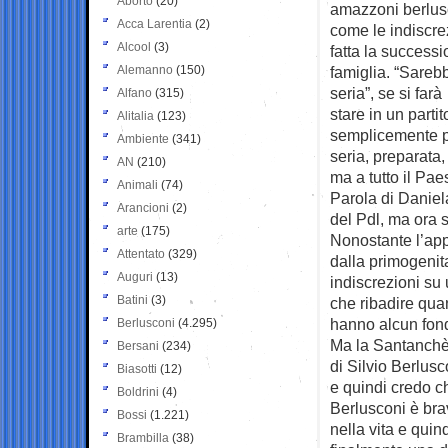
Aborto
(20)
amazzoni berlusc
Acca Larentia
(2)
come le indiscre
Alcool
(3)
fatta la successi
Alemanno
(150)
famiglia. “Sareb
seria”, se si far
Alfano
(315)
stare in un partit
Alitalia
(123)
semplicemente 
Ambiente
(341)
seria, preparata,
AN
(210)
ma a tutto il Pae
Animali
(74)
Parola di Daniel
Arancioni
(2)
del Pdl, ma ora s
arte
(175)
Nonostante l’app
Attentato
(329)
dalla primogenita
Auguri
(13)
indiscrezioni su
Batini
(3)
che ribadire quan
hanno alcun fond
Berlusconi
(4.295)
Ma la Santanchè i
Bersani
(234)
di Silvio Berlusc
Biasotti
(12)
e quindi credo ch
Boldrini
(4)
Berlusconi è bra
Bossi
(1.221)
nella vita e quin
Brambilla
(38)