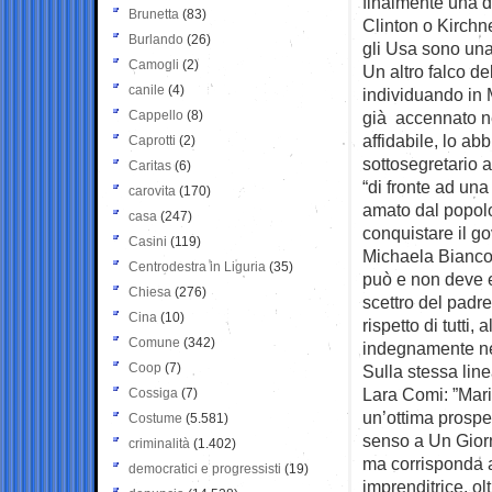
finalmente una do
Brunetta
(83)
Clinton o Kirchn
Burlando
(26)
gli Usa sono un
Camogli
(2)
Un altro falco de
canile
(4)
individuando in 
Cappello
(8)
già accennato nei
affidabile, lo ab
Caprotti
(2)
sottosegretario 
Caritas
(6)
“di fronte ad un
carovita
(170)
amato dal popolo
casa
(247)
conquistare il g
Casini
(119)
Michaela Biancof
Centrodestra in Liguria
(35)
può e non deve e
Chiesa
(276)
scettro del padre,
Cina
(10)
rispetto di tutti
Comune
(342)
indegnamente nei
Coop
(7)
Sulla stessa lin
Lara Comi: ”Mari
Cossiga
(7)
un’ottima prospet
Costume
(5.581)
senso a Un Giorn
criminalità
(1.402)
ma corrisponda 
democratici e progressisti
(19)
imprenditrice, ol