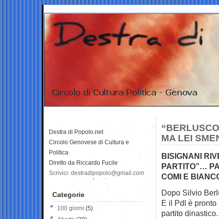
“BERLUSCON
Destra di Popolo.net
MA LEI SME
Circolo Genovese di Cultura e
Politica
BISIGNANI RIV
Diretto da Riccardo Fucile
PARTITO”… PA
Scrivici: destradipopolo@gmail.com
COMI E BIANC
Dopo Silvio Berl
Categorie
E il Pdl è pronto
100 giorni
(5)
partito dinastico.