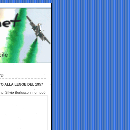
PD
TO ALLA LEGGE DEL 1957
nto: Silvio Berlusconi
non può