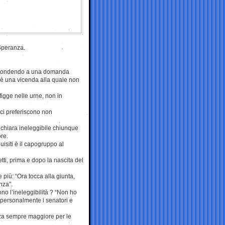
Speranza.
rispondendo a una domanda
a è una vicenda alla quale non
figge nelle urne, non in
ici preferiscono non
dichiara ineleggibile chiunque
re.
uisiti è il capogruppo al
ti, prima e dopo la nascita del
più: “Ora tocca alla giunta,
nza”.
ono l’ineleggibilità ? “Non ho
personalmente i senatori e
enza sempre maggiore per le