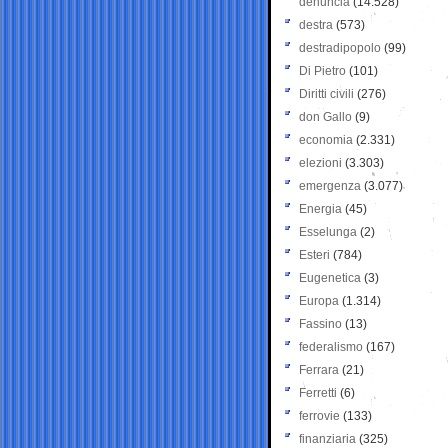
denuncia
(14.528)
destra
(573)
destradipopolo
(99)
Di Pietro
(101)
Diritti civili
(276)
don Gallo
(9)
economia
(2.331)
elezioni
(3.303)
emergenza
(3.077)
Energia
(45)
Esselunga
(2)
Esteri
(784)
Eugenetica
(3)
Europa
(1.314)
Fassino
(13)
federalismo
(167)
Ferrara
(21)
Ferretti
(6)
ferrovie
(133)
finanziaria
(325)