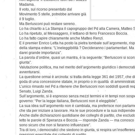
Madama.
Il voto, sul ricorso presentato dal
Movimento 5 stelle, potrebbe arrivare già
il 9 luglio.
Ma Berlusconi può restare sereno.
Lo ha chiarito a La Stampa il capogruppo del Pd alla Camera, Matteo 
Lo ha ripetuto, al Messaggero, il lettiano di ferro Francesco Boccia.
Lo ha fatto capire chiaramente anche Matteo Renzi.
E il premier Enrico Letta ha posto la pietra tombale sull’argomento, 
della stampa estera: “L’ineleggibilità ? Decideranno i parlamentari. M
darei grande importanza”.
La parola d’ordine, quasi un mantra, è la seguente: “Berlusconi si scon
giunta”.
Valutazione politica, ma nel merito dell’argomento giuridico i democrat
avventurarsi.
La questione ormai è arcinota: si tratta della legge 361 del 1957, che 
goda di una concessione statale, in proprio o in qualità di amministrato
L’unico rimasto nel Pd a ritenere che Berlusconi non soddisfi questi req
Senato, Luigi Zanda.
Sull’argomento, si è espresso senza mezzi termini e in tempi non sospet
governo: “Per la legge italiana, Berlusconi non è eleggibile”.
La sua idea sull’argomento non è cambiata, ma preferisce non parlarne 
che sta per iniziare a lavorare. Ha le sue procedure e la sua indipende
Anche dalle dichiarazioni quotidiane dei colleghi di partito, che esclud
letto le parole di Speranza e Boccia — risponde Zanda — ma conosco 
sono sicuro che non si faranno influenzare”.
Tra di loro, i democratici che siedono in giunta, si respira un’insoffer
pressioni esercitate dai colleghi di partito.