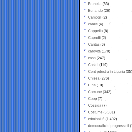
Brunetta
(83)
Burlando
(26)
Camogli
(2)
canile
(4)
Cappello
(8)
Caprotti
(2)
Caritas
(6)
carovita
(170)
casa
(247)
Casini
(119)
Centrodestra in Liguria
(35
Chiesa
(276)
Cina
(10)
Comune
(342)
Coop
(7)
Cossiga
(7)
Costume
(5.581)
criminalità
(1.402)
democratici e progressisti
(