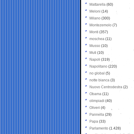
Mattarella
(60)
Meloni
(14)
Milano
(300)
Montezemolo
(7)
Monti
(357)
moschea
(11)
Musso
(10)
Muti
(10)
Napoli
(319)
Napolitano
(220)
no global
(5)
notte bianca
(3)
Nuovo Centrodestra
(2)
Obama
(11)
olimpiadi
(40)
Oliveri
(4)
Pannella
(29)
Papa
(33)
Parlamento
(1.428)