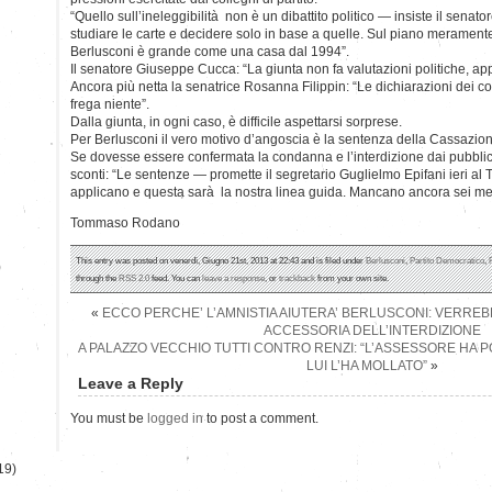
“Quello sull’ineleggibilità non è un dibattito politico — insiste il sena
studiare le carte e decidere solo in base a quelle. Sul piano meramente p
Berlusconi è grande come una casa dal 1994”.
Il senatore Giuseppe Cucca: “La giunta non fa valutazioni politiche, app
Ancora più netta la senatrice Rosanna Filippin: “Le dichiarazioni dei 
frega niente”.
Dalla giunta, in ogni caso, è difficile aspettarsi sorprese.
Per Berlusconi il vero motivo d’angoscia è la sentenza della Cassazio
Se dovesse essere confermata la condanna e l’interdizione dai pubblici 
sconti: “Le sentenze — promette il segretario Guglielmo Epifani ieri al 
applicano e questa sarà la nostra linea guida. Mancano ancora sei me
Tommaso Rodano
This entry was posted on venerdì, Giugno 21st, 2013 at 22:43 and is filed under
Berlusconi
,
Partito Democratico
,
)
through the
RSS 2.0
feed. You can
leave a response
, or
trackback
from your own site.
«
ECCO PERCHE’ L’AMNISTIA AIUTERA’ BERLUSCONI: VERRE
ACCESSORIA DELL’INTERDIZIONE
A PALAZZO VECCHIO TUTTI CONTRO RENZI: “L’ASSESSORE HA P
LUI L’HA MOLLATO”
»
Leave a Reply
You must be
logged in
to post a comment.
19)