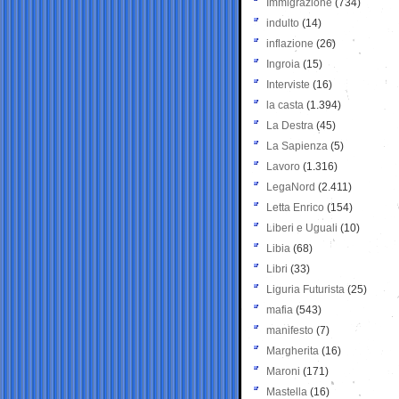
Immigrazione
(734)
indulto
(14)
inflazione
(26)
Ingroia
(15)
Interviste
(16)
la casta
(1.394)
La Destra
(45)
La Sapienza
(5)
Lavoro
(1.316)
LegaNord
(2.411)
Letta Enrico
(154)
Liberi e Uguali
(10)
Libia
(68)
Libri
(33)
Liguria Futurista
(25)
mafia
(543)
manifesto
(7)
Margherita
(16)
Maroni
(171)
Mastella
(16)