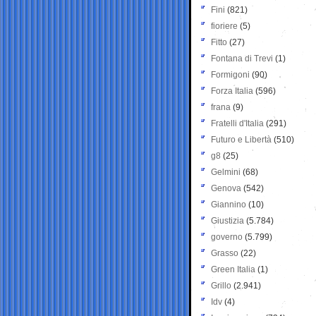
Fini
(821)
fioriere
(5)
Fitto
(27)
Fontana di Trevi
(1)
Formigoni
(90)
Forza Italia
(596)
frana
(9)
Fratelli d'Italia
(291)
Futuro e Libertà
(510)
g8
(25)
Gelmini
(68)
Genova
(542)
Giannino
(10)
Giustizia
(5.784)
governo
(5.799)
Grasso
(22)
Green Italia
(1)
Grillo
(2.941)
Idv
(4)