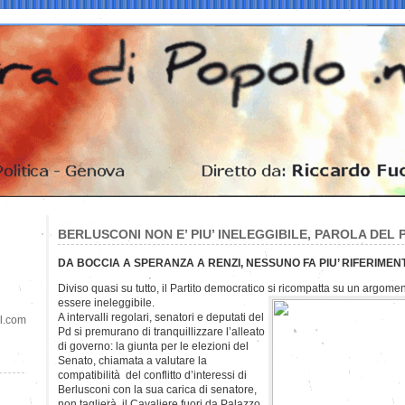
BERLUSCONI NON E’ PIU’ INELEGGIBILE, PAROLA DEL 
DA BOCCIA A SPERANZA A RENZI, NESSUNO FA PIU’ RIFERIMEN
Diviso quasi su tutto, il Partito democratico si ricompatta su un argome
essere ineleggibile.
A intervalli regolari, senatori e deputati del
il.com
Pd si premurano di tranquillizzare l’alleato
di governo: la giunta per le elezioni del
Senato, chiamata a valutare la
compatibilità del conflitto d’interessi di
Berlusconi con la sua carica di senatore,
non taglierà il Cavaliere fuori da Palazzo