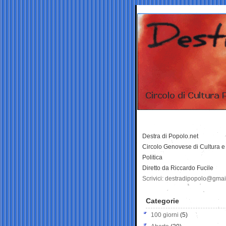
Destra di Popolo.net
Circolo Genovese di Cultura e
Politica
Diretto da Riccardo Fucile
Scrivici: destradipopolo@gma
Categorie
100 giorni
(5)