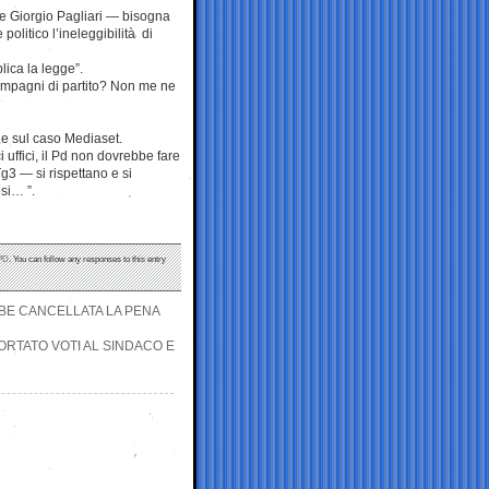
tore Giorgio Pagliari — bisogna
olitico l’ineleggibilità di
lica la legge”.
compagni di partito? Non me ne
ne sul caso Mediaset.
uffici, il Pd non dovrebbe fare
Tg3 — si rispettano e si
si… ”.
PD
. You can follow any responses to this entry
BBE CANCELLATA LA PENA
ORTATO VOTI AL SINDACO E