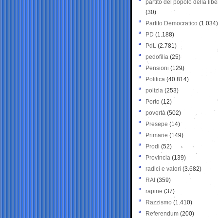
partito del popolo della libe
(30)
Partito Democratico
(1.034)
PD
(1.188)
PdL
(2.781)
pedofilia
(25)
Pensioni
(129)
Politica
(40.814)
polizia
(253)
Porto
(12)
povertà
(502)
Presepe
(14)
Primarie
(149)
Prodi
(52)
Provincia
(139)
radici e valori
(3.682)
RAI
(359)
rapine
(37)
Razzismo
(1.410)
Referendum
(200)