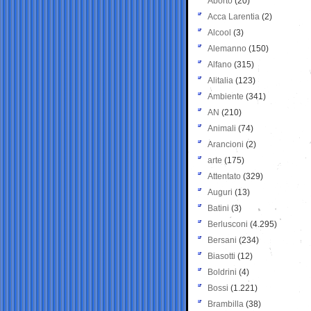
Aborto
(20)
Acca Larentia
(2)
Alcool
(3)
Alemanno
(150)
Alfano
(315)
Alitalia
(123)
Ambiente
(341)
AN
(210)
Animali
(74)
Arancioni
(2)
arte
(175)
Attentato
(329)
Auguri
(13)
Batini
(3)
Berlusconi
(4.295)
Bersani
(234)
Biasotti
(12)
Boldrini
(4)
Bossi
(1.221)
Brambilla
(38)