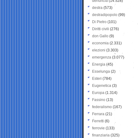
denuncia
(14.528)
destra
(573)
destradipopolo
(99)
Di Pietro
(101)
Diritti civili
(276)
don Gallo
(9)
economia
(2.331)
elezioni
(3.303)
emergenza
(3.077)
Energia
(45)
Esselunga
(2)
Esteri
(784)
Eugenetica
(3)
Europa
(1.314)
Fassino
(13)
federalismo
(167)
Ferrara
(21)
Ferretti
(6)
ferrovie
(133)
finanziaria
(325)