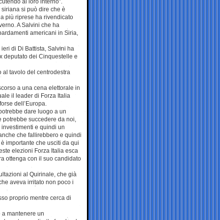
utendo al loro interno”.
i siriana si può dire che è
 a più riprese ha rivendicato
verno. A Salvini che ha
ardamenti americani in Siria,
eri di Di Battista, Salvini ha
ex deputato dei Cinquestelle e
 al tavolo del centrodestra
scorso a una cena elettorale in
e il leader di Forza Italia
forse dell’Europa.
e potrebbe dare luogo a un
che potrebbe succedere da noi,
i investimenti e quindi un
anche che fallirebbero e quindi
 è importante che usciti da qui
ste elezioni Forza Italia esca
ra ottenga con il suo candidato
ltazioni al Quirinale, che già
 che aveva irritato non poco i
sso proprio mentre cerca di
uo a mantenere un