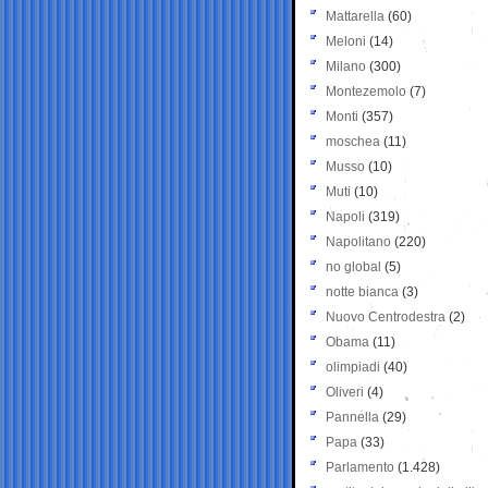
Mattarella
(60)
Meloni
(14)
Milano
(300)
Montezemolo
(7)
Monti
(357)
moschea
(11)
Musso
(10)
Muti
(10)
Napoli
(319)
Napolitano
(220)
no global
(5)
notte bianca
(3)
Nuovo Centrodestra
(2)
Obama
(11)
olimpiadi
(40)
Oliveri
(4)
Pannella
(29)
Papa
(33)
Parlamento
(1.428)