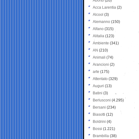
Aborto
(20)
Acca Larentia
(2)
Alcool
(3)
Alemanno
(150)
Alfano
(315)
Alitalia
(123)
Ambiente
(341)
AN
(210)
Animali
(74)
Arancioni
(2)
arte
(175)
Attentato
(329)
Auguri
(13)
Batini
(3)
Berlusconi
(4.295)
Bersani
(234)
Biasotti
(12)
Boldrini
(4)
Bossi
(1.221)
Brambilla
(38)