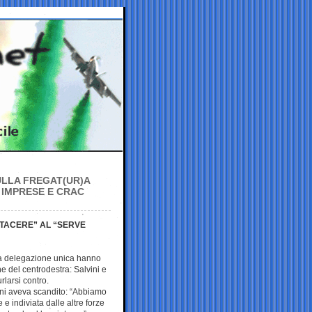
ULLA FREGAT(UR)A
 IMPRESE E CRAC
O TACERE” AL “SERVE
 la delegazione unica hanno
ne del centrodestra: Salvini e
rlarsi contro.
vini aveva scandito: “Abbiamo
 e indiviata dalle altre forze