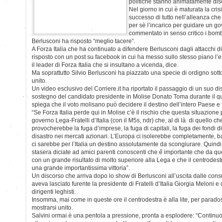
politiche stanno animatamente disc
Nel giorno in cui è maturata la cris
successo di tutto nell’alleanza che
per sè l’incarico per guidare un go
commentato in senso critico i bomb
Berlusconi ha risposto “meglio tacere“.
A Forza Italia che ha continuato a difendere Berlusconi dagli attacchi di i
risposto con un post su facebook in cui ha messo sullo stesso piano l’
il leader di Forza Italia che si insultano a vicenda, dice.
Ma soprattutto Silvio Berlusconi ha piazzato una specie di ordigno sotto
unito.
Un video esclusivo del Corriere.it ha riportato il passaggio di un suo di
sostegno del candidato presidente in Molise Donato Toma durante il qual
spiega che il voto molisano può decidere il destino dell’intero Paese e 
“Se Forza Italia perde qui in Molise c’è il rischio che questa situazion
governo Lega-Fratelli d’Italia (con il M5s, ndr) che, al di là di quello 
provocherebbe la fuga d’imprese, la fuga di capitali, la fuga dei fondi d
disastro nei mercati azionari. L’Europa ci isolerebbe completamente, b
ci sarebbe per l’Italia un destino assolutamente da scongiurare. Quindi
stasera diciate ad amici parenti conoscenti che è importante che da que
con un grande risultato di molto superiore alla Lega e che il centrodest
una grande importantissima vittoria”.
Un discorso che arriva dopo lo show di Berlusconi all’uscita dalle consu
aveva lasciato furente la presidente di Fratelli d’Italia Giorgia Meloni e
dirigenti leghisti.
Insomma, mai come in queste ore il centrodestra è alla lite, per parado
mostrarsi unito.
Salvini ormai è una pentola a pressione, pronta a esplodere: “Contin