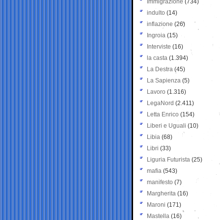
Immigrazione
(734)
indulto
(14)
inflazione
(26)
Ingroia
(15)
Interviste
(16)
la casta
(1.394)
La Destra
(45)
La Sapienza
(5)
Lavoro
(1.316)
LegaNord
(2.411)
Letta Enrico
(154)
Liberi e Uguali
(10)
Libia
(68)
Libri
(33)
Liguria Futurista
(25)
mafia
(543)
manifesto
(7)
Margherita
(16)
Maroni
(171)
Mastella
(16)