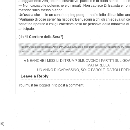
atteggiamento zen, sereno, costruttivo, pacifico e di buon senso — dic
— Non capisco le polemiche e gli insulti. Non capisco Di Battista e non
mettono sullo stesso piano“.
Un’uscita che — in un continuo ping pong — ha l’effetto di inacidire anc
“Parliamo di cose serie” ha risposto Berlusconi a chi gli chiedeva un 
serie” ha ripetuto a chi gli chiedeva cosa ne pensava della minaccia di 
anticipate.
(da
“il Corriere della Sera”)
This entry was posted on sabato, Aprile 14th, 2018 at 22:02 and is filed under
Berlusconi
. You can follow any respo
can
leave a response
, or
trackback
from your own site.
«
NEANCHE I MISSILI DI TRUMP SMUOVONO I PARTITI SUL GO
MATTARELLA
UN ANNO DI GARASSINO, SOLO PAROLE: DA TOLLERE
)
Leave a Reply
You must be
logged in
to post a comment.
19)