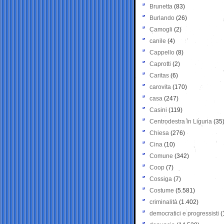
Brunetta
(83)
Burlando
(26)
Camogli
(2)
canile
(4)
Cappello
(8)
Caprotti
(2)
Caritas
(6)
carovita
(170)
casa
(247)
Casini
(119)
Centrodestra in Liguria
(35
Chiesa
(276)
Cina
(10)
Comune
(342)
Coop
(7)
Cossiga
(7)
Costume
(5.581)
criminalità
(1.402)
democratici e progressisti
(