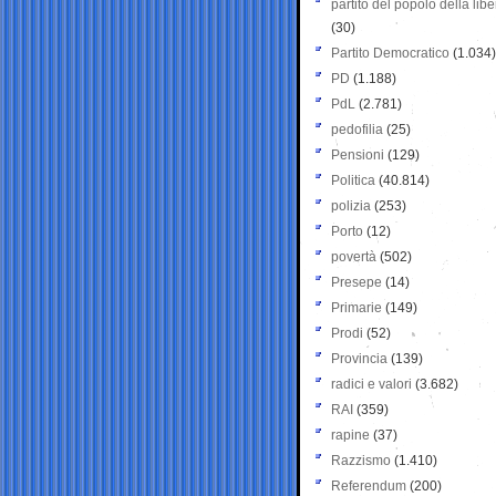
partito del popolo della libe
(30)
Partito Democratico
(1.034)
PD
(1.188)
PdL
(2.781)
pedofilia
(25)
Pensioni
(129)
Politica
(40.814)
polizia
(253)
Porto
(12)
povertà
(502)
Presepe
(14)
Primarie
(149)
Prodi
(52)
Provincia
(139)
radici e valori
(3.682)
RAI
(359)
rapine
(37)
Razzismo
(1.410)
Referendum
(200)