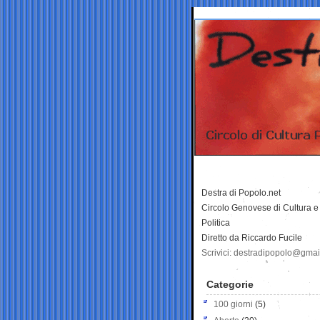
Destra di Popolo.net
Circolo Genovese di Cultura e
Politica
Diretto da Riccardo Fucile
Scrivici: destradipopolo@gma
Categorie
100 giorni
(5)