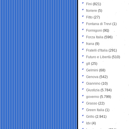
Fini
(821)
fioriere
(5)
Fitto
(27)
Fontana di Trevi
(1)
Formigoni
(90)
Forza Italia
(596)
frana
(9)
Fratelli d'Italia
(291)
Futuro e Libertà
(510)
g8
(25)
Gelmini
(68)
Genova
(542)
Giannino
(10)
Giustizia
(5.784)
governo
(5.799)
Grasso
(22)
Green Italia
(1)
Grillo
(2.941)
Idv
(4)