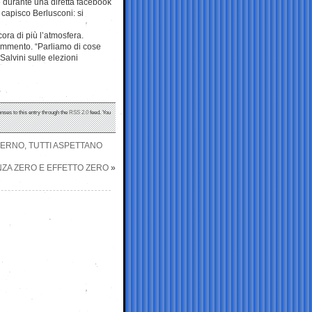
e durante una diretta facebook
 capisco Berlusconi: si
ora di più l’atmosfera.
commento. “Parliamo di cose
Salvini sulle elezioni
nses to this entry through the
RSS 2.0
feed. You
VERNO, TUTTI ASPETTANO
NZA ZERO E EFFETTO ZERO
»