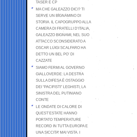
TASER E CP
MA CHE GALEAZZO DICI? TI
SERVE UN BIGNAMINO DI
STORIA. IL CAPOGRUPPO ALLA
CAMERA DI FRATELLI D’ITALIA,
GALEAZZO BIGNAMI, NEL SUO
ATTACCO SCONSIDERATO A
OSCAR LUIGI SCALFARO HA
DETTO UN BEL PO’ DI
CAZZATE
SIAMO FERMI AL GOVERNO
GIALLOVERDE: LA DESTRA
SULLA DIFESA È OSTAGGIO
DEI “PACIFISTI” LEGHISTI, LA
SINISTRA DEL PUTINIANO
CONTE
LE ONDATE DI CALORE DI
QUEST’ESTATE HANNO
PORTATO TEMPERATURE
RECORD IN TUTTA EUROPA E
UNA SICCITA’ MAI VISTA. I