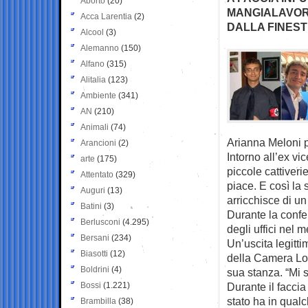
Aborto
(20)
MANGIALAVORI
Acca Larentia
(2)
DALLA FINES
Alcool
(3)
Alemanno
(150)
Alfano
(315)
Alitalia
(123)
Ambiente
(341)
AN
(210)
Animali
(74)
Arianna Meloni p
Arancioni
(2)
Intorno all’ex vi
arte
(175)
piccole cattiveri
Attentato
(329)
piace. E così la 
Auguri
(13)
arricchisce di un
Batini
(3)
Durante la confe
Berlusconi
(4.295)
degli uffici nel 
Bersani
(234)
Un’uscita legitti
Biasotti
(12)
della Camera Lor
Boldrini
(4)
sua stanza. “Mi 
Bossi
(1.221)
Durante il faccia
stato ha in qual
Brambilla
(38)