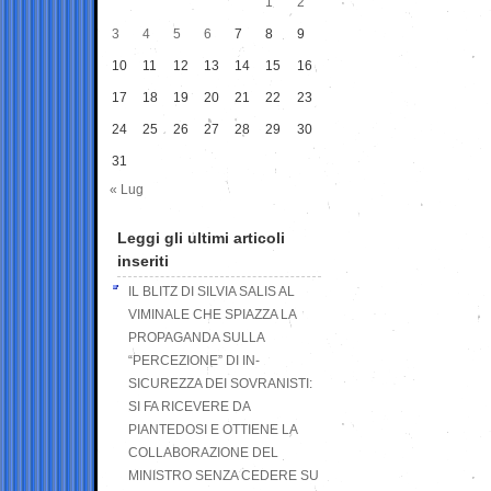
1
2
3
4
5
6
7
8
9
10
11
12
13
14
15
16
17
18
19
20
21
22
23
24
25
26
27
28
29
30
31
« Lug
Leggi gli ultimi articoli
inseriti
IL BLITZ DI SILVIA SALIS AL
VIMINALE CHE SPIAZZA LA
PROPAGANDA SULLA
“PERCEZIONE” DI IN-
SICUREZZA DEI SOVRANISTI:
SI FA RICEVERE DA
PIANTEDOSI E OTTIENE LA
COLLABORAZIONE DEL
MINISTRO SENZA CEDERE SU