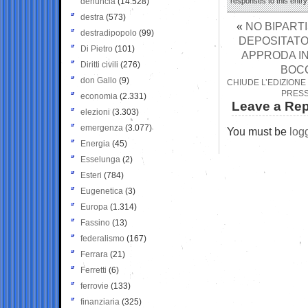
denuncia
(14.528)
responses to this entr
destra
(573)
«
NO BIPART
destradipopolo
(99)
DEPOSITATO
Di Pietro
(101)
APPRODA IN
Diritti civili
(276)
BOCC
don Gallo
(9)
CHIUDE L’EDIZIONE
PRESS
economia
(2.331)
Leave a Rep
elezioni
(3.303)
emergenza
(3.077)
You must be
log
Energia
(45)
Esselunga
(2)
Esteri
(784)
Eugenetica
(3)
Europa
(1.314)
Fassino
(13)
federalismo
(167)
Ferrara
(21)
Ferretti
(6)
ferrovie
(133)
finanziaria
(325)