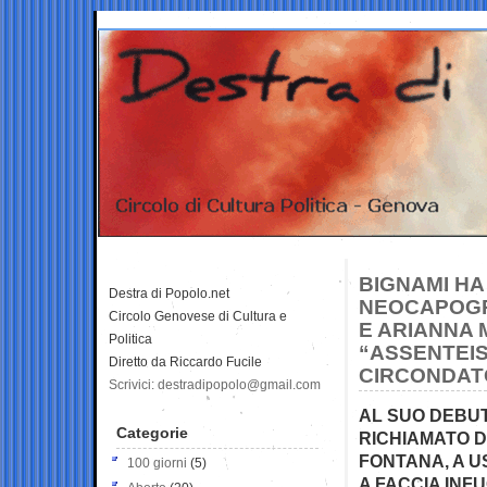
BIGNAMI HA 
Destra di Popolo.net
NEOCAPOGR
Circolo Genovese di Cultura e
E ARIANNA 
Politica
“ASSENTEIST
Diretto da Riccardo Fucile
CIRCONDATO
Scrivici: destradipopolo@gmail.com
AL SUO DEBUT
Categorie
RICHIAMATO D
FONTANA, A U
100 giorni
(5)
A FACCIA INFU