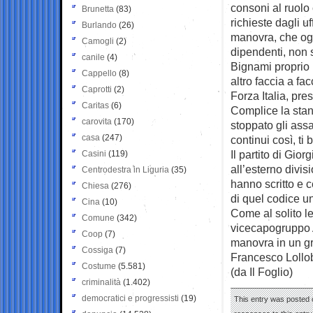
consoni al ruolo 
Brunetta
(83)
richieste dagli uf
Burlando
(26)
manovra, che oggi
Camogli
(2)
dipendenti, non s
canile
(4)
Bignami proprio n
Cappello
(8)
altro faccia a f
Caprotti
(2)
Forza Italia, pr
Caritas
(6)
Complice la stan
carovita
(170)
stoppato gli assal
casa
(247)
continui così, ti 
Il partito di Gio
Casini
(119)
all’esterno divis
Centrodestra in Liguria
(35)
hanno scritto e 
Chiesa
(276)
di quel codice u
Cina
(10)
Come al solito l
Comune
(342)
vicecapogruppo 
Coop
(7)
manovra in un gr
Cossiga
(7)
Francesco Lollo
Costume
(5.581)
(da Il Foglio)
criminalità
(1.402)
democratici e progressisti
(19)
This entry was posted 