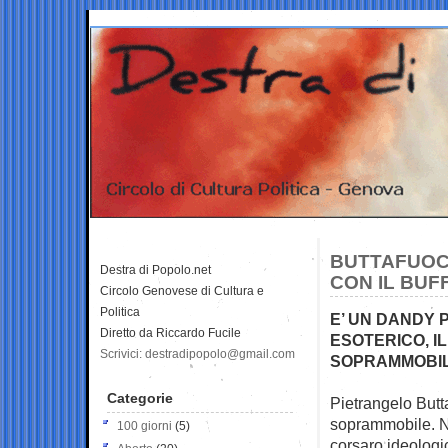
BUTTAFUOCO
Destra di Popolo.net
CON IL BUF
Circolo Genovese di Cultura e
Politica
E’ UN DANDY 
Diretto da Riccardo Fucile
ESOTERICO, I
Scrivici: destradipopolo@gmail.com
SOPRAMMOBI
Categorie
Pietrangelo Buttaf
soprammobile. Non
100 giorni
(5)
corsaro ideologi