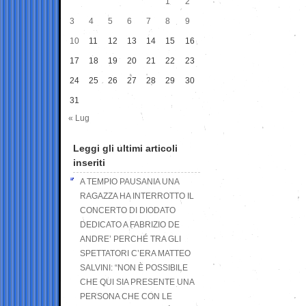
1
2
3
4
5
6
7
8
9
10
11
12
13
14
15
16
17
18
19
20
21
22
23
24
25
26
27
28
29
30
31
« Lug
Leggi gli ultimi articoli
inseriti
A TEMPIO PAUSANIA UNA
RAGAZZA HA INTERROTTO IL
CONCERTO DI DIODATO
DEDICATO A FABRIZIO DE
ANDRE’ PERCHÉ TRA GLI
SPETTATORI C’ERA MATTEO
SALVINI: “NON È POSSIBILE
CHE QUI SIA PRESENTE UNA
PERSONA CHE CON LE