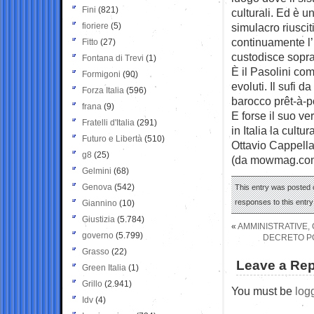
Fini
(821)
culturali. Ed è 
fioriere
(5)
simulacro riuscit
continuamente l’
Fitto
(27)
custodisce soprat
Fontana di Trevi
(1)
È il Pasolini com
Formigoni
(90)
evoluti. Il sufi d
Forza Italia
(596)
barocco prêt-à-po
frana
(9)
E forse il suo ve
Fratelli d'Italia
(291)
in Italia la cult
Futuro e Libertà
(510)
Ottavio Cappella
g8
(25)
(da mowmag.co
Gelmini
(68)
Genova
(542)
This entry was posted o
responses to this entr
Giannino
(10)
Giustizia
(5.784)
«
AMMINISTRATIVE,
governo
(5.799)
DECRETO PO
Grasso
(22)
Leave a Rep
Green Italia
(1)
Grillo
(2.941)
You must be
log
Idv
(4)