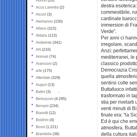
Aborto
(20)
destra esoterica:
Acca Larentia
(2)
commestibile, n
Alcool
(3)
cardinale barocc
Alemanno
(150)
immersion di Fra
Alfano
(315)
Verde”.
Alitalia
(123)
Per anni ci hann
Ambiente
(341)
irregolare, scand
AN
(210)
Anzi: perfettamen
mediterranei, le 
Animali
(74)
classico prodotto
Arancioni
(2)
Democrazia Crist
arte
(175)
quella atmosferi
Attentato
(329)
sentirsi colte se
Auguri
(13)
Buttafuoco infatt
Batini
(3)
trasformato in t
Berlusconi
(4.295)
stia per rivelart
Bersani
(234)
venti minuti di B
Biasotti
(12)
finale era: “la S
Boldrini
(4)
Ed è qui che emer
Bossi
(1.221)
atmosfera. Butta
della cultura ital
Brambilla
(38)