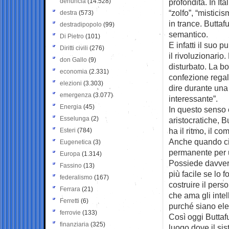
denuncia
(14.528)
profondità. In It
“zolfo”, “mistici
destra
(573)
in trance. Butta
destradipopolo
(99)
semantico.
Di Pietro
(101)
E infatti il suo p
Diritti civili
(276)
il rivoluzionario
don Gallo
(9)
disturbato. La bo
economia
(2.331)
confezione regal
elezioni
(3.303)
dire durante una
emergenza
(3.077)
interessante”.
Energia
(45)
In questo senso
Esselunga
(2)
aristocratiche, B
ha il ritmo, il co
Esteri
(784)
Anche quando ci
Eugenetica
(3)
permanente per u
Europa
(1.314)
Possiede davvero
Fassino
(13)
più facile se lo 
federalismo
(167)
costruire il per
Ferrara
(21)
che ama gli intel
Ferretti
(6)
purché siano ele
ferrovie
(133)
Così oggi Buttaf
finanziaria
(325)
luogo dove il sis