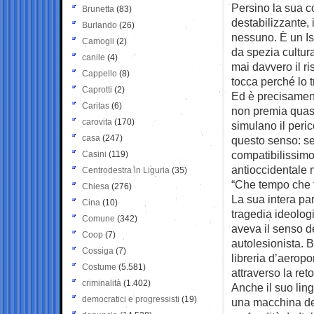
Persino la sua c
Brunetta
(83)
destabilizzante,
Burlando
(26)
nessuno. È un Isl
Camogli
(2)
da spezia cultura
canile
(4)
mai davvero il ri
Cappello
(8)
tocca perché lo 
Caprotti
(2)
Ed è precisamente
Caritas
(6)
non premia quasi 
carovita
(170)
simulano il peric
casa
(247)
questo senso: s
compatibilissimo
Casini
(119)
antioccidentale 
Centrodestra in Liguria
(35)
“Che tempo che f
Chiesa
(276)
La sua intera pa
Cina
(10)
tragedia ideologi
Comune
(342)
aveva il senso de
Coop
(7)
autolesionista. 
Cossiga
(7)
libreria d’aeropo
Costume
(5.581)
attraverso la reto
criminalità
(1.402)
Anche il suo li
democratici e progressisti
(19)
una macchina del