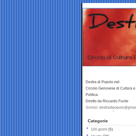
Destra di Popolo.net
Circolo Genovese di Cultura e
Politica
Diretto da Riccardo Fucile
Scrivici: destradipopolo@gma
Categorie
100 giorni
(5)