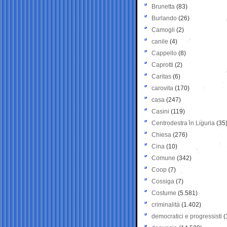
Brunetta
(83)
Burlando
(26)
Camogli
(2)
canile
(4)
Cappello
(8)
Caprotti
(2)
Caritas
(6)
carovita
(170)
casa
(247)
Casini
(119)
Centrodestra in Liguria
(35
Chiesa
(276)
Cina
(10)
Comune
(342)
Coop
(7)
Cossiga
(7)
Costume
(5.581)
criminalità
(1.402)
democratici e progressisti
(