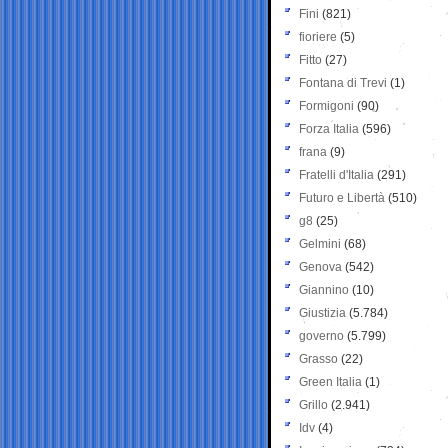
Fini
(821)
fioriere
(5)
Fitto
(27)
Fontana di Trevi
(1)
Formigoni
(90)
Forza Italia
(596)
frana
(9)
Fratelli d'Italia
(291)
Futuro e Libertà
(510)
g8
(25)
Gelmini
(68)
Genova
(542)
Giannino
(10)
Giustizia
(5.784)
governo
(5.799)
Grasso
(22)
Green Italia
(1)
Grillo
(2.941)
Idv
(4)