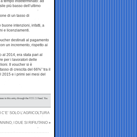
ni a tempo indeterminato: ad
sile più basso dell’ultimo
ione di un tasso di
buone intenzioni, infatti, a
i e licenziamenti.
voucher destinati al pagamento
con un incremento, rispetto ai
o al 2014, era stata pari al
e per i lavoratori delle
oni. Il voucher si è
asso di crescita del 66%” tra il
l 2015 e i primi sei mesi del
ses to this entry through the
RSS 2.0
feed. You
I C’E’ SOLO L’AGRICOLTURA
NINO, I DUE SI RIFIUTANO
»