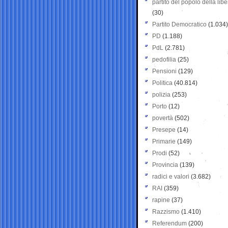
partito del popolo della libe
(30)
Partito Democratico
(1.034)
PD
(1.188)
PdL
(2.781)
pedofilia
(25)
Pensioni
(129)
Politica
(40.814)
polizia
(253)
Porto
(12)
povertà
(502)
Presepe
(14)
Primarie
(149)
Prodi
(52)
Provincia
(139)
radici e valori
(3.682)
RAI
(359)
rapine
(37)
Razzismo
(1.410)
Referendum
(200)