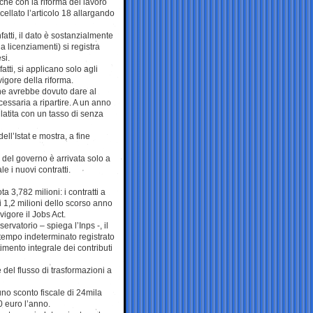
che con la riforma del lavoro
ellato l’articolo 18 allargando
nfatti, il dato è sostanzialmente
a licenziamenti) si registra
si.
atti, si applicano solo agli
vigore della riforma.
che avrebbe dovuto dare al
essaria a ripartire. A un anno
latita con un tasso di senza
ll’Istat e mostra, a fine
a del governo è arrivata solo a
 i nuovi contratti.
a 3,782 milioni: i contratti a
i 1,2 milioni dello scorso anno
igore il Jobs Act.
vatorio – spiega l’Inps -, il
 tempo indeterminato registrato
imento integrale dei contributi
del flusso di trasformazioni a
 uno sconto fiscale di 24mila
0 euro l’anno.