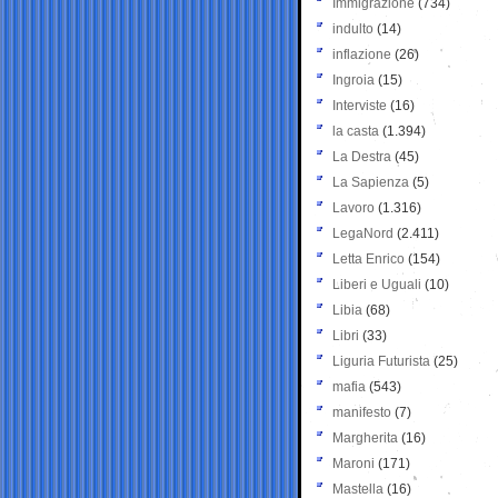
Immigrazione
(734)
indulto
(14)
inflazione
(26)
Ingroia
(15)
Interviste
(16)
la casta
(1.394)
La Destra
(45)
La Sapienza
(5)
Lavoro
(1.316)
LegaNord
(2.411)
Letta Enrico
(154)
Liberi e Uguali
(10)
Libia
(68)
Libri
(33)
Liguria Futurista
(25)
mafia
(543)
manifesto
(7)
Margherita
(16)
Maroni
(171)
Mastella
(16)