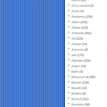
Aborto
(20)
Acca Larentia
(2)
Alcool
(3)
Alemanno
(150)
Alfano
(315)
Alitalia
(123)
Ambiente
(341)
AN
(210)
Animali
(74)
Arancioni
(2)
arte
(175)
Attentato
(329)
Auguri
(13)
Batini
(3)
Berlusconi
(4.295)
Bersani
(234)
Biasotti
(12)
Boldrini
(4)
Bossi
(1.221)
Brambilla
(38)