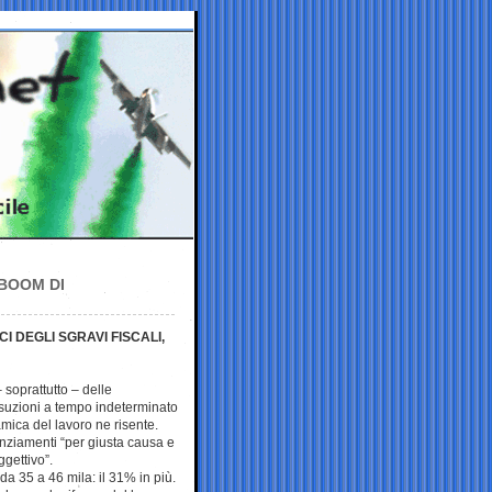
 BOOM DI
I DEGLI SGRAVI FISCALI,
 soprattutto – delle
ssuzioni a tempo indeterminato
mica del lavoro ne risente.
nziamenti “per giusta causa e
ggettivo”.
da 35 a 46 mila: il 31% in più.