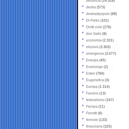
denuncia
(14.528)
destra
(573)
destradipopolo
(99)
Di Pietro
(101)
Diritti civili
(276)
don Gallo
(9)
economia
(2.331)
elezioni
(3.303)
emergenza
(3.077)
Energia
(45)
Esselunga
(2)
Esteri
(784)
Eugenetica
(3)
Europa
(1.314)
Fassino
(13)
federalismo
(167)
Ferrara
(21)
Ferretti
(6)
ferrovie
(133)
finanziaria
(325)