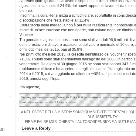
A preoccupare gli addetti ai lavori è soprattutto il trend delle assunzio
agosto sono state solo il 24,9% dei nuovi rapporti di lavoro, il dato men
biennio.
Insomma, la cura Renzi inizia a scricchiolare, soprattutto in consideraz
disoccupazione che resta stabile all’11,4%.
L’altra faccia della medaglia non è per nulla rassicurante: nonostante le 
fronte di un’occupazione che non riparte, non calano neppure dimission
Voucher.
Tra gennaio e agosto di quest’anno sono stati venduti 96,6 milioni di 
delle prestazioni di lavoro accessorio, del valore nominale di 10 euro, 
primi otto mesi del 2015, pari al 35,9%.
Nei primi otto mesi del 2015, la crescita dell’utilizzo dei voucher, rispett
71,3%. I buoni sono stati sperimentati dall’agosto del 2008, in particolar
vendemmie. Da allora al 30 giugno 2016 ne sono stati saccati 347,2 mili
rapidamente diffuso e ha accelerato negli ultimi anni: “Ha registrato un t
)
2014 e il 2015, cui va aggiunto un ulteriore +40% tra i primi sei mesi de
2016, annota oggi l’Inps.
(da agenzie)
This entry was posted on martedì, Ottobre 18th, 2016 at 16:39 and is filed under
Lavoro
. You can follow any respon
can
leave a response
, or
trackback
from your own site.
«
NEL PAESE DELLA MISERIA SONO QUASI TUTTI FORESTALI: “QU
DI SUSSISTENZA”
FIRME FALSE M5S: CHIESTA L’AUTOSOSPENSIONE A NUTI E MAN
Leave a Reply
19)