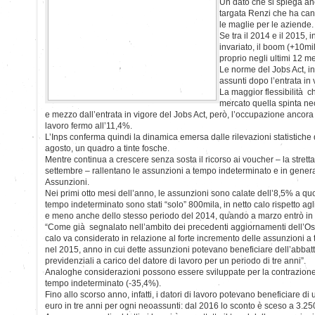
Un dato che si spiega an
targata Renzi che ha canc
le maglie per le aziende.
Se tra il 2014 e il 2015, i
invariato, il boom (+10mil
proprio negli ultimi 12 me
Le norme del Jobs Act, inf
assunti dopo l’entrata in 
La maggior flessibilità 
mercato quella spinta nec
e mezzo dall’entrata in vigore del Jobs Act, però, l’occupazione ancora 
lavoro fermo all’11,4%.
L’Inps conferma quindi la dinamica emersa dalle rilevazioni statistiche de
agosto, un quadro a tinte fosche.
Mentre continua a crescere senza sosta il ricorso ai voucher – la strett
settembre – rallentano le assunzioni a tempo indeterminato e in generale
Assunzioni.
Nei primi otto mesi dell’anno, le assunzioni sono calate dell’8,5% a quot
tempo indeterminato sono stati “solo” 800mila, in netto calo rispetto agl
e meno anche dello stesso periodo del 2014, quando a marzo entrò in v
“Come già segnalato nell’ambito dei precedenti aggiornamenti dell’Osser
calo va considerato in relazione al forte incremento delle assunzioni a
nel 2015, anno in cui dette assunzioni potevano beneficiare dell’abbatt
previdenziali a carico del datore di lavoro per un periodo di tre anni”.
Analoghe considerazioni possono essere sviluppate per la contrazione 
tempo indeterminato (-35,4%).
Fino allo scorso anno, infatti, i datori di lavoro potevano beneficiare di
euro in tre anni per ogni neoassunti: dal 2016 lo sconto è sceso a 3.25