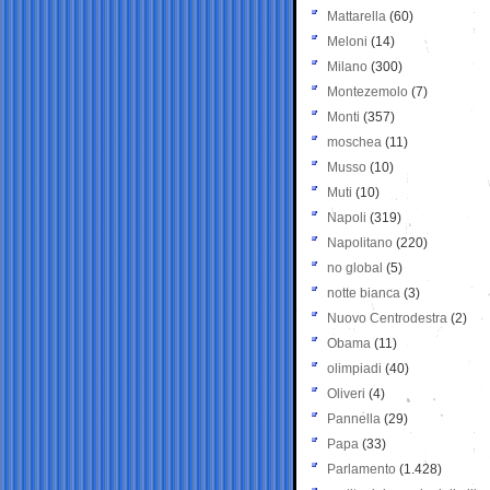
Mattarella
(60)
Meloni
(14)
Milano
(300)
Montezemolo
(7)
Monti
(357)
moschea
(11)
Musso
(10)
Muti
(10)
Napoli
(319)
Napolitano
(220)
no global
(5)
notte bianca
(3)
Nuovo Centrodestra
(2)
Obama
(11)
olimpiadi
(40)
Oliveri
(4)
Pannella
(29)
Papa
(33)
Parlamento
(1.428)