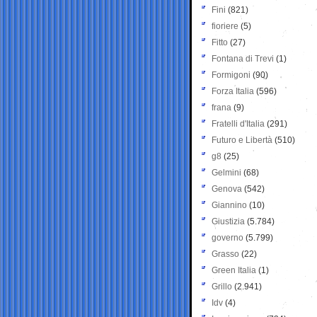
Fini
(821)
fioriere
(5)
Fitto
(27)
Fontana di Trevi
(1)
Formigoni
(90)
Forza Italia
(596)
frana
(9)
Fratelli d'Italia
(291)
Futuro e Libertà
(510)
g8
(25)
Gelmini
(68)
Genova
(542)
Giannino
(10)
Giustizia
(5.784)
governo
(5.799)
Grasso
(22)
Green Italia
(1)
Grillo
(2.941)
Idv
(4)