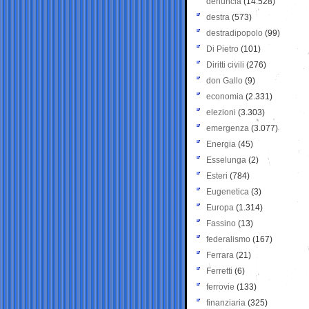
denuncia
(14.528)
destra
(573)
destradipopolo
(99)
Di Pietro
(101)
Diritti civili
(276)
don Gallo
(9)
economia
(2.331)
elezioni
(3.303)
emergenza
(3.077)
Energia
(45)
Esselunga
(2)
Esteri
(784)
Eugenetica
(3)
Europa
(1.314)
Fassino
(13)
federalismo
(167)
Ferrara
(21)
Ferretti
(6)
ferrovie
(133)
finanziaria
(325)