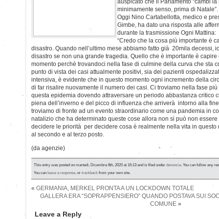
auspicato che il Parlamento “cambi la
minimamente senso, prima di Natale”.
Oggi Nino Cartabellotta, medico e pr
Gimbe, ha dato una risposta alle affe
durante la trasmissione Ogni Mattina:
“Credo che la cosa più importante è cap
disastro. Quando nell’ultimo mese abbiamo fatto già 20mila decessi, i
disastro se non una grande tragedia. Quello che è importante è capire 
momento perchè trovandoci nella fase di culmine della curva che sta c
punto di vista dei casi attualmente positivi, sia dei pazienti ospedalizzati
intensiva, è evidente che in questo momento ogni incremento della cir
di far risalire nuovamente il numero dei casi. Ci troviamo nella fase più
questa epidemia dovendo attraversare un periodo abbastanza critico che
piena dell’inverno e del picco di influenza che arriverà intorno alla fine
troviamo di fronte ad un evento straordinario come una pandemia in co
natalizio che ha determinato queste cose allora non si può non essere
decidere le priorità per decidere cosa è realmente nella vita in ques
al secondo e al terzo posto.
(da agenzie)
This entry was posted on martedì, Dicembre 8th, 2020 at 16:13 and is filed under
denuncia
. You can follow any re
You can
leave a response
, or
trackback
from your own site.
«
GERMANIA, MERKEL PRONTA A UN LOCKDOWN TOTALE
GALLERA ERA “SOPRAPPENSIERO” QUANDO POSTAVA SUI SOC
COMUNE
»
Leave a Reply