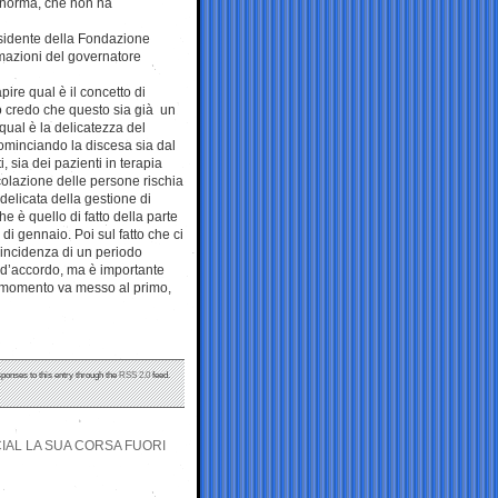
 norma, che non ha
esidente della Fondazione
rmazioni del governatore
ire qual è il concetto di
o credo che questo sia già un
qual è la delicatezza del
ominciando la discesa sia dal
, sia dei pazienti in terapia
colazione delle persone rischia
 delicata della gestione di
 è quello di fatto della parte
 di gennaio. Poi sul fatto che ci
incidenza di un periodo
 d’accordo, ma è importante
to momento va messo al primo,
sponses to this entry through the
RSS 2.0
feed.
IAL LA SUA CORSA FUORI