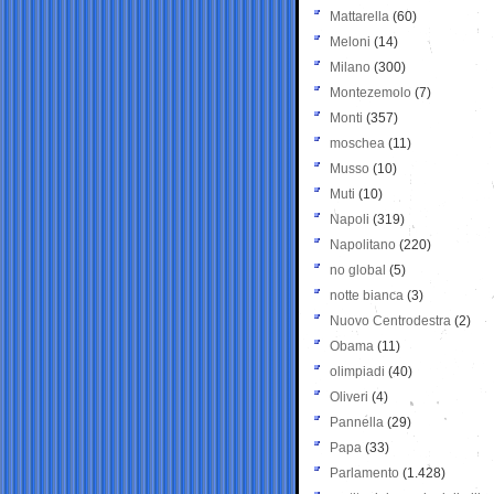
Mattarella
(60)
Meloni
(14)
Milano
(300)
Montezemolo
(7)
Monti
(357)
moschea
(11)
Musso
(10)
Muti
(10)
Napoli
(319)
Napolitano
(220)
no global
(5)
notte bianca
(3)
Nuovo Centrodestra
(2)
Obama
(11)
olimpiadi
(40)
Oliveri
(4)
Pannella
(29)
Papa
(33)
Parlamento
(1.428)