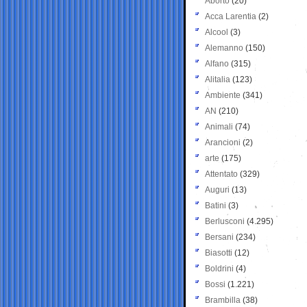
Aborto
(20)
Acca Larentia
(2)
Alcool
(3)
Alemanno
(150)
Alfano
(315)
Alitalia
(123)
Ambiente
(341)
AN
(210)
Animali
(74)
Arancioni
(2)
arte
(175)
Attentato
(329)
Auguri
(13)
Batini
(3)
Berlusconi
(4.295)
Bersani
(234)
Biasotti
(12)
Boldrini
(4)
Bossi
(1.221)
Brambilla
(38)