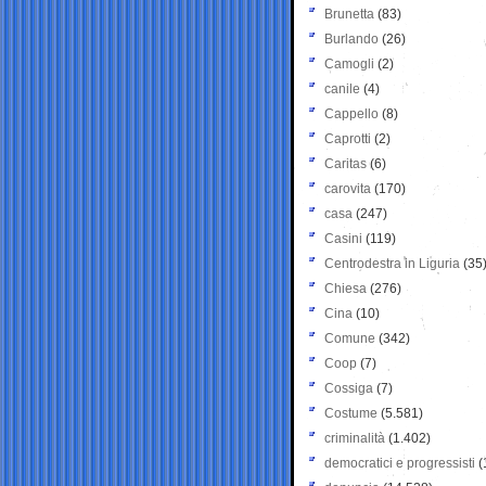
Brunetta
(83)
Burlando
(26)
Camogli
(2)
canile
(4)
Cappello
(8)
Caprotti
(2)
Caritas
(6)
carovita
(170)
casa
(247)
Casini
(119)
Centrodestra in Liguria
(35
Chiesa
(276)
Cina
(10)
Comune
(342)
Coop
(7)
Cossiga
(7)
Costume
(5.581)
criminalità
(1.402)
democratici e progressisti
(