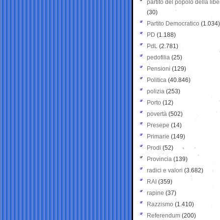
partito del popolo della libe
(30)
Partito Democratico
(1.034)
PD
(1.188)
PdL
(2.781)
pedofilia
(25)
Pensioni
(129)
Politica
(40.846)
polizia
(253)
Porto
(12)
povertà
(502)
Presepe
(14)
Primarie
(149)
Prodi
(52)
Provincia
(139)
radici e valori
(3.682)
RAI
(359)
rapine
(37)
Razzismo
(1.410)
Referendum
(200)