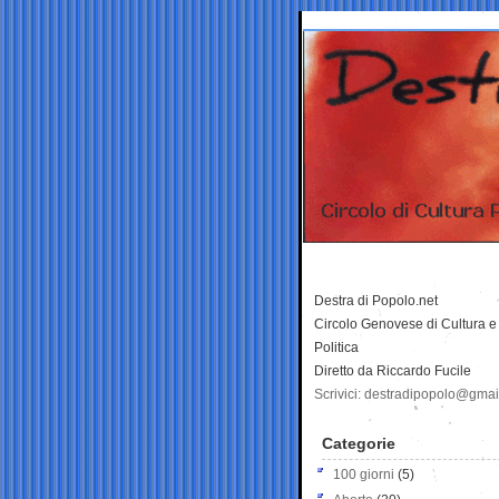
Destra di Popolo.net
Circolo Genovese di Cultura e
Politica
Diretto da Riccardo Fucile
Scrivici: destradipopolo@gma
Categorie
100 giorni
(5)