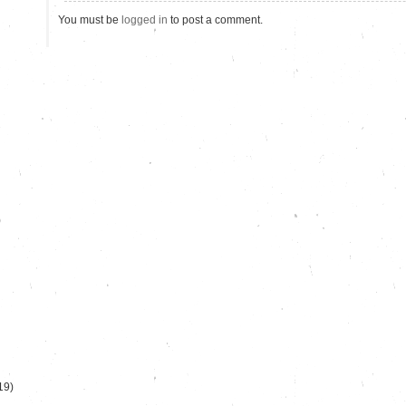
You must be
logged in
to post a comment.
)
19)