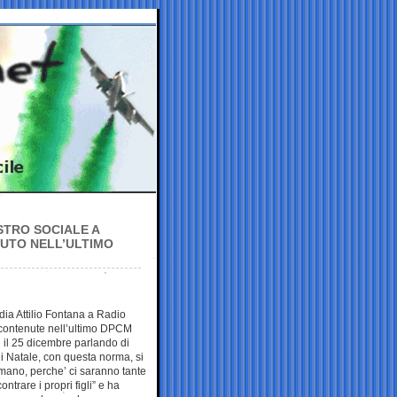
STRO SOCIALE A
VUTO NELL’ULTIMO
dia Attilio Fontana a Radio
 contenute nell’ultimo DPCM
 il 25 dicembre parlando di
di Natale, con questa norma, si
umano, perche’ ci saranno tante
trare i propri figli” e ha