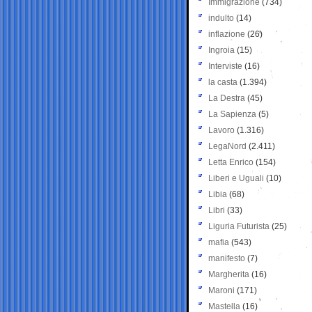
Immigrazione
(734)
indulto
(14)
inflazione
(26)
Ingroia
(15)
Interviste
(16)
la casta
(1.394)
La Destra
(45)
La Sapienza
(5)
Lavoro
(1.316)
LegaNord
(2.411)
Letta Enrico
(154)
Liberi e Uguali
(10)
Libia
(68)
Libri
(33)
Liguria Futurista
(25)
mafia
(543)
manifesto
(7)
Margherita
(16)
Maroni
(171)
Mastella
(16)