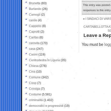
Brunetta
(83)
This entry was posted 
Burlando
(26)
responses to this entr
Camogli
(2)
«
I SINDACI DI VA
canile
(4)
Cappello
(8)
CARTABELLOTTA AT
S
Caprotti
(2)
Leave a Rep
Caritas
(6)
carovita
(170)
You must be
log
casa
(247)
Casini
(119)
Centrodestra in Liguria
(35)
Chiesa
(276)
Cina
(10)
Comune
(342)
Coop
(7)
Cossiga
(7)
Costume
(5.581)
criminalità
(1.402)
democratici e progressisti
(19)