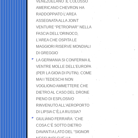
VENEZUELANO .IL COLOSSO
AMERICANO CHEVRON HA
RADDOPPIATO L’AREA
ASSEGNATA ALLA JOINT
VENTURE “PETROPIAR” NELLA
FASCIA DELL’ORINOCO,
L’AREA CHE OSPITA LE
MAGGIORI RISERVE MONDIALI
DI GREGGIO
LA GERMANIA SI CONFERMA IL
VENTRE MOLLE DELL’EUROPA
(PER LA GIOIA DI PUTIN). COME
MAI I TEDESCHI NON
VOGLIONO AMMETTERE CHE
DIETRO AL CASO DEL DRONE
PIENO DI ESPLOSIVO
RINVENUTO ALL’AEROPORTO
DI LIPSIA C’È LA RUSSIA?
GIULIANO FERRARA: ’CHE
COSA C’È SOTTO DIETRO
DAVANTI A LATO DEL “SIGNOR