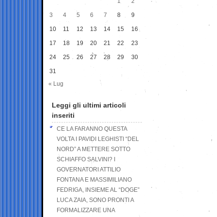
1
2
3
4
5
6
7
8
9
10
11
12
13
14
15
16
17
18
19
20
21
22
23
24
25
26
27
28
29
30
31
« Lug
Leggi gli ultimi articoli
inseriti
CE LA FARANNO QUESTA
VOLTA I PAVIDI LEGHISTI “DEL
NORD” A METTERE SOTTO
SCHIAFFO SALVINI? I
GOVERNATORI ATTILIO
FONTANA E MASSIMILIANO
FEDRIGA, INSIEME AL “DOGE”
LUCA ZAIA, SONO PRONTI A
FORMALIZZARE UNA