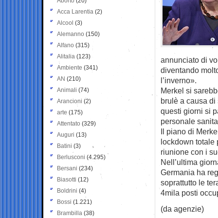
Aborto
(20)
Acca Larentia
(2)
Alcool
(3)
Alemanno
(150)
Alfano
(315)
Alitalia
(123)
annunciato di vol
Ambiente
(341)
diventando molto
AN
(210)
l’inverno».
Merkel si sarebbe
Animali
(74)
brulè a causa di 
Arancioni
(2)
questi giorni si 
arte
(175)
personale sanitar
Attentato
(329)
Il piano di Merke
Auguri
(13)
lockdown totale 
Batini
(3)
riunione con i s
Berlusconi
(4.295)
Nell’ultima giorn
Bersani
(234)
Germania ha regi
Biasotti
(12)
soprattutto le te
Boldrini
(4)
4mila posti occup
Bossi
(1.221)
(da agenzie)
Brambilla
(38)