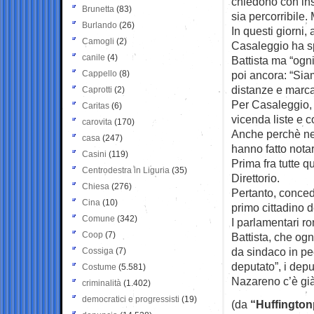
chiedono con ins
Brunetta
(83)
sia percorribile.
Burlando
(26)
In questi giorni,
Camogli
(2)
Casaleggio ha sp
canile
(4)
Battista ma “ogn
Cappello
(8)
poi ancora: “Sia
distanze e marcar
Caprotti
(2)
Per Casaleggio, 
Caritas
(6)
vicenda liste e c
carovita
(170)
Anche perchè nei 
casa
(247)
hanno fatto notar
Casini
(119)
Prima fra tutte 
Centrodestra in Liguria
(35)
Direttorio.
Chiesa
(276)
Pertanto, conced
Cina
(10)
primo cittadino 
Comune
(342)
I parlamentari r
Coop
(7)
Battista, che og
da sindaco in pec
Cossiga
(7)
deputato”, i depu
Costume
(5.581)
Nazareno c’è già
criminalità
(1.402)
democratici e progressisti
(19)
(da
“Huffington