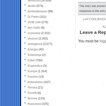
denuncia
(14.528)
destra
(573)
This entry was posted o
responses to this entr
destradipopolo
(99)
Di Pietro
(101)
«
ACCOGLIENZA 
Diritti civili
(276)
AL
don Gallo
(9)
Leave a Rep
economia
(2.331)
elezioni
(3.303)
You must be
log
emergenza
(3.077)
Energia
(45)
Esselunga
(2)
Esteri
(784)
Eugenetica
(3)
Europa
(1.314)
Fassino
(13)
federalismo
(167)
Ferrara
(21)
Ferretti
(6)
ferrovie
(133)
finanziaria
(325)