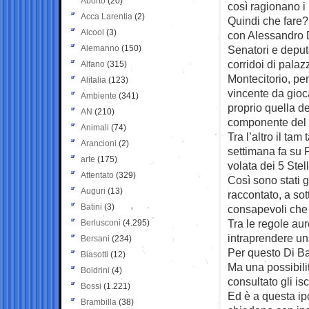
Aborto
(20)
così ragionano i p
Acca Larentia
(2)
Quindi che fare?
Alcool
(3)
con Alessandro D
Alemanno
(150)
Senatori e deputa
corridoi di pal
Alfano
(315)
Montecitorio, pe
Alitalia
(123)
vincente da gioca
Ambiente
(341)
proprio quella d
AN
(210)
componente del D
Animali
(74)
Tra l’altro il ta
Arancioni
(2)
settimana fa su 
arte
(175)
volata dei 5 Ste
Attentato
(329)
Così sono stati 
Auguri
(13)
raccontato, a so
Batini
(3)
consapevoli che 
Tra le regole aur
Berlusconi
(4.295)
intraprendere una
Bersani
(234)
Per questo Di Bat
Biasotti
(12)
Ma una possibil
Boldrini
(4)
consultato gli isc
Bossi
(1.221)
Ed è a questa ipo
Brambilla
(38)