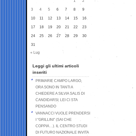
1
2
3
4
5
6
7
8
9
10
11
12
13
14
15
16
17
18
19
20
21
22
23
24
25
26
27
28
29
30
31
« Lug
Leggi gli ultimi articoli
inseriti
PRIMARIE CAMPO LARGO,
ORA SONO IN TANTI A
CHIEDERE A SILVIA SALIS DI
CANDIDARSI: LEI CI STA
PENSANDO
VANNACCI VUOLE PRENDERSI
I “GRILLINI” (SAI CHE
COPPIA…). IL CENTRO STUDI
DI FUTURO NAZIONALE INVITA