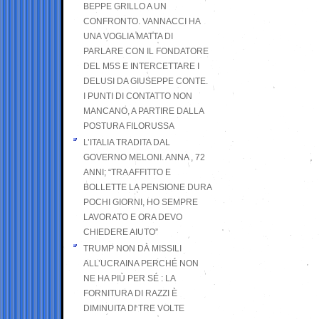
BEPPE GRILLO A UN
CONFRONTO. VANNACCI HA
UNA VOGLIA MATTA DI
PARLARE CON IL FONDATORE
DEL M5S E INTERCETTARE I
DELUSI DA GIUSEPPE CONTE.
I PUNTI DI CONTATTO NON
MANCANO, A PARTIRE DALLA
POSTURA FILORUSSA
L’ITALIA TRADITA DAL
GOVERNO MELONI. ANNA , 72
ANNI; “TRA AFFITTO E
BOLLETTE LA PENSIONE DURA
POCHI GIORNI, HO SEMPRE
LAVORATO E ORA DEVO
CHIEDERE AIUTO”
TRUMP NON DÀ MISSILI
ALL’UCRAINA PERCHÉ NON
NE HA PIÙ PER SÉ : LA
FORNITURA DI RAZZI È
DIMINUITA DI TRE VOLTE