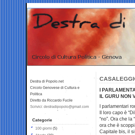
CASALEGGIO
Destra di Popolo.net
Circolo Genovese di Cultura e
I PARLAMENTA
Politica
IL GURU NON
Diretto da Riccardo Fucile
I parlamentari ro
Scrivici: destradipopolo@gmail.com
Il loro capo è “
“no”. Ora che la
Categorie
ora che è scoppi
100 giorni
(5)
Capitale bis, il 