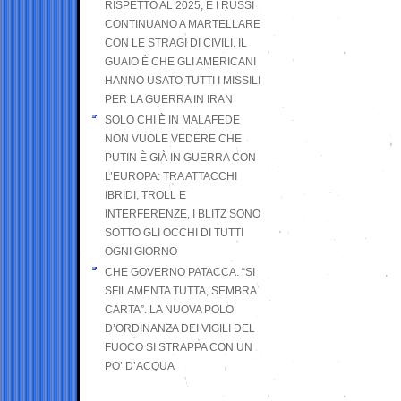
RISPETTO AL 2025, E I RUSSI
CONTINUANO A MARTELLARE
CON LE STRAGI DI CIVILI. IL
GUAIO È CHE GLI AMERICANI
HANNO USATO TUTTI I MISSILI
PER LA GUERRA IN IRAN
SOLO CHI È IN MALAFEDE
NON VUOLE VEDERE CHE
PUTIN È GIÀ IN GUERRA CON
L’EUROPA: TRA ATTACCHI
IBRIDI, TROLL E
INTERFERENZE, I BLITZ SONO
SOTTO GLI OCCHI DI TUTTI
OGNI GIORNO
CHE GOVERNO PATACCA. “SI
SFILAMENTA TUTTA, SEMBRA
CARTA”. LA NUOVA POLO
D’ORDINANZA DEI VIGILI DEL
FUOCO SI STRAPPA CON UN
PO’ D’ACQUA