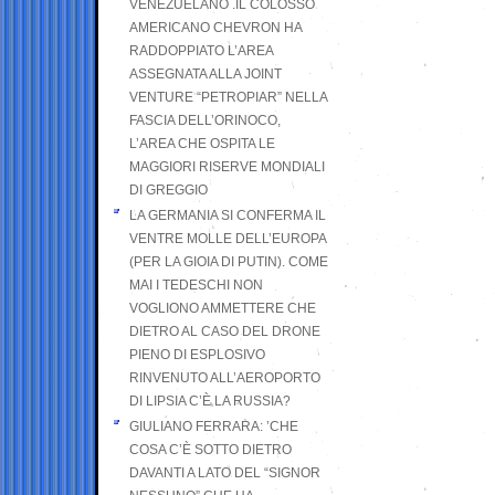
VENEZUELANO .IL COLOSSO
AMERICANO CHEVRON HA
RADDOPPIATO L’AREA
ASSEGNATA ALLA JOINT
VENTURE “PETROPIAR” NELLA
FASCIA DELL’ORINOCO,
L’AREA CHE OSPITA LE
MAGGIORI RISERVE MONDIALI
DI GREGGIO
LA GERMANIA SI CONFERMA IL
VENTRE MOLLE DELL’EUROPA
(PER LA GIOIA DI PUTIN). COME
MAI I TEDESCHI NON
VOGLIONO AMMETTERE CHE
DIETRO AL CASO DEL DRONE
PIENO DI ESPLOSIVO
RINVENUTO ALL’AEROPORTO
DI LIPSIA C’È LA RUSSIA?
GIULIANO FERRARA: ’CHE
COSA C’È SOTTO DIETRO
DAVANTI A LATO DEL “SIGNOR