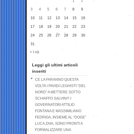
1
2
3
4
5
6
7
8
9
10
11
12
13
14
15
16
17
18
19
20
21
22
23
24
25
26
27
28
29
30
31
« Lug
Leggi gli ultimi articoli
inseriti
CE LA FARANNO QUESTA
VOLTA I PAVIDI LEGHISTI “DEL
NORD” A METTERE SOTTO
SCHIAFFO SALVINI? I
GOVERNATORI ATTILIO
FONTANA E MASSIMILIANO
FEDRIGA, INSIEME AL “DOGE”
LUCA ZAIA, SONO PRONTI A
FORMALIZZARE UNA