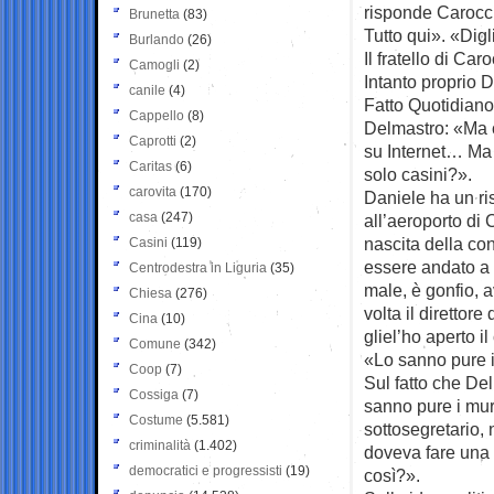
risponde Carocci
Brunetta
(83)
Tutto qui». «Dig
Burlando
(26)
Il fratello di Car
Camogli
(2)
Intanto proprio D
canile
(4)
Fatto Quotidiano.
Cappello
(8)
Delmastro: «Ma 
Caprotti
(2)
su Internet… Ma 
Caritas
(6)
solo casini?».
carovita
(170)
Daniele ha un ri
casa
(247)
all’aeroporto di
nascita della co
Casini
(119)
essere andato a 
Centrodestra in Liguria
(35)
male, è gonfio, 
Chiesa
(276)
volta il direttor
Cina
(10)
gliel’ho aperto il
Comune
(342)
«Lo sanno pure 
Coop
(7)
Sul fatto che De
Cossiga
(7)
sanno pure i muri
Costume
(5.581)
sottosegretario, 
criminalità
(1.402)
doveva fare una 
democratici e progressisti
(19)
così?».