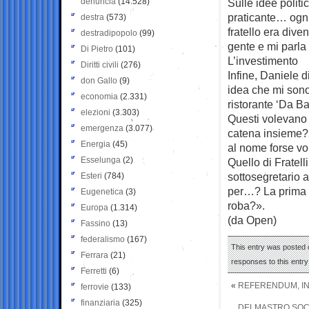
denuncia
(14.528)
Sulle idee polit
praticante… ogni
destra
(573)
fratello era div
destradipopolo
(99)
gente e mi parla d
Di Pietro
(101)
L’investimento
Diritti civili
(276)
Infine, Daniele 
don Gallo
(9)
idea che mi sono 
economia
(2.331)
ristorante ‘Da Ba
elezioni
(3.303)
Questi volevano 
emergenza
(3.077)
catena insieme?»
Energia
(45)
al nome forse v
Esselunga
(2)
Quello di Fratell
sottosegretario a
Esteri
(784)
per…? La prima c
Eugenetica
(3)
roba?».
Europa
(1.314)
(da Open)
Fassino
(13)
federalismo
(167)
This entry was posted 
Ferrara
(21)
responses to this entr
Ferretti
(6)
«
REFERENDUM, INT
ferrovie
(133)
finanziaria
(325)
DELMASTRO SOCI