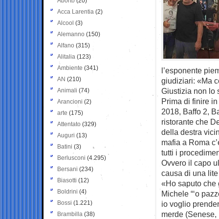
Aborto
(20)
Acca Larentia
(2)
Alcool
(3)
Alemanno
(150)
Alfano
(315)
Alitalia
(123)
Ambiente
(341)
l’esponente piem
AN
(210)
giudiziari: «Ma 
Giustizia non lo
Animali
(74)
Prima di finire i
Arancioni
(2)
2018, Baffo 2, Ba
arte
(175)
ristorante che D
Attentato
(329)
della destra vicin
Auguri
(13)
mafia a Roma c’è
Batini
(3)
tutti i procedimen
Berlusconi
(4.295)
Ovvero il capo ul
Bersani
(234)
causa di una lite
Biasotti
(12)
«Ho saputo che g
Boldrini
(4)
Michele “‘o pazzo”
Bossi
(1.221)
io voglio prender
merde (Senese, n
Brambilla
(38)