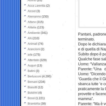
Aborto
(20)
Acca Larentia
(2)
Alcool
(3)
Alemanno
(150)
Alfano
(315)
Alitalia
(123)
Ambiente
(341)
Pantani, padrone
AN
(210)
terminato.
Dopo le dichiaraz
Animali
(74)
e di quella di Na
Arancioni
(2)
Subito dopo è par
arte
(175)
Qualche fase sal
Attentato
(329)
Uomo: “Vallanzas
Auguri
(13)
Parente: “Una d
Batini
(3)
Uomo: “Dicendo c
Berlusconi
(4.295)
‘Guarda che il Gi
Bersani
(234)
sbanca tutte ‘e c
Biasotti
(12)
praticamente la 
Boldrini
(4)
provette e facen
Bossi
(1.221)
mamma”.
Parente: “Ma è v
Brambilla
(38)