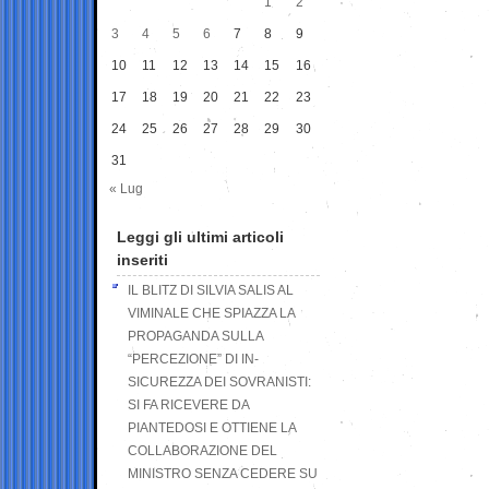
1
2
3
4
5
6
7
8
9
10
11
12
13
14
15
16
17
18
19
20
21
22
23
24
25
26
27
28
29
30
31
« Lug
Leggi gli ultimi articoli
inseriti
IL BLITZ DI SILVIA SALIS AL
VIMINALE CHE SPIAZZA LA
PROPAGANDA SULLA
“PERCEZIONE” DI IN-
SICUREZZA DEI SOVRANISTI:
SI FA RICEVERE DA
PIANTEDOSI E OTTIENE LA
COLLABORAZIONE DEL
MINISTRO SENZA CEDERE SU