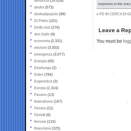
denuncia
(14.528)
responses to this entr
destra
(573)
destradipopolo
(99)
«
PD IN CERCA DI 
Di Pietro
(101)
Diritti civili
(276)
Leave a Rep
don Gallo
(9)
You must be
log
economia
(2.331)
elezioni
(3.303)
emergenza
(3.077)
Energia
(45)
Esselunga
(2)
Esteri
(784)
Eugenetica
(3)
Europa
(1.314)
Fassino
(13)
federalismo
(167)
Ferrara
(21)
Ferretti
(6)
ferrovie
(133)
finanziaria
(325)