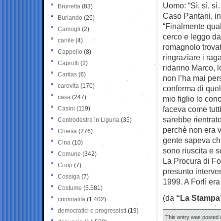
Uomo: “Sì, sì, sì…
Brunetta
(83)
Caso Pantani, int
Burlando
(26)
“Finalmente qual
Camogli
(2)
cerco e leggo da
canile
(4)
romagnolo trovat
Cappello
(8)
ringraziare i ra
Caprotti
(2)
ridanno Marco, l
Caritas
(6)
non l’ha mai per
carovita
(170)
conferma di quel
casa
(247)
mio figlio lo co
faceva come tutti
Casini
(119)
sarebbe rientrat
Centrodestra in Liguria
(35)
perchè non era v
Chiesa
(276)
gente sapeva che
Cina
(10)
sono riuscita e s
Comune
(342)
La Procura di For
Coop
(7)
presunto interve
Cossiga
(7)
1999. A Forlì era 
Costume
(5.581)
(da
“La Stampa
criminalità
(1.402)
democratici e progressisti
(19)
This entry was posted o