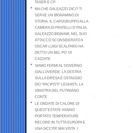
TASER E CP
MA CHE GALEAZZO DICI? TI
SERVE UN BIGNAMINO DI
STORIA. IL CAPOGRUPPO ALLA
CAMERA DI FRATELLI D’ITALIA,
GALEAZZO BIGNAMI, NEL SUO
ATTACCO SCONSIDERATO A
OSCAR LUIGI SCALFARO HA
DETTO UN BEL PO’ DI
CAZZATE
SIAMO FERMI AL GOVERNO
GIALLOVERDE: LA DESTRA
SULLA DIFESA È OSTAGGIO
DEI “PACIFISTI” LEGHISTI, LA
SINISTRA DEL PUTINIANO
CONTE
LE ONDATE DI CALORE DI
QUEST’ESTATE HANNO
PORTATO TEMPERATURE
RECORD IN TUTTA EUROPA E
UNA SICCITA’ MAI VISTA. I