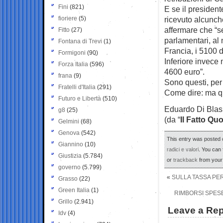
Fini
(821)
E se il preside
fioriere
(5)
ricevuto alcunch
affermare che “s
Fitto
(27)
parlamentari, al 
Fontana di Trevi
(1)
Francia, i 5100 
Formigoni
(90)
Inferiore invece 
Forza Italia
(596)
4600 euro”.
frana
(9)
Sono questi, per M
Fratelli d'Italia
(291)
Come dire: ma q
Futuro e Libertà
(510)
Eduardo Di Blas
g8
(25)
(da “
Il Fatto Qu
Gelmini
(68)
Genova
(542)
This entry was posted o
Giannino
(10)
radici e valori
. You can 
Giustizia
(5.784)
or
trackback
from your 
governo
(5.799)
«
SULLA TASSA PER
Grasso
(22)
Green Italia
(1)
RIMBORSI SPESE
Grillo
(2.941)
Leave a Rep
Idv
(4)