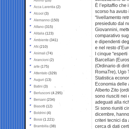
Aborto
(20)
È l’epitaffio che 
Acca Larentia
(2)
scorso ha avuto i
Alcool
(3)
“livellamento ret
Alemanno
(150)
presieduto dal n
Alfano
(315)
Giovannini, mette
Alitalia
(123)
comparativo sugli
Ambiente
(341)
e dipendenti degl
AN
(210)
e nel resto d’Eu
I cinque “esperti
Animali
(74)
Barcellan (Euros
Arancioni
(2)
(Ordinario di diri
arte
(175)
RomaTre), Ugo Tr
Attentato
(329)
Statistica econom
Auguri
(13)
Economia delle a
Batini
(3)
Alberto Zito (ord
Berlusconi
(4.295)
sono riusciti ne
Bersani
(234)
adeguati alla ric
Biasotti
(12)
Si sono riuniti 
Boldrini
(4)
dicembre, hanno 
Bossi
(1.221)
criteri tecnici 
cerca di dati cert
Brambilla
(38)