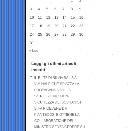
1
2
3
4
5
6
7
8
9
10
11
12
13
14
15
16
17
18
19
20
21
22
23
24
25
26
27
28
29
30
31
« Lug
Leggi gli ultimi articoli
inseriti
IL BLITZ DI SILVIA SALIS AL
VIMINALE CHE SPIAZZA LA
PROPAGANDA SULLA
“PERCEZIONE” DI IN-
SICUREZZA DEI SOVRANISTI:
SI FA RICEVERE DA
PIANTEDOSI E OTTIENE LA
COLLABORAZIONE DEL
MINISTRO SENZA CEDERE SU