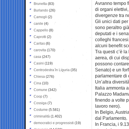
Avranno tempo f
Brunetta
(83)
di organi elettiv
Burlando
(26)
divergenze tra no
Camogli
(2)
Gli unici dati p
canile
(4)
sono peraltro già
Cappello
(8)
deputati e i sena
Caprotti
(2)
colleghi francesi
Caritas
(6)
alcuni benefit sc
carovita
(170)
Tra questi c’è la
casa
(247)
aerea, di cui dis
possono contare
Casini
(119)
Senato) e un forf
Centrodestra in Liguria
(35)
parlamentare di 
Chiesa
(276)
Un’altra diversit
Cina
(10)
Italia ammonta a
Comune
(342)
Palazzo Madama),
Coop
(7)
finendo a volte p
Cossiga
(7)
lavoro nero).
Costume
(5.581)
In Belgio, Austr
criminalità
(1.402)
dal Parlamento.
democratici e progressisti
(19)
In Francia, i 9.1