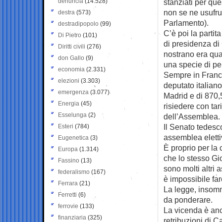
denuncia
(14.528)
stanziati per que
non se ne usufrui
destra
(573)
Parlamento).
destradipopolo
(99)
C’è poi la partita
Di Pietro
(101)
di presidenza di 
Diritti civili
(276)
nostrano era qua
don Gallo
(9)
una specie di pen
economia
(2.331)
Sempre in Francia
elezioni
(3.303)
deputato italiano
emergenza
(3.077)
Madrid e di 870,
Energia
(45)
risiedere con tar
Esselunga
(2)
dell’Assemblea.
Il Senato tedesc
Esteri
(784)
assemblea eletti
Eugenetica
(3)
È proprio per la
Europa
(1.314)
che lo stesso Gio
Fassino
(13)
sono molti altri 
federalismo
(167)
è impossibile fa
Ferrara
(21)
La legge, insomma
Ferretti
(6)
da ponderare.
ferrovie
(133)
La vicenda è anc
finanziaria
(325)
retribuzioni di