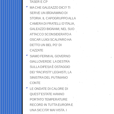
TASER E CP
MA CHE GALEAZZO DICI? TI
SERVE UN BIGNAMINO DI
STORIA. IL CAPOGRUPPO ALLA
CAMERA DI FRATELLI D’ITALIA,
GALEAZZO BIGNAMI, NEL SUO
ATTACCO SCONSIDERATO A
OSCAR LUIGI SCALFARO HA
DETTO UN BEL PO’ DI
CAZZATE
SIAMO FERMI AL GOVERNO
GIALLOVERDE: LA DESTRA
SULLA DIFESA È OSTAGGIO
DEI “PACIFISTI” LEGHISTI, LA
SINISTRA DEL PUTINIANO
CONTE
LE ONDATE DI CALORE DI
QUEST’ESTATE HANNO
PORTATO TEMPERATURE
RECORD IN TUTTA EUROPA E
UNA SICCITA’ MAI VISTA. I