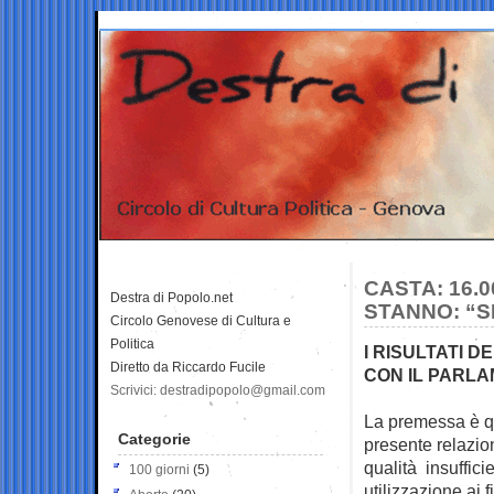
CASTA: 16.
Destra di Popolo.net
STANNO: “S
Circolo Genovese di Cultura e
Politica
I RISULTATI 
Diretto da Riccardo Fucile
CON IL PARL
Scrivici: destradipopolo@gmail.com
La premessa è qu
Categorie
presente relazi
qualità insuffici
100 giorni
(5)
utilizzazione ai f