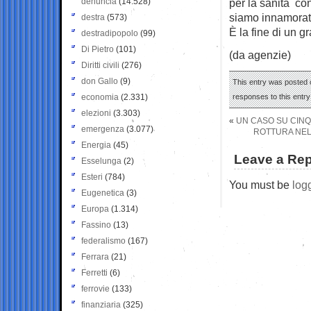
denuncia
(14.528)
per la sanità co
siamo innamorati
destra
(573)
È la fine di un 
destradipopolo
(99)
Di Pietro
(101)
(da agenzie)
Diritti civili
(276)
don Gallo
(9)
This entry was posted o
economia
(2.331)
responses to this entr
elezioni
(3.303)
«
UN CASO SU CINQU
emergenza
(3.077)
ROTTURA NEL 
Energia
(45)
Leave a Rep
Esselunga
(2)
Esteri
(784)
You must be
log
Eugenetica
(3)
Europa
(1.314)
Fassino
(13)
federalismo
(167)
Ferrara
(21)
Ferretti
(6)
ferrovie
(133)
finanziaria
(325)