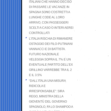
ITALIANI CHE HANNO DECISO
DI PASSARE LE VACANZE IN
SPAGNA SONO COSTRETTI A
LUNGHE CODE AL LORO
ARRIVO, CON PASSEGGERI
SCELTI A CASO O INTERI AEREI
CONTROLLATI
L’ITALIA RISCHIA DI RIMANERE
OSTAGGIO DEI FILO-PUTINIANI
VANNACCI E DI BATTISTA.
FUTURO NAZIONALE
VELEGGIA SOPRA IL 7% E UN
EVENTUALE PARTITO DELL’EX
GRILLINO VARREBBE TRA IL 2
E IL 3.5%
“DALL’ITALIA UNA MISURA
RIDICOLA E
IRRESPONSABILE”: SIRA
REGO, MINISTRA DELLA
GIOVENTÙ DEL GOVERNO
SPAGNOLO, FA LO SHAMPOO A