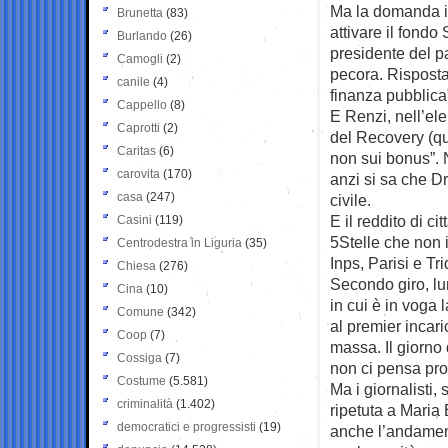
Ma la domanda in
Brunetta
(83)
attivare il fondo
Burlando
(26)
presidente del p
Camogli
(2)
pecora. Risposta
canile
(4)
finanza pubblica
Cappello
(8)
E Renzi, nell’ele
Caprotti
(2)
del Recovery (qu
Caritas
(6)
non sui bonus”. 
carovita
(170)
anzi si sa che Dr
casa
(247)
civile.
E il reddito di c
Casini
(119)
5Stelle che non 
Centrodestra in Liguria
(35)
Inps, Parisi e T
Chiesa
(276)
Secondo giro, lun
Cina
(10)
in cui è in voga
Comune
(342)
al premier incari
Coop
(7)
massa. Il giorno 
Cossiga
(7)
non ci pensa pro
Costume
(5.581)
Ma i giornalisti
criminalità
(1.402)
ripetuta a Maria
democratici e progressisti
(19)
anche l’andament