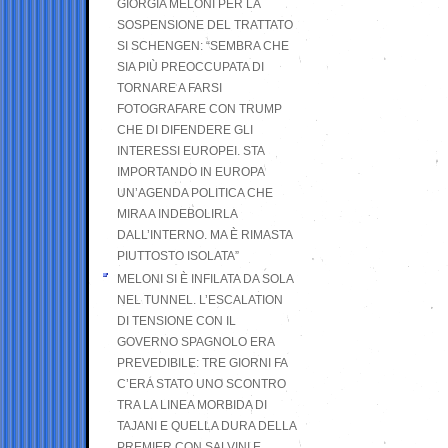
GIORGIA MELONI PER LA
SOSPENSIONE DEL TRATTATO
SI SCHENGEN: “SEMBRA CHE
SIA PIÙ PREOCCUPATA DI
TORNARE A FARSI
FOTOGRAFARE CON TRUMP
CHE DI DIFENDERE GLI
INTERESSI EUROPEI. STA
IMPORTANDO IN EUROPA
UN’AGENDA POLITICA CHE
MIRA A INDEBOLIRLA
DALL’INTERNO. MA È RIMASTA
PIUTTOSTO ISOLATA”
MELONI SI È INFILATA DA SOLA
NEL TUNNEL. L’ESCALATION
DI TENSIONE CON IL
GOVERNO SPAGNOLO ERA
PREVEDIBILE: TRE GIORNI FA
C’ERA STATO UNO SCONTRO
TRA LA LINEA MORBIDA DI
TAJANI E QUELLA DURA DELLA
PREMIER CON SALVINI E