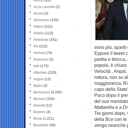
Aborto
(20)
Acca Larentia
(2)
Alcool
(3)
Alemanno
(150)
Alfano
(315)
Alitalia
(123)
Ambiente
(341)
AN
(210)
sono più, spariti
Eppure il tweet c
Animali
(74)
partita e blocca
Arancioni
(2)
popolo, è chiaro 
arte
(175)
Velocità , Anpal,
Attentato
(329)
rottura, non su a
Auguri
(13)
maggioranza. Rin
Batini
(3)
capo dello Stato”
Berlusconi
(4.295)
Poco dopo il pres
Bersani
(234)
del suo mandato 
Biasotti
(12)
Mattarella e a Dr
Boldrini
(4)
Tre giorni dopo, 
Bossi
(1.221)
della Bce con le
venga neanche p
Brambilla
(38)