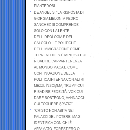
PIANTEDOSI
DE ANGELIS: “LA RISPOSTA DI
GIORGIA MELONI A PEDRO
SANCHEZ SI COMPRENDE
SOLO CON LA LENTE
DELL’IDEOLOGIA E DEL
CALCOLO: LE POLITICHE
DELL’IMMIGRAZIONE COME
TERRENO IDENTITARIO SU CUI
RIBADIRE L’APPARTENENZA
AL MONDO MAGA E COME
CONTINUAZIONE DELLA
POLITICA INTERNA CON ALTRI
MEZZI. INSOMMA, TRUMP CUI
RIBADIRE FEDELTÀ, VOX CUI
DARE SOSTEGNO, VANNACCI
CUI TOGLIERE SPAZIO”
“CRISTO NON ABITA NEI
PALAZZI DEL POTERE, MA SI
IDENTIFICA CON CHI È
AFFAMATO, FORESTIERO O