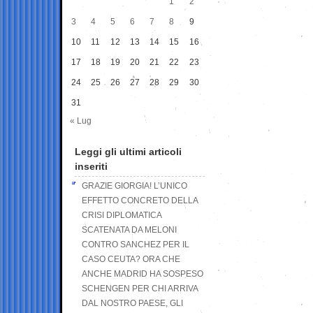
1
2
3
4
5
6
7
8
9
10
11
12
13
14
15
16
17
18
19
20
21
22
23
24
25
26
27
28
29
30
31
« Lug
Leggi gli ultimi articoli
inseriti
GRAZIE GIORGIA! L’UNICO
EFFETTO CONCRETO DELLA
CRISI DIPLOMATICA
SCATENATA DA MELONI
CONTRO SANCHEZ PER IL
CASO CEUTA? ORA CHE
ANCHE MADRID HA SOSPESO
SCHENGEN PER CHI ARRIVA
DAL NOSTRO PAESE, GLI