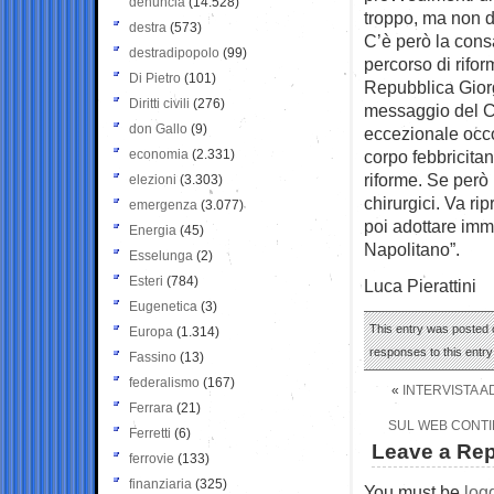
denuncia
(14.528)
troppo, ma non 
destra
(573)
C’è però la cons
destradipopolo
(99)
percorso di rifo
Di Pietro
(101)
Repubblica Giorg
Diritti civili
(276)
messaggio del Ca
don Gallo
(9)
eccezionale occo
economia
(2.331)
corpo febbricita
riforme. Se però 
elezioni
(3.303)
chirurgici. Va ri
emergenza
(3.077)
poi adottare imme
Energia
(45)
Napolitano”.
Esselunga
(2)
Esteri
(784)
Luca Pierattini
Eugenetica
(3)
This entry was posted o
Europa
(1.314)
responses to this entr
Fassino
(13)
federalismo
(167)
«
INTERVISTA A
Ferrara
(21)
SUL WEB CONTI
Ferretti
(6)
Leave a Rep
ferrovie
(133)
finanziaria
(325)
You must be
log