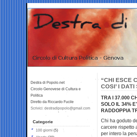
“CHI ESCE 
Destra di Popolo.net
COSI’ I DA
Circolo Genovese di Cultura e
Politica
TRA I 37.000
Diretto da Riccardo Fucile
SOLO IL 34% 
Scrivici: destradipopolo@gmail.com
RADDOPPIA TR
Chi ha goduto de
Categorie
carcere rispetto 
100 giorni
(5)
per intero la pen