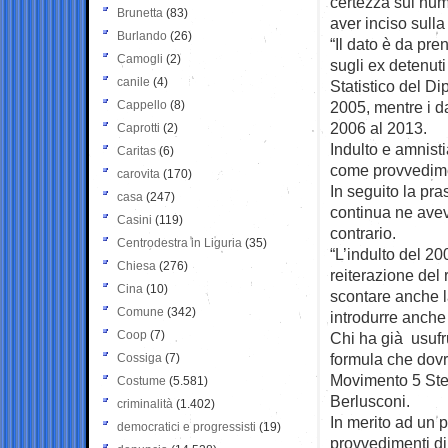
certezza sul num
Brunetta
(83)
aver inciso sulla
Burlando
(26)
“Il dato è da pre
Camogli
(2)
sugli ex detenuti 
canile
(4)
Statistico del Di
Cappello
(8)
2005, mentre i da
2006 al 2013.
Caprotti
(2)
Indulto e amnist
Caritas
(6)
come provvediment
carovita
(170)
In seguito la pra
casa
(247)
continua ne aveva
Casini
(119)
contrario.
Centrodestra in Liguria
(35)
“L’indulto del 2
Chiesa
(276)
reiterazione del
Cina
(10)
scontare anche 
Comune
(342)
introdurre anche
Coop
(7)
Chi ha già usufr
formula che dovre
Cossiga
(7)
Movimento 5 Stel
Costume
(5.581)
Berlusconi.
criminalità
(1.402)
In merito ad un p
democratici e progressisti
(19)
provvedimenti di