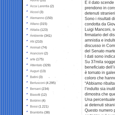
Aborto
(20)
E il dato scende 
Acca Larentia
(2)
prendono in cons
Alcool
(3)
detenuti stranieri
Alemanno
(150)
Sono i risultati d
condotta da Giov
Alfano
(315)
Luigi Manconi, s
Alitalia
(123)
firmatario del di
Ambiente
(341)
amnistia e indul
AN
(210)
discusso in Com
Animali
(74)
del Senato mart
Arancioni
(2)
I dati sono indica
arte
(175)
Su 37mila sogge
Attentato
(329)
beneficiato dell’
Auguri
(13)
è tornato in gal
Batini
(3)
coloro che hanno
“Abbiamo ribalt
Berlusconi
(4.295)
l’indulto sia inut
Bersani
(234)
dimostra che que
Biasotti
(12)
Una percentuale 
Boldrini
(4)
ai detenuti stran
Bossi
(1.221)
Questo numero pe
Brambilla
(38)