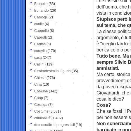
che insiste sull’
Brunetta
(83)
dell’uomo, che h
Burlando
(26)
vista in condizion
Camogli
(2)
Stupisce però l
canile
(4)
sul tema, che qu
Cappello
(8)
La classe politi
argomento, è tut
Caprotti
(2)
è “meglio tardi 
Caritas
(6)
per calcolo o per
carovita
(170)
Tutto bene. Ma 
casa
(247)
sempre Silvio Be
Casini
(119)
amnistiati.
Centrodestra in Liguria
(35)
Ma certo, storic
Chiesa
(276)
provvedimenti del
Cina
(10)
da poveri disgraz
Comune
(342)
Giovanardi, che c
Coop
(7)
cosa le dico?
Cosa?
Cossiga
(7)
Che se fossi il P
Costume
(5.581)
per non essere s
criminalità
(1.402)
Non scherziamo.
democratici e progressisti
(19)
barricate, e non