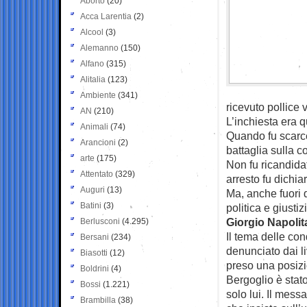
Aborto
(20)
Acca Larentia
(2)
Alcool
(3)
Alemanno
(150)
Alfano
(315)
Alitalia
(123)
Ambiente
(341)
ricevuto pollice 
AN
(210)
L’inchiesta era q
Animali
(74)
Quando fu scarce
Arancioni
(2)
battaglia sulla c
arte
(175)
Non fu ricandida
Attentato
(329)
arresto fu dichia
Auguri
(13)
Ma, anche fuori 
Batini
(3)
politica e giustiz
Giorgio Napolita
Berlusconi
(4.295)
Il tema delle con
Bersani
(234)
denunciato dai li
Biasotti
(12)
preso una posizi
Boldrini
(4)
Bergoglio è stato
Bossi
(1.221)
solo lui. Il mes
Brambilla
(38)