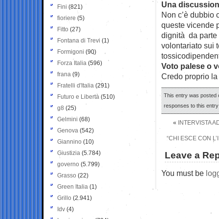
Una discussione
Fini
(821)
Non c’è dubbio c
fioriere
(5)
queste vicende pe
Fitto
(27)
dignità da parte 
Fontana di Trevi
(1)
volontariato sui 
Formigoni
(90)
tossicodipendent
Forza Italia
(596)
Voto palese o 
frana
(9)
Credo proprio la
Fratelli d'Italia
(291)
This entry was posted o
Futuro e Libertà
(510)
responses to this entr
g8
(25)
Gelmini
(68)
«
INTERVISTA AD
Genova
(542)
“CHI ESCE CON L
Giannino
(10)
Giustizia
(5.784)
Leave a Rep
governo
(5.799)
You must be
log
Grasso
(22)
Green Italia
(1)
Grillo
(2.941)
Idv
(4)