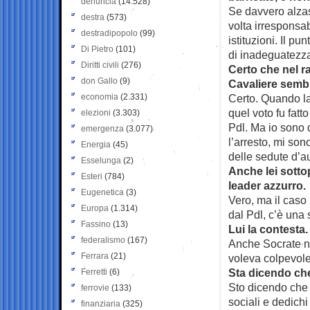
denuncia
(14.528)
Se davvero alzas
destra
(573)
volta irresponsa
destradipopolo
(99)
istituzioni. Il p
Di Pietro
(101)
di inadeguatezz
Diritti civili
(276)
Certo che nel ra
don Gallo
(9)
Cavaliere sembr
economia
(2.331)
Certo. Quando la
quel voto fu fatto
elezioni
(3.303)
Pdl. Ma io sono
emergenza
(3.077)
l’arresto, mi son
Energia
(45)
delle sedute d’a
Esselunga
(2)
Anche lei sotto
Esteri
(784)
leader azzurro.
Eugenetica
(3)
Vero, ma il caso 
Europa
(1.314)
dal Pdl, c’è una
Fassino
(13)
Lui la contesta.
federalismo
(167)
Anche Socrate no
Ferrara
(21)
voleva colpevole
Sta dicendo c
Ferretti
(6)
Sto dicendo che q
ferrovie
(133)
sociali e dedichi 
finanziaria
(325)