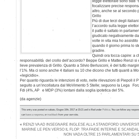
legge elettorale sono stati “tu
focalizzare precise respons
altro, anche se al second
Grillo
Più di due terzi degli italia
l’accordo sulla legge eletto
il patto è saltato in parlamen
giudicato negativamente da
volte in vita mia ho assistit
quando il giorno prima lo s
gradire.
Quindi ora tocca capire: a ch
responsabilità del crollo dell’accordo? Beppe Grillo e Matteo Renzi s
lieve prevalenza di Grillo. Quanto a Silvio Berlusconi, è del tutto mar
l’1%. Ma ci sono anche 4 italiani su 10 che dicono che tutti quanti a Mo
«legicidio».
Per quanto riguarda le intenzioni di voto, nelle rilevazioni di Piepoli il 
seguito a un’incollatura dal MoVimento 5 Stelle; seguono la Lega Forza
Fdi (4%, AP e MDP (3%) lontani dalla soglia ipotetica del 5%.
(da agenzie)
This entry was posted on sabato, Giugno 10th, 2017 at 15:21 and is filed under
Politica
. You can follow any respons
can
leave a response
, or
trackback
from your own site.
«
RENZI VA AD INSEGNARE INGLESE ALLA STANDFORD UNIVERSIT
MARINE LE PEN VERSO IL FLOP: TRA FAIDE INTERNE E SCANDA
NON VADA OLTRE 15 PARLAMENTARI SU 