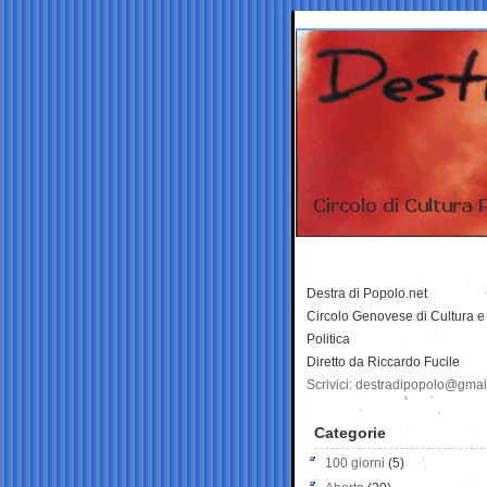
Destra di Popolo.net
Circolo Genovese di Cultura e
Politica
Diretto da Riccardo Fucile
Scrivici: destradipopolo@gma
Categorie
100 giorni
(5)