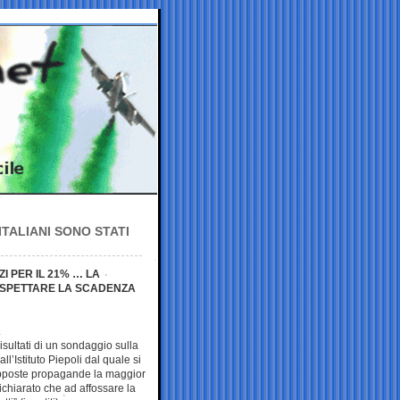
TALIANI SONO STATI
ZI PER IL 21% … LA
ASPETTARE LA SCADENZA
.
sultati di un sondaggio sulla
ll’Istituto Piepoli dal quale si
opposte propagande la maggior
dichiarato che ad affossare la