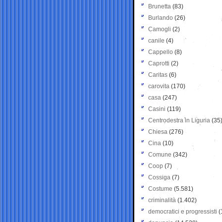
Brunetta
(83)
Burlando
(26)
Camogli
(2)
canile
(4)
Cappello
(8)
Caprotti
(2)
Caritas
(6)
carovita
(170)
casa
(247)
Casini
(119)
Centrodestra in Liguria
(35
Chiesa
(276)
Cina
(10)
Comune
(342)
Coop
(7)
Cossiga
(7)
Costume
(5.581)
criminalità
(1.402)
democratici e progressisti
(