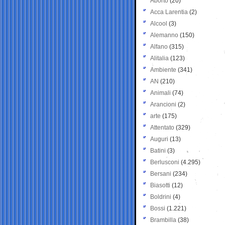
Aborto
(20)
Acca Larentia
(2)
Alcool
(3)
Alemanno
(150)
Alfano
(315)
Alitalia
(123)
Ambiente
(341)
AN
(210)
Animali
(74)
Arancioni
(2)
arte
(175)
Attentato
(329)
Auguri
(13)
Batini
(3)
Berlusconi
(4.295)
Bersani
(234)
Biasotti
(12)
Boldrini
(4)
Bossi
(1.221)
Brambilla
(38)