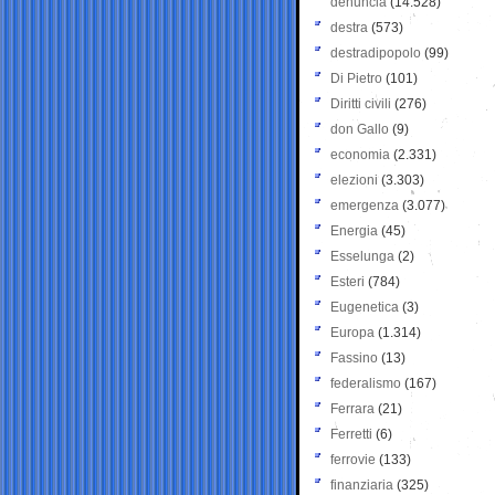
denuncia
(14.528)
destra
(573)
destradipopolo
(99)
Di Pietro
(101)
Diritti civili
(276)
don Gallo
(9)
economia
(2.331)
elezioni
(3.303)
emergenza
(3.077)
Energia
(45)
Esselunga
(2)
Esteri
(784)
Eugenetica
(3)
Europa
(1.314)
Fassino
(13)
federalismo
(167)
Ferrara
(21)
Ferretti
(6)
ferrovie
(133)
finanziaria
(325)