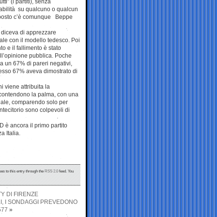
tti” (i partiti), senza
abilità su qualcuno o qualcun
o posto c’è comunque Beppe
ni diceva di apprezzare
rale con il modello tedesco. Poi
to e il fallimento è stato
ll’opinione pubblica. Poche
o a un 67% di pareri negativi,
tesso 67% aveva dimostrato di
i viene attribuita la
i contendono la palma, con una
ginale, comparendo solo per
ntecitorio sono colpevoli di
PD è ancora il primo partito
 Italia.
es to this entry through the
RSS 2.0
feed. You
Y DI FIRENZE
LI, I SONDAGGI PREVEDONO
577
»