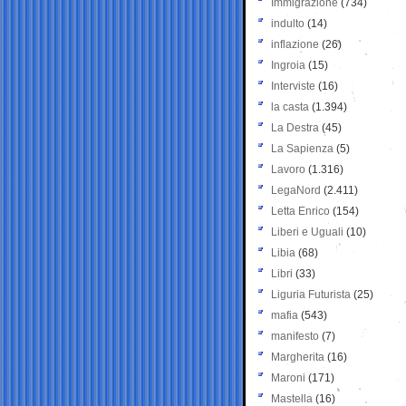
Immigrazione
(734)
indulto
(14)
inflazione
(26)
Ingroia
(15)
Interviste
(16)
la casta
(1.394)
La Destra
(45)
La Sapienza
(5)
Lavoro
(1.316)
LegaNord
(2.411)
Letta Enrico
(154)
Liberi e Uguali
(10)
Libia
(68)
Libri
(33)
Liguria Futurista
(25)
mafia
(543)
manifesto
(7)
Margherita
(16)
Maroni
(171)
Mastella
(16)