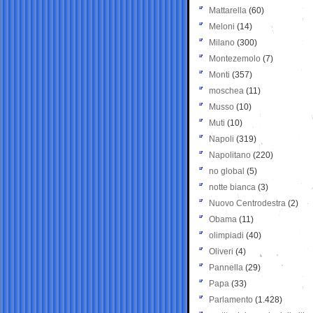
Mattarella
(60)
Meloni
(14)
Milano
(300)
Montezemolo
(7)
Monti
(357)
moschea
(11)
Musso
(10)
Muti
(10)
Napoli
(319)
Napolitano
(220)
no global
(5)
notte bianca
(3)
Nuovo Centrodestra
(2)
Obama
(11)
olimpiadi
(40)
Oliveri
(4)
Pannella
(29)
Papa
(33)
Parlamento
(1.428)