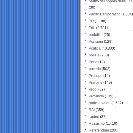
partito del popolo della libe
(30)
Partito Democratico
(1.034)
PD
(1.188)
PdL
(2.781)
pedofilia
(25)
Pensioni
(129)
Politica
(40.833)
polizia
(253)
Porto
(12)
povertà
(502)
Presepe
(14)
Primarie
(149)
Prodi
(52)
Provincia
(139)
radici e valori
(3.682)
RAI
(359)
rapine
(37)
Razzismo
(1.410)
Referendum
(200)